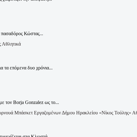
ς πασαδόρος Κώστας...
Αθλητικά
 τα επόμενα δυο χρόνια...
 τον Borja Gonzalez ως το...
Αθ
υνεχίζεται στα Κλειστά...