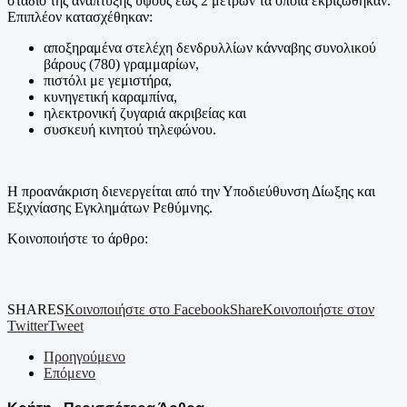
στάδιο της ανάπτυξης ύψους έως 2 μέτρων τα οποία εκριζώθηκαν.
Επιπλέον κατασχέθηκαν:
αποξηραμένα στελέχη δενδρυλλίων κάνναβης συνολικού
βάρους (780) γραμμαρίων,
πιστόλι με γεμιστήρα,
κυνηγετική καραμπίνα,
ηλεκτρονική ζυγαριά ακριβείας και
συσκευή κινητού τηλεφώνου
.
Η προανάκριση διενεργείται από την Υποδιεύθυνση Δίωξης και
Εξιχνίασης Εγκλημάτων Ρεθύμνης.
Κοινοποιήστε το άρθρο:
SHARES
Κοινοποιήστε στο Facebook
Share
Κοινοποιήστε στον
Twitter
Tweet
Προηγούμενο
Επόμενο