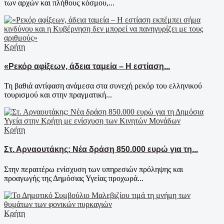
των αρχών και πλήθους κόσμου,...
Κρήτη
«Ρεκόρ αφίξεων, άδεια ταμεία – Η εστίαση...
Τη βαθιά αντίφαση ανάμεσα στα συνεχή ρεκόρ του ελληνικού
τουρισμού και στην πραγματική...
Κρήτη
Στ. Αρναουτάκης: Νέα δράση 850.000 ευρώ για τη...
Στην περαιτέρω ενίσχυση των υπηρεσιών πρόληψης και
προαγωγής της Δημόσιας Υγείας προχωρά...
Κρήτη