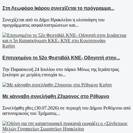
Στη Λεωφόρο Ικάρου συνεχίζεται το πρόγραμμα...
Συνεχίζεται από το Δήμο Ηρακλείου η υλοποίηση του
προγράμματος ασφαλτοστρώσεων και...
Κρήτη
Επιτυχημένο το 52ο Φεστιβάλ ΚΝΕ- Οδηγητή στην...
Την Παρασκευή 24 Ιουλίου στο πάρκο Μίνως της Ιεράπετρας
ξεκίνησε με μεγάλη επιτυχία το...
Κρήτη
Με κάνναβη συνελήφθη 23χρονος στο Ρέθυμνο
Συνελήφθη χθες (30.07.2026) σε περιοχή του Δήμου Ρεθύμνου από
αστυνομικούς του Τμήματος...