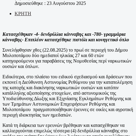
Δημοσιεύθηκε : 23 Αυγούστου 2025
ΚΡΗΤΗ
Κατασχέθηκαν -4- δενδρύλλια κάνναβης και -780- γραμμάρια
κάνναβης-
Επιπλέον κατασχέθηκε πιστόλι και κυνηγετικό όπλο
Συνελήφθησαν χθες (22.08.2025) το πρωί σε περιοχή του Δήμου
Μυλοποτάμου δύο ημεδαποί ηλικίας 27 και 60 ετών
κατηγορούμενοι για παραβάσεις της Νομοθεσίας περί ναρκωτικών
ουσιών και όπλων.
Ειδικότερα, στο πλαίσιο του ειδικού σχεδιασμού και δράσεων που
εκπονεί η Διεύθυνση Αστυνομίας Ρεθύμνου για την καταπολέμηση
της κατοχής και διακίνησης ναρκωτικών ουσιών και κατόπιν
κατάλληλης αξιοποίησης στοιχείων, από αστυνομικούς της
Υποδιεύθυνσης Δίωξης και Εξιχνίασης Εγκλημάτων Ρεθύμνης και
των Τμημάτων Αστυνομικών Επιχειρήσεων Ρεθύμνης και
Μυλοποτάμου πραγματοποιήθηκαν έρευνες σε οικίες και αγροτική
περιοχή ιδιοκτησίας των ημεδαπών.
Κατά τη διάρκεια των ερευνών βρέθηκαν και κατασχέθηκαν να
καλλιεργούνται επιμελώς τέσσερα (4) δενδρύλλια κάνναβης στο