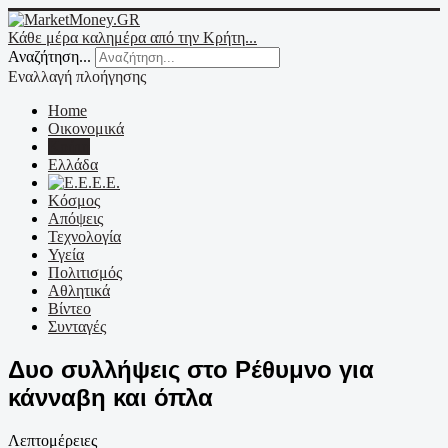
Κάθε μέρα καλημέρα από την Κρήτη...
Αναζήτηση...
Εναλλαγή πλοήγησης
Home
Οικονομικά
Κρήτη
Ελλάδα
Ε.Ε.
Κόσμος
Απόψεις
Τεχνολογία
Υγεία
Πολιτισμός
Αθλητικά
Βίντεο
Συνταγές
Δυο συλλήψεις στο Ρέθυμνο για
κάνναβη και όπλα
Λεπτομέρειες