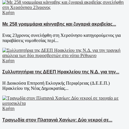
Κρήτη
Με 258 γραμμάρια κάνναβης και ζυγαριά ακριβείας...
Ενας 23χρονος συνελήφθη στη Χερσόνησο κατηγορούμενος για
παραβάσεις νομοθεσίας περί...
Κρήτη
Συλλυπητήρια της ΔΕΕΠ Ηρακλείου της Ν.Δ. για την...
Η Διοικούσα Επιτροπή Εκλογικής Περιφέρειας (Δ.Ε.Ε.Π.)
Ηρακλείου της Νέας Δημοκρατίας...
Κρήτη
Τραγωδία στον Πλατανιά Χανίων: Δύο νεκροί σε...