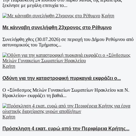
ξεκίνησε με μεγάλη επιτυχία το...
Κρήτη
Με κάνναβη συνελήφθη 23χρονος στο Ρέθυμνο
Συνελήφθη χθες (30.07.2026) σε περιοχή του Δήμου Ρεθύμνου από
αστυνομικούς του Τμήματος...
Κρήτη
Οδύνη για την καταστροφική πυρκαγιά εκφράζει ο...
Ο «Σύνδεσμος Μελών Γυναικείων Σωματείων Ηρακλείου και Ν.
Ηρακλείου» εκφράζει τη βαθιά...
Κρήτη
Πρόσκληση 4 εκατ. ευρώ από την Περιφέρεια Κρήτης...