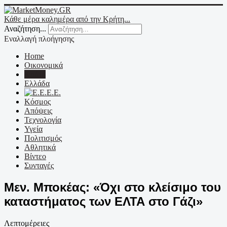
Κάθε μέρα καλημέρα από την Κρήτη...
Αναζήτηση...
Εναλλαγή πλοήγησης
Home
Οικονομικά
Κρήτη
Ελλάδα
Ε.Ε.
Κόσμος
Απόψεις
Τεχνολογία
Υγεία
Πολιτισμός
Αθλητικά
Βίντεο
Συνταγές
Μεν. Μποκέας: «Όχι στο κλείσιμο του
καταστήματος των ΕΛΤΑ στο Γάζι»
Λεπτομέρειες