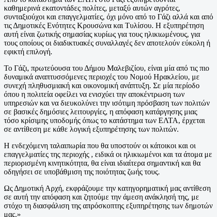
καθημερινά εκατοντάδες πολίτες, μεταξύ αυτών αγρότες,
συνταξιούχοι και επαγγελματίες, όχι μόνο από το Γάζι αλλά και από
τις Δημοτικές Ενότητες Κρουσώνα και Τυλίσου. Η εξυπηρέτηση
αυτή είναι ζωτικής σημασίας κυρίως για τους ηλικιωμένους, για
τους οποίους οι διαδικτυακές συναλλαγές δεν αποτελούν εύκολη ή
εφικτή επιλογή.
Το Γάζι, πρωτεύουσα του Δήμου Μαλεβιζίου, είναι μία από τις πιο
δυναμικά αναπτυσσόμενες περιοχές του Νομού Ηρακλείου, με
συνεχή πληθυσμιακή και οικονομική ανάπτυξη. Σε μία περίοδο
όπου η πολιτεία οφείλει να ενισχύει την αποκέντρωση των
υπηρεσιών και να διευκολύνει την ισότιμη πρόσβαση των πολιτών
σε βασικές δημόσιες λειτουργίες, η απόφαση κατάργησης μιας
τόσο κρίσιμης υποδομής όπως το κατάστημα των ΕΛΤΑ, έρχεται
σε αντίθεση με κάθε λογική εξυπηρέτησης των πολιτών.
Η ενδεχόμενη ταλαιπωρία που θα υποστούν οι κάτοικοι και οι
επαγγελματίες της περιοχής , ειδικά οι ηλικιωμένοι και τα άτομα με
περιορισμένη κινητικότητα, θα είναι ιδιαίτερα σημαντική και θα
οδηγήσει σε υποβάθμιση της ποιότητας ζωής τους.
Ως Δημοτική Αρχή, εκφράζουμε την κατηγορηματική μας αντίθεση
σε αυτή την απόφαση και ζητούμε την άμεση ανάκλησή της, με
στόχο τη διασφάλιση της απρόσκοπτης εξυπηρέτησης των δημοτών
μας.»