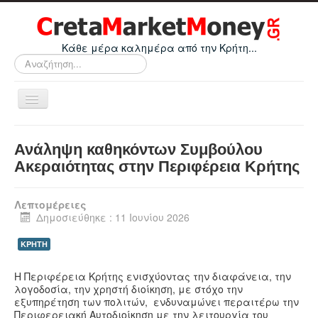
Κάθε μέρα καλημέρα από την Κρήτη...
Αναζήτηση...
Εναλλαγή
πλοήγησης
Home
Ανάληψη καθηκόντων Συμβούλου
Οικονομικά
Ακεραιότητας στην Περιφέρεια Κρήτης
Κρήτη
Λεπτομέρειες
Ελλάδα
Δημοσιεύθηκε : 11 Ιουνίου 2026
Ε.Ε.
ΚΡΗΤΗ
Κόσμος
Η Περιφέρεια Κρήτης ενισχύοντας την διαφάνεια, την
Απόψεις
λογοδοσία, την χρηστή διοίκηση, με στόχο την
εξυπηρέτηση των πολιτών, ενδυναμώνει περαιτέρω την
Τεχνολογία
Περιφερειακή Αυτοδιοίκηση με την λειτουργία του