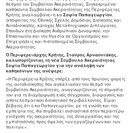
θεσμού του Συμβούλου Ακεραιότητας. Συγκεκριμένα
Υγεία
καθήκοντα Συμβούλου Ακεραιότητας της Περιφέρειας
Κρήτης αναλαμβάνει η κα
Σοφία Παπαγεωργίου
,
Πολιτισμός
απόφοιτος της Εθνικής Σχολής Δημόσιας Διοίκησης και
Αθλητικά
Αυτοδιοίκησης, κάτοχος Μεταπτυχιακού Διπλώματος
Σπουδών στη Διοίκηση Ανθρώπινου Δυναμικού, την
Βίντεο
Επικοινωνία και την Ηγεσία σε Οργανισμούς και
Επιχειρήσεις και πιστοποιημένη Σύμβουλος
Συνταγές
Ακεραιότητας.
Ο Περιφερειάρχης Κρήτης, Σταύρος Αρναουτάκης,
καλωσορίζοντας τη νέα Σύμβουλο Ακεραιότητας
Σοφία Παπαγεωργίου για την ανάληψη των
καθηκόντων της ανέφερε:
«Η Περιφέρεια Κρήτης υπήρξε από τους πρώτους φορείς
της αυτοδιοίκησης που αγκάλιασαν τον θεσμό του
Συμβούλου Ακεραιότητας, αναγνωρίζοντας τη σημασία
του για τη διαμόρφωση ενός σύγχρονου, διαφανούς και
αποτελεσματικού διοικητικού περιβάλλοντος. Είμαι
βέβαιος ότι η κα Παπαγεωργίου, με τη γνώση και την
εμπειρία της, θα συμβάλει ουσιαστικά στην περαιτέρω
ενίσχυση της ακεραιότητας, της συνεργασίας και της
εμπιστοσύνης προς όφελος των εργαζομένων και των
πολιτών.».