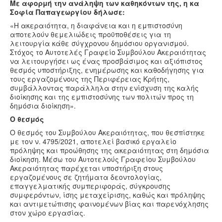
Με αφορμή την ανάληψη των καθηκόντων της, η κα
Σοφία Παπαγεωργίου δήλωσε:
«Η ακεραιότητα, η διαφάνεια και η εμπιστοσύνη
αποτελούν θεμελιώδεις προϋποθέσεις για τη
λειτουργία κάθε σύγχρονου δημόσιου οργανισμού.
Στόχος το Αυτοτελές Γραφείο Συμβούλου Ακεραιότητας
να λειτουργήσει ως ένας προσβάσιμος και αξιόπιστος
θεσμός υποστήριξης, ενημέρωσης και καθοδήγησης για
τους εργαζομένους της Περιφέρειας Κρήτης,
συμβάλλοντας παράλληλα στην ενίσχυση της καλής
διοίκησης και της εμπιστοσύνης των πολιτών προς τη
δημόσια διοίκηση».
Ο θεσμός
Ο θεσμός του Συμβούλου Ακεραιότητας, που θεσπίστηκε
με τον ν. 4795/2021, αποτελεί βασικό εργαλείο
πρόληψης και προώθησης της ακεραιότητας στη δημόσια
διοίκηση. Μέσω του Αυτοτελούς Γραφείου Συμβούλου
Ακεραιότητας παρέχεται υποστήριξη στους
εργαζομένους σε ζητήματα δεοντολογίας,
επαγγελματικής συμπεριφοράς, σύγκρουσης
συμφερόντων, ίσης μεταχείρισης, καθώς και πρόληψης
και αντιμετώπισης φαινομένων βίας και παρενόχλησης
στον χώρο εργασίας.