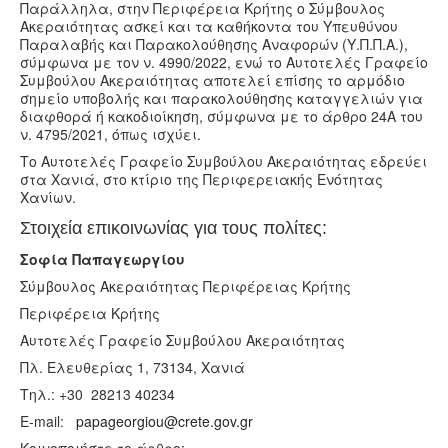
Παράλληλα, στην Περιφέρεια Κρήτης ο Σύμβουλος
Ακεραιότητας ασκεί και τα καθήκοντα του Υπευθύνου
Παραλαβής και Παρακολούθησης Αναφορών (Υ.Π.Π.Α.),
σύμφωνα με τον ν. 4990/2022, ενώ το Αυτοτελές Γραφείο
Συμβούλου Ακεραιότητας αποτελεί επίσης το αρμόδιο
σημείο υποβολής και παρακολούθησης καταγγελιών για
διαφθορά ή κακοδιοίκηση, σύμφωνα με το άρθρο 24Α του
ν. 4795/2021, όπως ισχύει.
Το Αυτοτελές Γραφείο Συμβούλου Ακεραιότητας εδρεύει
στα Χανιά, στο κτίριο της Περιφερειακής Ενότητας
Χανίων.
Στοιχεία επικοινωνίας για τους πολίτες:
Σοφία Παπαγεωργίου
Σύμβουλος Ακεραιότητας Περιφέρειας Κρήτης
Περιφέρεια Κρήτης
Αυτοτελές Γραφείο Συμβούλου Ακεραιότητας
Πλ. Ελευθερίας 1, 73134, Χανιά
Τηλ.: +30 28213 40234
E-mail:
papageorgiou@crete.gov.gr