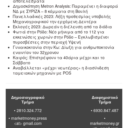
αποτελέσματα
Δημοσκόπηση Metron Analysis: Παραμένει η διαφορά
ΝΔ με ΣΥΡΙΖΑ – 8 κόμματα στη Βουλή
Πανελλαδικές 2023: Λήξη προθεσμίας υποβολής
Μηχανογραφικού την ερχόμενη Δευτέρα
Εκλογές 2023: Δωρεάν η διέλευση από τα διόδια
Φωτιά στην Ρόδο: Νέο μήνυμα από το 112 για
εκκενώσεις χωριών στην Ρόδο – Εγκλωβισμένοι
πυροσβέστες στην περιοχή Υψενή
Γυναικοκτονία στην Κω: Δίωξη για ανθρωποκτονία
εναντίον του 32χρονου
Καιρός: Επιστρέφουν τα 40άρια μέχρι και το
Σάββατο
Αναβάλλεται «μέχρι νεωτέρας» η διασύνδεση
ταμειακών μηχανών με POS
Δημοσιογραφικό
Διαφημιστικό
Τμήμα
Τμήμα
• 2810.324.772
• 6930.847.487
•
marketmoney.press
•
<at> gmail.com
marketmoney.gr