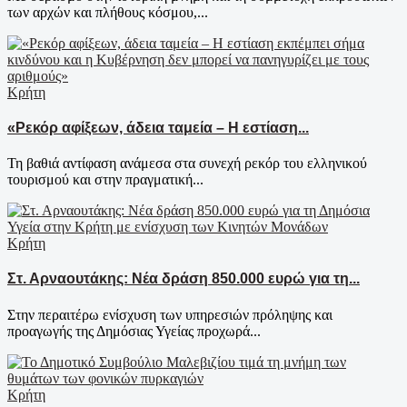
των αρχών και πλήθους κόσμου,...
Κρήτη
«Ρεκόρ αφίξεων, άδεια ταμεία – Η εστίαση...
Τη βαθιά αντίφαση ανάμεσα στα συνεχή ρεκόρ του ελληνικού
τουρισμού και στην πραγματική...
Κρήτη
Στ. Αρναουτάκης: Νέα δράση 850.000 ευρώ για τη...
Στην περαιτέρω ενίσχυση των υπηρεσιών πρόληψης και
προαγωγής της Δημόσιας Υγείας προχωρά...
Κρήτη