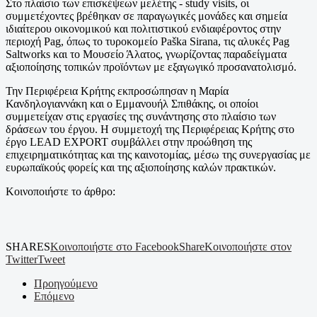
Στο πλαίσιο των επισκέψεων μελέτης - study visits, οι
συμμετέχοντες βρέθηκαν σε παραγωγικές μονάδες και σημεία
ιδιαίτερου οικονομικού και πολιτιστικού ενδιαφέροντος στην
περιοχή Pag, όπως το τυροκομείο Paška Sirana, τις αλυκές Pag
Saltworks και το Μουσείο Άλατος, γνωρίζοντας παραδείγματα
αξιοποίησης τοπικών προϊόντων με εξαγωγικό προσανατολισμό.
Την Περιφέρεια Κρήτης εκπροσώπησαν η Μαρία
Κανδηλογιαννάκη και ο Εμμανουήλ Σπιθάκης, οι οποίοι
συμμετείχαν στις εργασίες της συνάντησης στο πλαίσιο των
δράσεων του έργου. Η συμμετοχή της Περιφέρειας Κρήτης στο
έργο LEAD EXPORT συμβάλλει στην προώθηση της
επιχειρηματικότητας και της καινοτομίας, μέσω της συνεργασίας με
ευρωπαϊκούς φορείς και της αξιοποίησης καλών πρακτικών.
Κοινοποιήστε το άρθρο:
SHARES
Κοινοποιήστε στο Facebook
Share
Κοινοποιήστε στον
Twitter
Tweet
Προηγούμενο
Επόμενο