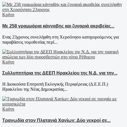
Κρήτη
Με 258 γραμμάρια κάνναβης και ζυγαριά ακριβείας...
Ενας 23χρονος συνελήφθη στη Χερσόνησο κατηγορούμενος για
παραβάσεις νομοθεσίας περί...
Κρήτη
Συλλυπητήρια της ΔΕΕΠ Ηρακλείου της Ν.Δ. για την...
Η Διοικούσα Επιτροπή Εκλογικής Περιφέρειας (Δ.Ε.Ε.Π.)
Ηρακλείου της Νέας Δημοκρατίας...
Κρήτη
Τραγωδία στον Πλατανιά Χανίων: Δύο νεκροί σε...