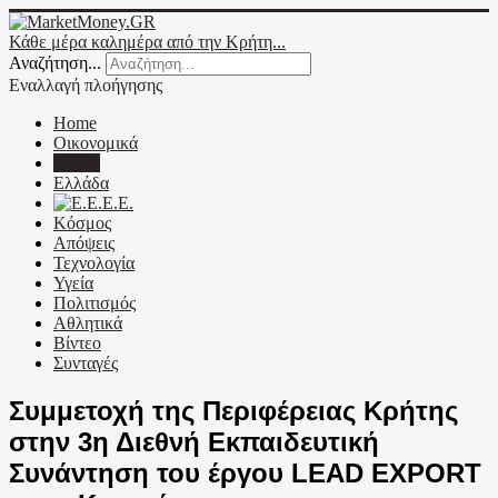
Κάθε μέρα καλημέρα από την Κρήτη...
Αναζήτηση...
Εναλλαγή πλοήγησης
Home
Οικονομικά
Κρήτη
Ελλάδα
Ε.Ε.
Κόσμος
Απόψεις
Τεχνολογία
Υγεία
Πολιτισμός
Αθλητικά
Βίντεο
Συνταγές
Συμμετοχή της Περιφέρειας Κρήτης
στην 3η Διεθνή Εκπαιδευτική
Συνάντηση του έργου LEAD EXPORT