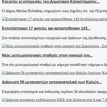
Κλειστές οι υπηρεσίες του Δημοτικού Καταστήματος...
Ο Δήμος Μινώα Πεδιάδας ενημερώνει τους δημότες ότι την Πέμπτη
Εντοπίστηκαν 17 φυτείες και κατασχέθηκαν 143...
Στο πλαίσιο συντονισμένων ενεργειών και δράσεων της Διεύθυνσης 
Νέος μετεωρολογικός σταθμός στον οικισμό του...
Ένα νέο μετεωρολογικό σταθμό με κάμερα τοποθέτησε σήμερα ο Δή
Κρ
Διάσωση 56 μεταναστών νοτιοανατολικά των Καλών...
Επιχείρηση εντοπισμού και διάσωσης περίπου 56 αλλοδαπών πραγμα