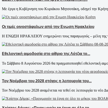
Με έργα η Κυβέρνηση του Κυριάκου Μητσοτάκη, οδηγεί την Κρήτη σ
Κρήτη
Οι τιμές οινοστάφυλων από την Ενωση Ηρακλείου
Η ΕΝΩΣΗ ΗΡΑΚΛΕΙΟΥ ενημερώνει τους παραγωγούς – μέλη της για τ
Εθελοντική αιμοδοσία στο αίθριο της Λότζια το...
Το Σάββατο 8 Αυγούστου 2026 θα πραγματοποιηθεί εθελοντική αιμοδ
Τον Νοέμβριο του 2028 στόχος η λειτουργία του...
Τον Νοέμβριο του 2028 αναμένεται να τεθεί σε λειτουργία το νέο Δι
Χρίστος Δήμας: «Προχωρούν τα έργα σε όλο το...