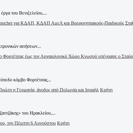
έργα του Βενιζελείου,...
τρονικών αιτήσεων...
σόπεδο κόμβο Φορτέτσας...
Κρήτη
ζαντζάκης» του Ηρακλείου,...
Κρήτη