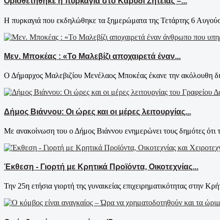
Οριοθετήθηκε η πυρκαγιά στο Καρύδι Σητείας –...
Η πυρκαγιά που εκδηλώθηκε τα ξημερώματα της Τετάρτης 6 Αυγούστ
Μεν. Μποκέας : «Το Μαλεβίζι αποχαιρετά έναν...
Ο Δήμαρχος Μαλεβιζίου Μενέλαος Μποκέας έκανε την ακόλουθη δήλ
Δήμος Βιάννου: Οι ώρες και οι μέρες λειτουργίας...
Με ανακοίνωση του ο Δήμος Βιάννου ενημερώνει τους δημότες ότι τ
Έκθεση - Γιορτή με Κρητικά Προϊόντα, Οικοτεχνίας...
Την 25η ετήσια γιορτή της γυναικείας επιχειρηματικότητας στην Κρήτ