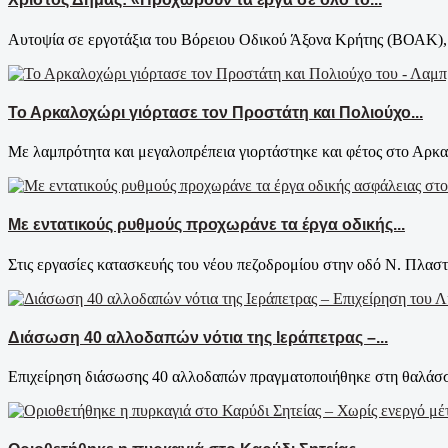
Αυτοψία σε εργοτάξια του Βόρειου Οδικού Άξονα Κρήτης (ΒΟΑΚ), 
Το Αρκαλοχώρι γιόρτασε τον Προστάτη και Πολιούχο...
Με λαμπρότητα και μεγαλοπρέπεια γιορτάστηκε και φέτος στο Αρκαλ
Με εντατικούς ρυθμούς προχωράνε τα έργα οδικής...
Στις εργασίες κατασκευής του νέου πεζοδρομίου στην οδό Ν. Πλαστ
Διάσωση 40 αλλοδαπών νότια της Ιεράπετρας –...
Επιχείρηση διάσωσης 40 αλλοδαπών πραγματοποιήθηκε στη θαλάσσι