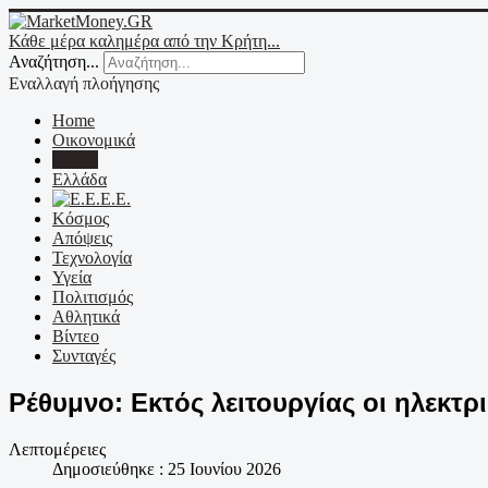
Κάθε μέρα καλημέρα από την Κρήτη...
Αναζήτηση...
Εναλλαγή πλοήγησης
Home
Οικονομικά
Κρήτη
Ελλάδα
Ε.Ε.
Κόσμος
Απόψεις
Τεχνολογία
Υγεία
Πολιτισμός
Αθλητικά
Βίντεο
Συνταγές
Ρέθυμνο: Εκτός λειτουργίας οι ηλεκτρ
Λεπτομέρειες
Δημοσιεύθηκε : 25 Ιουνίου 2026