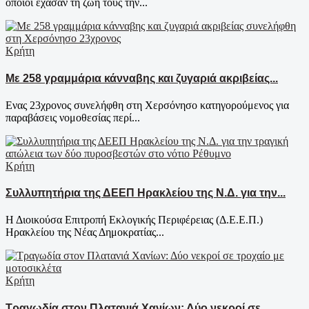
οποίοι έχασαν τη ζωή τους την...
Κρήτη
Με 258 γραμμάρια κάνναβης και ζυγαριά ακριβείας...
Ενας 23χρονος συνελήφθη στη Χερσόνησο κατηγορούμενος για
παραβάσεις νομοθεσίας περί...
Κρήτη
Συλλυπητήρια της ΔΕΕΠ Ηρακλείου της Ν.Δ. για την...
Η Διοικούσα Επιτροπή Εκλογικής Περιφέρειας (Δ.Ε.Ε.Π.)
Ηρακλείου της Νέας Δημοκρατίας...
Κρήτη
Τραγωδία στον Πλατανιά Χανίων: Δύο νεκροί σε...