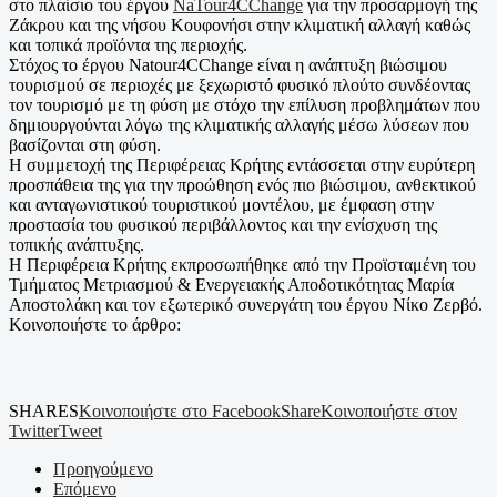
στο πλαίσιο του έργου
NaTour4CChange
για την προσαρμογή της
Ζάκρου και της νήσου Κουφονήσι στην κλιματική αλλαγή καθώς
και τοπικά προϊόντα της περιοχής.
Στόχος το έργου Natour4CChange είναι η ανάπτυξη βιώσιμου
τουρισμού σε περιοχές με ξεχωριστό φυσικό πλούτο συνδέοντας
τον τουρισμό με τη φύση με στόχο την επίλυση προβλημάτων που
δημιουργούνται λόγω της κλιματικής αλλαγής μέσω λύσεων που
βασίζονται στη φύση.
Η συμμετοχή της Περιφέρειας Κρήτης εντάσσεται στην ευρύτερη
προσπάθεια της για την προώθηση ενός πιο βιώσιμου, ανθεκτικού
και ανταγωνιστικού τουριστικού μοντέλου, με έμφαση στην
προστασία του φυσικού περιβάλλοντος και την ενίσχυση της
τοπικής ανάπτυξης.
Η Περιφέρεια Κρήτης εκπροσωπήθηκε από την Προϊσταμένη του
Τμήματος Μετριασμού & Ενεργειακής Αποδοτικότητας Μαρία
Αποστολάκη και τον εξωτερικό συνεργάτη του έργου Νίκο Ζερβό.
Κοινοποιήστε το άρθρο:
SHARES
Κοινοποιήστε στο Facebook
Share
Κοινοποιήστε στον
Twitter
Tweet
Προηγούμενο
Επόμενο