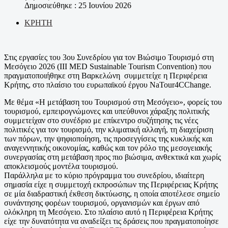
Δημοσιεύθηκε : 25 Ιουνίου 2026
ΚΡΗΤΗ
Στις εργασίες του 3ου Συνεδρίου για τον Βιώσιμο Τουρισμό στη
Μεσόγειο 2026 (III MED Sustainable Tourism Convention) που
πραγματοποιήθηκε στη Βαρκελώνη συμμετείχε η Περιφέρεια
Κρήτης, στο πλαίσιο του ευρωπαϊκού έργου NaTour4CChange.
Με θέμα «Η μετάβαση του Τουρισμού στη Μεσόγειο», φορείς του
τουρισμού, εμπειρογνώμονες και υπεύθυνοι χάραξης πολιτικής
συμμετείχαν στο συνέδριο με επίκεντρο συζήτησης τις νέες
πολιτικές για τον τουρισμό, την κλιματική αλλαγή, τη διαχείριση
των πόρων, την ψηφιοποίηση, τις προσεγγίσεις της κυκλικής και
αναγεννητικής οικονομίας, καθώς και τον ρόλο της μεσογειακής
συνεργασίας στη μετάβαση προς πιο βιώσιμα, ανθεκτικά και χωρίς
αποκλεισμούς μοντέλα τουρισμού.
Παράλληλα με το κύριο πρόγραμμα του συνεδρίου, ιδιαίτερη
σημασία είχε η συμμετοχή εκπροσώπων της Περιφέρειας Κρήτης
σε μία διαδραστική έκθεση δικτύωσης, η οποία αποτέλεσε σημείο
συνάντησης φορέων τουρισμού, οργανισμών και έργων από
ολόκληρη τη Μεσόγειο. Στο πλαίσιο αυτό η Περιφέρεια Κρήτης
είχε την δυνατότητα να αναδείξει τις δράσεις που πραγματοποίησε