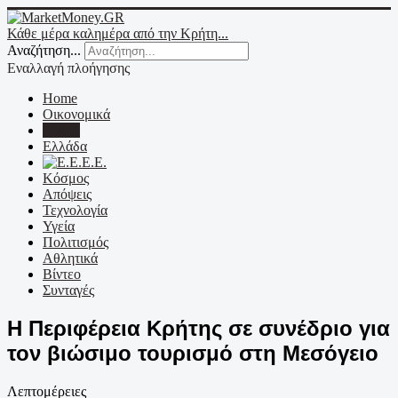
Κάθε μέρα καλημέρα από την Κρήτη...
Αναζήτηση...
Εναλλαγή πλοήγησης
Home
Οικονομικά
Κρήτη
Ελλάδα
Ε.Ε.
Κόσμος
Απόψεις
Τεχνολογία
Υγεία
Πολιτισμός
Αθλητικά
Βίντεο
Συνταγές
Η Περιφέρεια Κρήτης σε συνέδριο για
τον βιώσιμο τουρισμό στη Μεσόγειο
Λεπτομέρειες