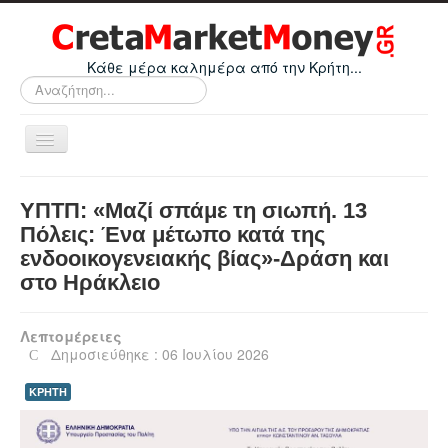
Κάθε μέρα καλημέρα από την Κρήτη...
Αναζήτηση...
Εναλλαγή
πλοήγησης
Home
ΥΠΤΠ: «Μαζί σπάμε τη σιωπή. 13
Οικονομικά
Πόλεις: Ένα μέτωπο κατά της
ενδοοικογενειακής βίας»-Δράση και
Κρήτη
στο Ηράκλειο
Ελλάδα
Ε.Ε.
Λεπτομέρειες
Δημοσιεύθηκε : 06 Ιουλίου 2026
Κόσμος
ΚΡΗΤΗ
Απόψεις
Τεχνολογία