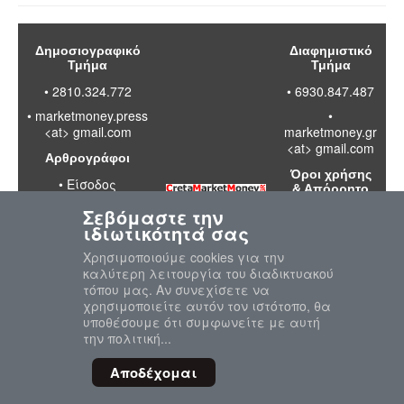
Δημοσιογραφικό
Διαφημιστικό
Τμήμα
Τμήμα
• 2810.324.772
• 6930.847.487
•
marketmoney.press
•
<at> gmail.com
marketmoney.gr
<at> gmail.com
Αρθρογράφοι
Όροι χρήσης
•
Είσοδος
& Απόρρητο
Σεβόμαστε την
•
Διαβάστε
ιδιωτικότητά σας
τους όρους
χρήσης της
Χρησιμοποιούμε cookies για την
ιστοσελίδας
καλύτερη λειτουργία του διαδικτυακού
•
Πολιτική
τόπου μας. Αν συνεχίσετε να
απορρήτου
χρησιμοποιείτε αυτόν τον ιστότοπο, θα
προσωπικών
υποθέσουμε ότι συμφωνείτε με αυτή
δεδομένων
την πολιτική...
Αποδέχομαι
© 2020-2026 MarketMoney.GR
"Επιστροφή στη Κορυφή"