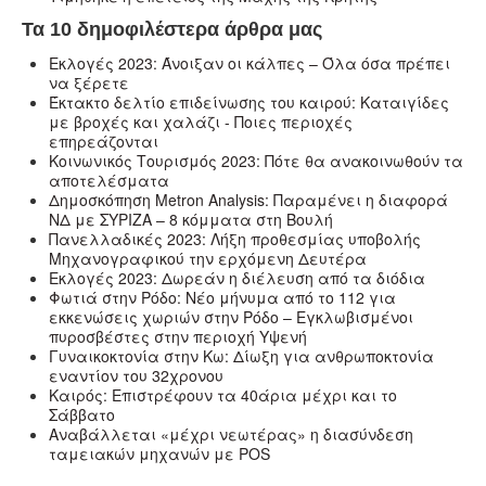
Τα 10 δημοφιλέστερα άρθρα μας
Εκλογές 2023: Άνοιξαν οι κάλπες – Όλα όσα πρέπει
να ξέρετε
Έκτακτο δελτίο επιδείνωσης του καιρού: Καταιγίδες
με βροχές και χαλάζι - Ποιες περιοχές
επηρεάζονται
Κοινωνικός Τουρισμός 2023: Πότε θα ανακοινωθούν τα
αποτελέσματα
Δημοσκόπηση Metron Analysis: Παραμένει η διαφορά
ΝΔ με ΣΥΡΙΖΑ – 8 κόμματα στη Βουλή
Πανελλαδικές 2023: Λήξη προθεσμίας υποβολής
Μηχανογραφικού την ερχόμενη Δευτέρα
Εκλογές 2023: Δωρεάν η διέλευση από τα διόδια
Φωτιά στην Ρόδο: Νέο μήνυμα από το 112 για
εκκενώσεις χωριών στην Ρόδο – Εγκλωβισμένοι
πυροσβέστες στην περιοχή Υψενή
Γυναικοκτονία στην Κω: Δίωξη για ανθρωποκτονία
εναντίον του 32χρονου
Καιρός: Επιστρέφουν τα 40άρια μέχρι και το
Σάββατο
Αναβάλλεται «μέχρι νεωτέρας» η διασύνδεση
ταμειακών μηχανών με POS