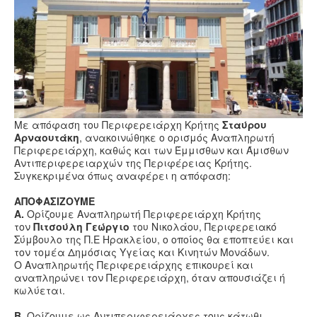
Υγεία
Πολιτισμός
Αθλητικά
Βίντεο
Συνταγές
Με απόφαση του Περιφερειάρχη Κρήτης
Σταύρου
Αρναουτάκη
, ανακοινώθηκε ο ορισμός Αναπληρωτή
Περιφερειάρχη, καθώς και των Έμμισθων και Άμισθων
Αντιπεριφερειαρχών της Περιφέρειας Κρήτης.
Συγκεκριμένα όπως αναφέρει η απόφαση:
ΑΠΟΦΑΣΙΖΟΥΜΕ
Α.
Ορίζουμε
Αναπληρωτή Περιφερειάρχη Κρήτης
τον
Πιτσούλη Γεώργιο
του Νικολάου, Περιφερειακό
Σύμβουλο της Π.Ε Ηρακλείου, ο οποίος θα εποπτεύει και
τον τομέα Δημόσιας Υγείας και Κινητών Μονάδων.
O Αναπληρωτής Περιφερειάρχης επικουρεί και
αναπληρώνει τον Περιφερειάρχη, όταν απουσιάζει ή
κωλύεται.
Β.
Ορίζουμε ως Αντιπεριφερειάρχες τους κάτωθι