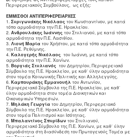
Περιφερειακούς Συμβούλους, ως εξής:
ΕΜΜΙΣΘΟΙ ΑΝΤΙΠΕΡΙΦΕΡΕΙΑΡΧΕΣ
1.
Συριγωνάκης Νικόλαος
του Κωνσταντίνου, με κατά
τόπο αρμοδιότητα την Π.Ε. Ηρακλείου.
2.
Ανδρουλάκης Ιωάννης
του Στυλιανού, με κατά τόπο
αρμοδιότητα την Π.Ε. Λασιθίου.
3.
Λιονή Μαρία
του Χρήστου, με κατά τόπο αρμοδιότητα
την Π.Ε. Ρεθύμνης.
4.
Καλογερής Νικόλαος
του Ιωάννη, με κατά τόπο
αρμοδιότητα την Π.Ε. Χανίων.
5.
Βοργιάς Στυλιανός
του Δημητρίου, Περιφερειακό
Σύμβουλο της Π.Ε. Ηρακλείου, με καθ΄ ύλην αρμοδιότητα
στον τομέα Κοινωνικής Πολιτικής και Αλληλεγγύης.
6.
Καμπουράκης Εμμανουήλ
του Αντωνίου,
Περιφερειακό Σύμβουλο της Π.Ε. Ηρακλείου, με καθ΄
ύλην αρμοδιότητα στον τομέα Διοικητικών και
Οικονομικών Υπηρεσιών.
7.
Μηλάκη Γεωργία
του Δημητρίου, Περιφερειακό
Σύμβουλο της Π.Ε. Ηρακλείου, με καθ΄ ύλην αρμοδιότητα
στον τομέα Πολιτισμού και Ισότητας.
8.
Μπαλαντίνος Σπυρίδων
του Στυλιανού,
Περιφερειακό Σύμβουλο της Π.Ε. Χανίων, με καθ΄ ύλην
αρμοδιότητα στη διασύνδεση του Πρωτογενούς Τομέα με