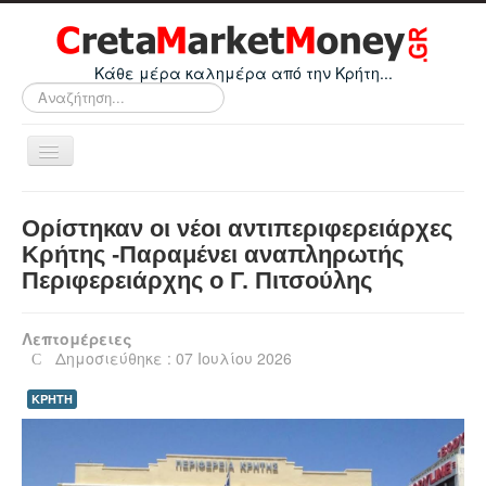
Κάθε μέρα καλημέρα από την Κρήτη...
Αναζήτηση...
Εναλλαγή
πλοήγησης
Home
Ορίστηκαν οι νέοι αντιπεριφερειάρχες
Οικονομικά
Κρήτης -Παραμένει αναπληρωτής
Περιφερειάρχης ο Γ. Πιτσούλης
Κρήτη
Ελλάδα
Λεπτομέρειες
Ε.Ε.
Δημοσιεύθηκε : 07 Ιουλίου 2026
Κόσμος
ΚΡΗΤΗ
Απόψεις
Τεχνολογία