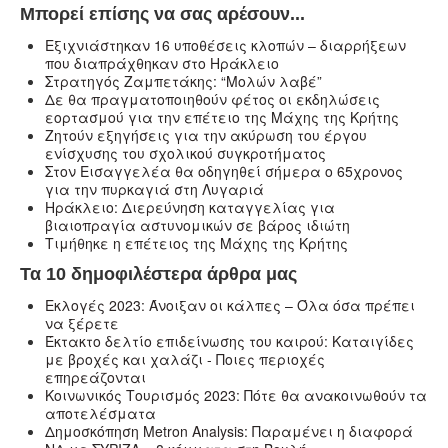
Μπορεί επίσης να σας αρέσουν...
Eξιχνιάστηκαν 16 υποθέσεις κλοπών – διαρρήξεων
που διαπράχθηκαν στο Ηράκλειο
Στρατηγός Ζαμπετάκης: “Μολών λαβέ”
Δε θα πραγματοποιηθούν φέτος οι εκδηλώσεις
εορτασμού για την επέτειο της Μάχης της Κρήτης
Ζητούν εξηγήσεις για την ακύρωση του έργου
ενίσχυσης του σχολικού συγκροτήματος
Στον Εισαγγελέα θα οδηγηθεί σήμερα ο 65χρονος
για την πυρκαγιά στη Λυγαριά
Ηράκλειο: Διερεύνηση καταγγελίας για
βιαιοπραγία αστυνομικών σε βάρος ιδιώτη
Τιμήθηκε η επέτειος της Μάχης της Κρήτης
Τα 10 δημοφιλέστερα άρθρα μας
Εκλογές 2023: Άνοιξαν οι κάλπες – Όλα όσα πρέπει
να ξέρετε
Έκτακτο δελτίο επιδείνωσης του καιρού: Καταιγίδες
με βροχές και χαλάζι - Ποιες περιοχές
επηρεάζονται
Κοινωνικός Τουρισμός 2023: Πότε θα ανακοινωθούν τα
αποτελέσματα
Δημοσκόπηση Metron Analysis: Παραμένει η διαφορά