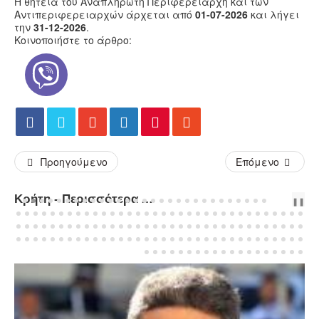
Η θητεία του Αναπληρωτή Περιφερειάρχη και των
Αντιπεριφερειαρχών άρχεται από
01-07-2026
και λήγει
την
31-12-2026
.
Κοινοποιήστε το άρθρο:
Προηγούμενο
Επόμενο
Κρήτη - Περισσότερα Άρθρα...
PREV
NEXT
❚❚