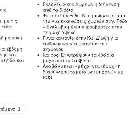
Εκλογές 2023: Δωρεάν η διέλευση
ους
από τα διόδια
Φωτιά στην Ρόδο: Νέο μήνυμα από το
, με τις
112 για εκκενώσεις χωριών στην Ρόδο
ν κάθε
– Εγκλωβισμένοι πυροσβέστες στην
περιοχή Υψενή
κή μουσική
Γυναικοκτονία στην Κω: Δίωξη για
ανθρωποκτονία εναντίον του
για έβδομη
32χρονου
νης και
Καιρός: Επιστρέφουν τα 40άρια
 αιγίδα και
μέχρι και το Σάββατο
Αναβάλλεται «μέχρι νεωτέρας» η
διασύνδεση ταμειακών μηχανών με
POS
πόμενο