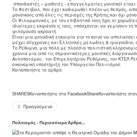
σπουδαστές – μαθητές - επαγγελματίες μουσικοί είναι:
Το Φεστιβάλ, που έχει καθιερωθεί πλέον ως θεσμός, απο
μουσικούς από όλες τις περιοχές της Κρήτης και όχι μόνο
Οι Φιλαρμονικές, με τον επιβλητικό τους ήχο, οι χορωδίε
ιδιαίτερες εκφάνσεις τους, υπόσχονται να γεμίσουν τη
φιλόμουσο ακροατή.
Είναι μια μοναδική ευκαιρία για το κοινό να απολαύσε
μέχρι σύγχρονες και Ελληνικές μελωδίες & τραγούδια, 
Το Ρέθυμνο, μια πόλη με πλούσια πολιτιστική κληρονομι
χρονιά μια από τις σημαντικότερες μουσικές διοργανώσε
Αυλοποτάμου, του Επιμελητήριου Ρεθύμνης, του ΚΤΕΛ Ρεθύ
οικονομική υποστήριξη του Υπουργείου Πολιτισμού.
Κοινοποιήστε το άρθρο:
SHARES
Κοινοποιήστε στο Facebook
Share
Κοινοποιήστε στον 
Προηγούμενο
Πολιτισμός - Περισσότερα Άρθρα...