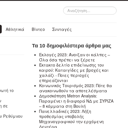
Αναζήτηση...
Αθλητικά
Βίντεο
Συνταγές
Τα 10 δημοφιλέστερα άρθρα μας
Εκλογές 2023: Άνοιξαν οι κάλπες –
Όλα όσα πρέπει να ξέρετε
Έκτακτο δελτίο επιδείνωσης του
καιρού: Καταιγίδες με βροχές και
χαλάζι - Ποιες περιοχές
επηρεάζονται
Κοινωνικός Τουρισμός 2023: Πότε θα
νωτή το
ανακοινωθούν τα αποτελέσματα
Δημοσκόπηση Metron Analysis:
ν
Παραμένει η διαφορά ΝΔ με ΣΥΡΙΖΑ
η σε
– 8 κόμματα στη Βουλή
Πανελλαδικές 2023: Λήξη
ου Ρεθύμνου
προθεσμίας υποβολής
Μηχανογραφικού την ερχόμενη
Δευτέρα