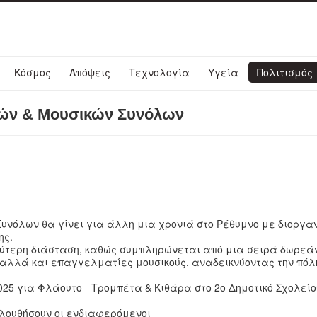
Κόσμος
Απόψεις
Τεχνολογία
Υγεία
Πολιτισμός
κών & Μουσικών Συνόλων
υνόλων θα γίνει για άλλη μια χρονιά στο Ρέθυμνο με διοργα
ης.
λύτερη διάσταση, καθώς συμπληρώνεται από μια σειρά δωρεά
 αλλά και επαγγελματίες μουσικούς, αναδεικνύοντας την πόλ
2025 για Φλάουτο - Τρομπέτα & Κιθάρα στο 2ο Δημοτικό Σχολεί
λουθήσουν οι ενδιαφερόμενοι