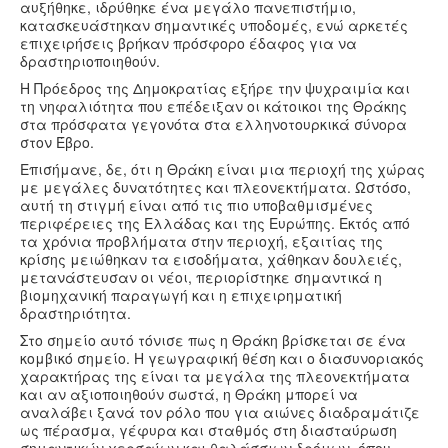
αυξήθηκε, ιδρύθηκε ένα μεγάλο πανεπιστήμιο,
κατασκευάστηκαν σημαντικές υποδομές, ενώ αρκετές
επιχειρήσεις βρήκαν πρόσφορο έδαφος για να
δραστηριοποιηθούν.
Η Πρόεδρος της Δημοκρατίας εξήρε την ψυχραιμία και
τη νηφαλιότητα που επέδειξαν οι κάτοικοι της Θράκης
στα πρόσφατα γεγονότα στα ελληνοτουρκικά σύνορα
στον Έβρο.
Επισήμανε, δε, ότι η Θράκη είναι μια περιοχή της χώρας
με μεγάλες δυνατότητες και πλεονεκτήματα. Ωστόσο,
αυτή τη στιγμή είναι από τις πιο υποβαθμισμένες
περιφέρειες της Ελλάδας και της Ευρώπης. Εκτός από
τα χρόνια προβλήματα στην περιοχή, εξαιτίας της
κρίσης μειώθηκαν τα εισοδήματα, χάθηκαν δουλειές,
μετανάστευσαν οι νέοι, περιορίστηκε σημαντικά η
βιομηχανική παραγωγή και η επιχειρηματική
δραστηριότητα.
Στο σημείο αυτό τόνισε πως η Θράκη βρίσκεται σε ένα
κομβικό σημείο. Η γεωγραφική θέση και ο διασυνοριακός
χαρακτήρας της είναι τα μεγάλα της πλεονεκτήματα
και αν αξιοποιηθούν σωστά, η Θράκη μπορεί να
αναλάβει ξανά τον ρόλο που για αιώνες διαδραμάτιζε
ως πέρασμα, γέφυρα και σταθμός στη διασταύρωση
σημαντικών χερσαίων και θαλάσσιων δρόμων, όπου