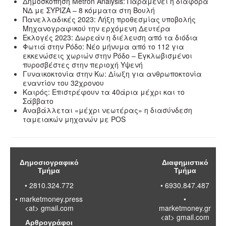
Δημοσκόπηση Metron Analysis: Παραμένει η διαφορά
ΝΔ με ΣΥΡΙΖΑ – 8 κόμματα στη Βουλή
Πανελλαδικές 2023: Λήξη προθεσμίας υποβολής
Μηχανογραφικού την ερχόμενη Δευτέρα
Εκλογές 2023: Δωρεάν η διέλευση από τα διόδια
Φωτιά στην Ρόδο: Νέο μήνυμα από το 112 για
εκκενώσεις χωριών στην Ρόδο – Εγκλωβισμένοι
πυροσβέστες στην περιοχή Υψενή
Γυναικοκτονία στην Κω: Δίωξη για ανθρωποκτονία
εναντίον του 32χρονου
Καιρός: Επιστρέφουν τα 40άρια μέχρι και το
Σάββατο
Αναβάλλεται «μέχρι νεωτέρας» η διασύνδεση
ταμειακών μηχανών με POS
Δημοσιογραφικό
Διαφημιστικό
Τμήμα
Τμήμα
• 2810.324.772
• 6930.847.487
•
marketmoney.press
•
<at> gmail.com
marketmoney.gr
<at> gmail.com
Αρθρογράφοι