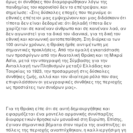
όμως οι συνθήκες που διαμορφώθηκαν λόγω της
πανδημίας του κορονοϊού δεν το επέτρεψαν, και
σημείωσε: «Στις δύσκολες εποχές που περνάμε οι
εθνικές επέτειοι μας εμψυχώνουν και μας διδάσκουν ότι
τίποτα δεν είναι δεδομένο: ότι δηλαδή τίποτα δεν
χαρίζεται σε κανέναν άνθρωπο και σε κανέναν λαό, αν
δεν αγωνιστεί για τα δικά του ιδανικά, για τη δική του
εθνική και κοινωνική αυτοπεποίθηση. Στη διάρκεια των
100 αυτών χρόνων, η Θράκη ήρθε αντιμέτωπη με
σημαντικές προκλήσεις. Από την ομαλή εγκατάσταση
των προσφύγων από την Ανατολική Θράκη και τη Μικρά
Ασία, μετά την υπογραφή της Σύμβασης για την
Ανταλλαγή των Πληθυσμών μεταξύ Ελλάδας και
Τουρκίας το 1923, την προσαρμογή στις δύσκολες
συνθήκες ζωής, αλλά και τον ιδιαίτερο ρόλο που σας
επιφυλάσσουν οι γεωγραφικές συνθήκες της περιοχής
ως προστάτες των συνόρων μας».
Για τη Θράκη είπε ότι σε αυτή δημιουργήθηκε και
εφαρμόζεται ένα μοντέλο αρμονικής συνύπαρξης
διαφορετικών θρησκειών μοναδικό στη Ευρώπη. Επίσης,
έγιναν σημαντικά βήματα στον τομέα της ανάπτυξης: οι
πόλεις της περιοχής αναπτύχθηκαν, η καλλιεργήσιμη γη