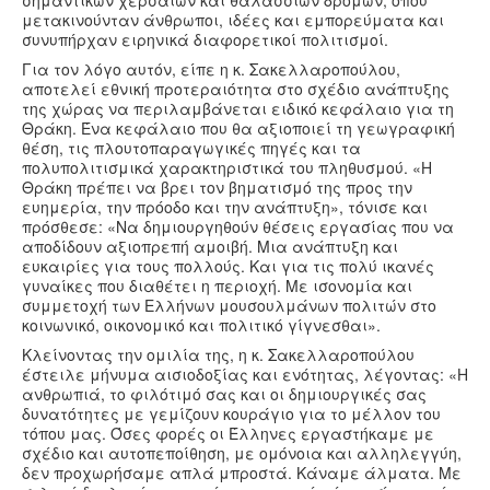
μετακινούνταν άνθρωποι, ιδέες και εμπορεύματα και
συνυπήρχαν ειρηνικά διαφορετικοί πολιτισμοί.
Για τον λόγο αυτόν, είπε η κ. Σακελλαροπούλου,
αποτελεί εθνική προτεραιότητα στο σχέδιο ανάπτυξης
της χώρας να περιλαμβάνεται ειδικό κεφάλαιο για τη
Θράκη. Ένα κεφάλαιο που θα αξιοποιεί τη γεωγραφική
θέση, τις πλουτοπαραγωγικές πηγές και τα
πολυπολιτισμικά χαρακτηριστικά του πληθυσμού. «Η
Θράκη πρέπει να βρει τον βηματισμό της προς την
ευημερία, την πρόοδο και την ανάπτυξη», τόνισε και
πρόσθεσε: «Να δημιουργηθούν θέσεις εργασίας που να
αποδίδουν αξιοπρεπή αμοιβή. Μια ανάπτυξη και
ευκαιρίες για τους πολλούς. Και για τις πολύ ικανές
γυναίκες που διαθέτει η περιοχή. Με ισονομία και
συμμετοχή των Ελλήνων μουσουλμάνων πολιτών στο
κοινωνικό, οικονομικό και πολιτικό γίγνεσθαι».
Κλείνοντας την ομιλία της, η κ. Σακελλαροπούλου
έστειλε μήνυμα αισιοδοξίας και ενότητας, λέγοντας: «Η
ανθρωπιά, το φιλότιμό σας και οι δημιουργικές σας
δυνατότητες με γεμίζουν κουράγιο για το μέλλον του
τόπου μας. Όσες φορές οι Έλληνες εργαστήκαμε με
σχέδιο και αυτοπεποίθηση, με ομόνοια και αλληλεγγύη,
δεν προχωρήσαμε απλά μπροστά. Κάναμε άλματα. Με