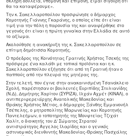
σκληρή δουλειά, υπομονή και επιμονή, είμαι σίγουρη ότι
θα τα καταφέρουμε».
Την κ. Σακελλαροπούλου προσφώνησε ο δήμαρχος
Κομοτηνής Γιάννης Γκαράνης, ο οποίος είπε ότι είναι
τιμή για την πόλη η παρουσία της και αναφέρθηκε στο
γεγονός ότι είναι η πρώτη γυναίκα στην Ελλάδα σε αυτό
το αξίωμα.
Ακολούθησε η ανακήρυξη της κ. Σακελλαροπούλου σε
επίτιμη δημότισσα Κομοτηνής.
Ο πρόεδρος της Κοινότητας Γρατινής Χρήστος Τσεκής της
πρόσφερε ένα καλάθι με τοπικά προϊόντα και η κ.
Σακελλαροπούλου εξήγησε ότι από τη Γρατινή ήταν ο
παππούς από την πλευρά της μητέρας της.
Στην τελετή, που έγινε στην ανακαινισμένη Τσανάκλειο
Σχολή, παρέστησαν οι βουλευτές Ευριπίδης Στυλιανίδης
(Ν.Δ), Δημήτρης Χαρίτου (ΣΥΡΙΖΑ), Ιλχάν Αχμέτ (ΚΙΝΑΛ), ο
αντιπεριφερειάρχης Ανατολικής Μακεδονίας και
Θράκης Χρήστος Μέτιος, ο δήμαρχος Ξάνθης Εμμανουήλ
Τσέπελης, ο μητροπολίτης Μαρωνείας και Κομοτηνής
Παντελεήμων, ο τοποτηρητής της Μουφτείας Τζιχάτ
Χαλίτ, ο διοικητής του Δ' Σώματος Στρατού
αντιστράτηγος Αγγελος Ιλαρίδης και ο γενικός
αστυνομικός διευθυντής Μακεδονίας-Θράκης Πασχάλης