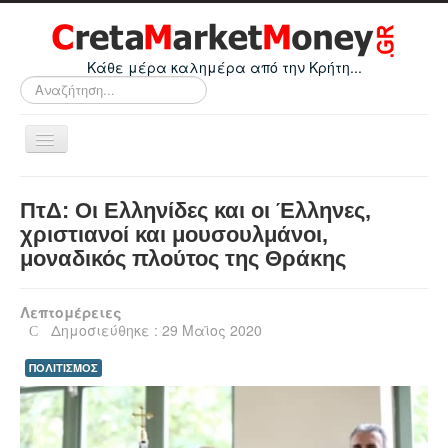
Κάθε μέρα καλημέρα από την Κρήτη...
Αναζήτηση...
Εναλλαγή
πλοήγησης
Home
ΠτΔ: Οι Ελληνίδες και οι Έλληνες,
Οικονομικά
χριστιανοί και μουσουλμάνοι,
μοναδικός πλούτος της Θράκης
Κρήτη
Ελλάδα
Λεπτομέρειες
Ε.Ε.
Δημοσιεύθηκε : 29 Μαϊος 2020
Κόσμος
ΠΟΛΙΤΙΣΜΟΣ
Απόψεις
Τεχνολογία