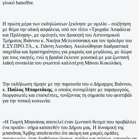
γλυκό banoffee.
Η πρώτη μέρα των εκδηλώσεων ξεκίνησε με ομιλία – συζήτηση
με θέμα την οδική ασφάλεια, υπό τον τίτλο «Τροχαία: Ασφάλεια
και Πρόληψη», με ομιλητές τον Διοικητή του Αστυνομικού
Τμήματος Βιάννου κ. Νικήτα Μελεσσανακη και τον πρόεδρο του
Ε.ΣΥ.ΠΡΟ.ΤΑ., κ. Γιάννη Λιονάκη. Ακολούθησαν διαδραστικά
παιχνίδια και δραστηριότητες για μικρούς και μεγάλους, με δώρα
για τους νικητές, ενώ η βραδιά έκλεισε μουσικά με μια ζωντανή
λαϊκή συναυλία του γνωστού καλλιτέχνη Μάνου Κοκολάκη.
Την εκδήλωση τίμησε με την παρουσία του ο Δήμαρχος Βιάννου,
κ.
Παύλος Μπαριτάκης
, ο οποίος συνομίλησε με παραγωγούς,
διοργανωτές και επισκέπτες, τονίζοντας τη σημασία του φεστιβάλ
για την τοπική κοινωνία:
«Η Γιορτή Μπανάνας αποτελεί έναν ζωντανό θεσμό που προβάλλει
ένα προϊόν– σήμα κατατεθέν του Δήμου μας. Η δυναμική της
μπανάνας Άρβης αποδεικνύει ότι ακόμη και μικρές ομάδες
παραγωγών, όταν διαθέτουν όραμα, σχέδιο και πείσμα, μπορούν να