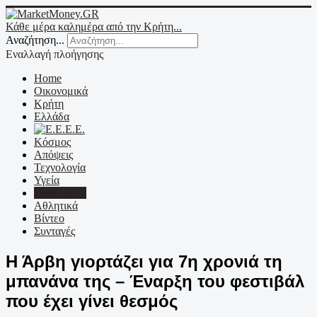
Κάθε μέρα καλημέρα από την Κρήτη...
Αναζήτηση...
Εναλλαγή πλοήγησης
Home
Οικονομικά
Κρήτη
Ελλάδα
Ε.Ε.
Κόσμος
Απόψεις
Τεχνολογία
Υγεία
Πολιτισμός
Αθλητικά
Βίντεο
Συνταγές
Η Άρβη γιορτάζει για 7η χρονιά τη
μπανάνα της – Έναρξη του φεστιβάλ
που έχει γίνει θεσμός