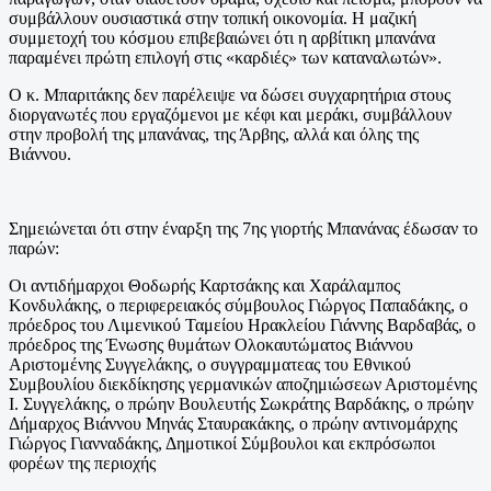
συμβάλλουν ουσιαστικά στην τοπική οικονομία. Η μαζική
συμμετοχή του κόσμου επιβεβαιώνει ότι η αρβίτικη μπανάνα
παραμένει πρώτη επιλογή στις «καρδιές» των καταναλωτών».
Ο κ. Μπαριτάκης δεν παρέλειψε να δώσει συγχαρητήρια στους
διοργανωτές που εργαζόμενοι με κέφι και μεράκι, συμβάλλουν
στην προβολή της μπανάνας, της Άρβης, αλλά και όλης της
Βιάννου.
Σημειώνεται ότι στην έναρξη της 7ης γιορτής Μπανάνας έδωσαν το
παρών:
Οι αντιδήμαρχοι Θοδωρής Καρτσάκης και Χαράλαμπος
Κονδυλάκης, ο περιφερειακός σύμβουλος Γιώργος Παπαδάκης, ο
πρόεδρος του Λιμενικού Ταμείου Ηρακλείου Γιάννης Βαρδαβάς, ο
πρόεδρος της Ένωσης θυμάτων Ολοκαυτώματος Βιάννου
Αριστομένης Συγγελάκης, ο συγγραμματεας του Εθνικού
Συμβουλίου διεκδίκησης γερμανικών αποζημιώσεων Αριστομένης
Ι. Συγγελάκης, ο πρώην Βουλευτής Σωκράτης Βαρδάκης, ο πρώην
Δήμαρχος Βιάννου Μηνάς Σταυρακάκης, ο πρώην αντινομάρχης
Γιώργος Γιανναδάκης, Δημοτικοί Σύμβουλοι και εκπρόσωποι
φορέων της περιοχής