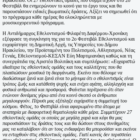
Ηρακλείου. Οι 27 εθελοντικές ομάδες που συμμετέχουν στο 2
ο
Φεστιβάλ θα ενημερώνουν το κοινό για το έργο τους και θα
παρουσιάσουν ειδικές βιωματικές δράσεις. Αξίζει να σημειωθεί ότι
το πρόγραμμα κάθε ημέρας θα ολοκληρώνεται με
μουσικοχορευτικό πρόγραμμα.
Η Αντιδήμαρχος Εθελοντισμού Φιλαρέτη Δαφέρμου-Χρονάκη
εξέφρασε τη συγκίνηση της για το 2
ο
Φεστιβάλ Εθελοντισμού και
ευχαρίστησε τη Δημοτική Αρχή, τις Υπηρεσίες του Δήμου
Ηρακλείου, την Προϊσταμένη του Πολιτισμού, Αθλητισμού, Νέας
Γενιάς, Εθελοντισμού-ΚΕΣΑΝ Εύη Μαρτιμιανάκη καθώς και τη
συνεργάτιδα της Αριστέα Βολιτάκη και συμπλήρωσε:
«Ευχαριστώ
ιδιαίτερα τις εθελοντικές ομάδες και τους καλλιτέχνες που θα
πλαισιώσουν μουσικά τη διοργάνωση. Εκείνο που θέλουμε να
διαδώσουμε ξανά και ξανά είναι το μήνυμα ότι ο εθελοντισμός είναι
τρόπος ζωής και κατάθεση ψυχής και ενέχει αγάπη, αλληλεγγύη και
φυσικά ανθρωπιά και προσφορά. Φαίνεται περίτρανα ότι όταν
ενώνουν δυνάμεις γύρω από ένα κοινό σκοπό οι άνθρωποι
μεγαλουργούν. Πέρυσι μας εξέπληξε ευχάριστα η συμμετοχή του
κόσμου. Φέτος, το Φεστιβάλ είναι αφιερωμένο στα άτομα με
αναπηρία με διαφορετική θεματολογία κάθε μέρα. Συμμετέχουν 27
εθελοντικές ομάδες οι οποίες με μεγάλη χαρά και κέφι θα μας
παρουσιάσουν τις δράσεις τους και θα δώσουν στους συνδημότες
μας να καταλάβουν ότι αν τους ενδιαφέρει θα μπορούσαν και εκείνοι
να ενταχθούν στις εθελοντικές ομάδες. Γιατί κανείς δεν περισσεύει