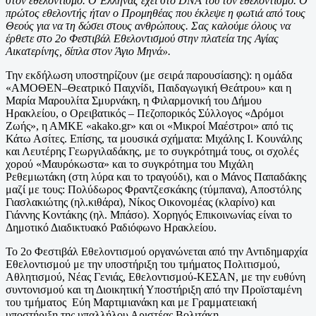
στον εθελοντισμό. Ο Έλληνας έχει στο DNA του τον εθελοντισμό. Ο
πρώτος εθελοντής ήταν ο Προμηθέας που έκλεψε η φωτιά από τους
Θεούς για να τη δώσει στους ανθρώπους. Σας καλούμε όλους να
έρθετε στο 2
ο
Φεστιβάλ Εθελοντισμού στην πλατεία της Αγίας
Αικατερίνης, δίπλα στον Άγιο Μηνά».
Την εκδήλωση υποστηρίζουν (με σειρά παρουσίασης): η ομάδα
«ΑΜΟΘΕΝ–Θεατρικό Παιχνίδι, Παιδαγωγική Θεάτρου» και η
Μαρία Μαρουλίτα Σμυρνάκη, η Φιλαρμονική του Δήμου
Ηρακλείου, o Ορειβατικός – Πεζοπορικός Σύλλογος «Δρόμοι
Ζωής», η ΑΜΚΕ «akako.gr» και οι «Μικροί Μαέστροι» από τις
Κάτω Ασίτες. Επίσης, τα μουσικά σχήματα: Μιχάλης Ι. Κουνάλης
και Λευτέρης Γεωργιλαδάκης, με το συγκρότημά τους, οι σχολές
χορού «Μαυρόκωστα» και το συγκρότημα του Μιχάλη
Ρεθεμιωτάκη (στη λύρα και το τραγούδι), και ο Μάνος Παπαδάκης
μαζί με τους: Πολύδωρος Φραντζεσκάκης (τύμπανα), Αποστόλης
Γιασλακιώτης (ηλ.κιθάρα), Νίκος Οικονομέας (κλαρίνο) και
Γιάννης Κοντάκης (ηλ. Μπάσο). Χορηγός Επικοινωνίας είναι το
Δημοτικό Διαδικτυακό Ραδιόφωνο Ηρακλείου.
Το 2
ο
Φεστιβάλ Εθελοντισμού οργανώνεται από την Αντιδημαρχία
Εθελοντισμού με την υποστήριξη του τμήματος Πολιτισμού,
Αθλητισμού, Νέας Γενιάς, Εθελοντισμού-ΚΕΣΑΝ, με την ευθύνη
συντονισμού και τη Διοικητική Υποστήριξη από την Προϊσταμένη
του τμήματος Εύη Μαρτιμιανάκη και με Γραμματειακή
υποστήριξη της υπαλλήλου Αριστέας Βολιτάκη.