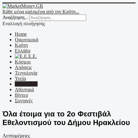
Κάθε μέρα καλημέρα από την Κρήτη...
Αναζήτηση...
Εναλλαγή πλοήγησης
Home
Οικονομικά
Κρήτη
Ελλάδα
Ε.Ε.
Κόσμος
Απόψεις
Τεχνολογία
Υγεία
Πολιτισμός
Αθλητικά
Βίντεο
Συνταγές
Όλα έτοιμα για το 2ο Φεστιβάλ
Εθελοντισμού του Δήμου Ηρακλείου
Λεπτομέρειες