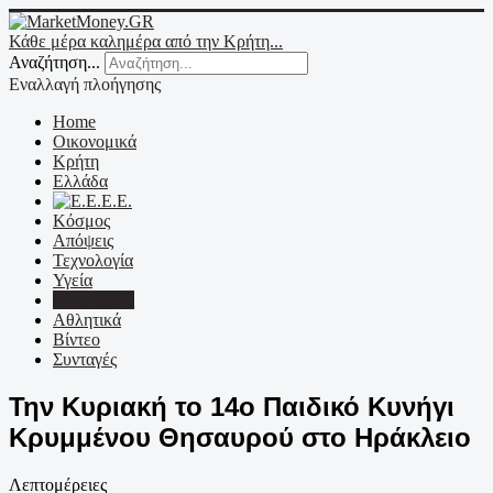
Κάθε μέρα καλημέρα από την Κρήτη...
Αναζήτηση...
Εναλλαγή πλοήγησης
Home
Οικονομικά
Κρήτη
Ελλάδα
Ε.Ε.
Κόσμος
Απόψεις
Τεχνολογία
Υγεία
Πολιτισμός
Αθλητικά
Βίντεο
Συνταγές
Την Κυριακή το 14ο Παιδικό Κυνήγι
Κρυμμένου Θησαυρού στο Ηράκλειο
Λεπτομέρειες