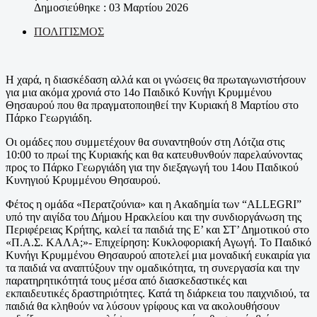
Δημοσιεύθηκε : 03 Μαρτίου 2026
ΠΟΛΙΤΙΣΜΟΣ
Η χαρά, η διασκέδαση αλλά και οι γνώσεις θα πρωταγωνιστήσουν
για μια ακόμα χρονιά στο 14
ο
Παιδικό Κυνήγι Κρυμμένου
Θησαυρού που θα πραγματοποιηθεί την Κυριακή 8 Μαρτίου στο
Πάρκο Γεωργιάδη.
Οι ομάδες που συμμετέχουν θα συναντηθούν στη Λότζια στις
10:00 το πρωί της Κυριακής και θα κατευθυνθούν παρελαύνοντας
προς το Πάρκο Γεωργιάδη για την διεξαγωγή του 14
ου
Παιδικού
Κυνηγιού Κρυμμένου Θησαυρού.
Φέτος η ομάδα «Περατζούνια» και η Ακαδημία των “ALLEGRI”
υπό την αιγίδα του Δήμου Ηρακλείου και την συνδιοργάνωση της
Περιφέρειας Κρήτης, καλεί τα παιδιά της Ε’ και ΣΤ’ Δημοτικού στο
«Π.Α.Σ. ΚΑΛΑ;»- Επιχείρηση: Κυκλοφοριακή Αγωγή. Το Παιδικό
Κυνήγι Κρυμμένου Θησαυρού αποτελεί μια μοναδική ευκαιρία για
τα παιδιά να αναπτύξουν την ομαδικότητα, τη συνεργασία και την
παρατηρητικότητά τους μέσα από διασκεδαστικές και
εκπαιδευτικές δραστηριότητες. Κατά τη διάρκεια του παιχνιδιού, τα
παιδιά θα κληθούν να λύσουν γρίφους και να ακολουθήσουν