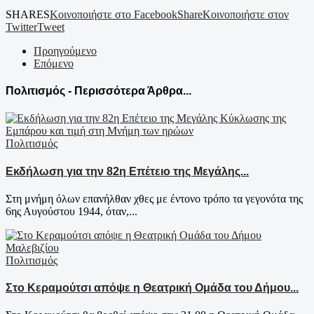
SHARES
Κοινοποιήστε στο Facebook
Share
Κοινοποιήστε στον
Twitter
Tweet
Προηγούμενο
Επόμενο
Πολιτισμός - Περισσότερα Άρθρα...
Πολιτισμός
Εκδήλωση για την 82η Επέτειο της Μεγάλης...
Στη μνήμη όλων επανήλθαν χθες με έντονο τρόπο τα γεγονότα της
6ης Αυγούστου 1944, όταν,...
Πολιτισμός
Στο Κεραμούτσι απόψε η Θεατρική Ομάδα του Δήμου...