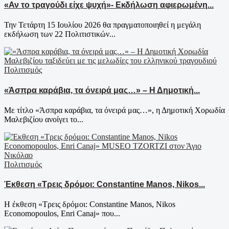
«Αν το τραγούδι είχε ψυχή»- Εκδήλωση αφιερωμένη...
Την Τετάρτη 15 Ιουλίου 2026 θα πραγματοποιηθεί η μεγάλη
εκδήλωση των 22 Πολιτιστικών...
Πολιτισμός
«Άσπρα καράβια, τα όνειρά μας…» – Η Δημοτική...
Με τίτλο «Άσπρα καράβια, τα όνειρά μας…», η Δημοτική Χορωδία
Μαλεβιζίου ανοίγει το...
Πολιτισμός
Έκθεση «Τρεις δρόμοι: Constantine Manos, Nikos...
Η έκθεση «Τρεις δρόμοι: Constantine Manos, Nikos
Economopoulos, Enri Canaj» που...