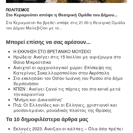
ΠΟΛΙΤΙΣΜΌΣ
ή Ομάδα του Δήμου...
Αναπληρώτρια Διοικήτρια Γενικό Νο
τις 21.00 η Θεατρική Ομάδα
Στις 21.00 απόψε το βράδυ θα ξεκινήσ
Γιώργου Ξυλούρη στο ανοιχτό...
Μπορεί επίσης να σας αρέσουν...
Η ΕΚΚΛΗΣΗ ΣΤΟ ΒΡΕΤΑΝΙΚΟ ΜΟΥΣΕΙΟ
Ηρώδειο: Ανοίγει στις 15 Ιουλίου με αφιέρωμα στο
Θάνο Μικρούτσικο
Ανοιχτοί οι αρχαιολογικοί χώροι: Επίσκεψη της
Κατερίνας Σακελλαροπούλου στην Ακρόπολη
Στο εκκλησάκι του Οσίου Ιωάννη του Ρώσου στο δήμο
Χερσονήσου
ΚΠΙΣΝ : Ανοίγει ξανά τις πόρτες του στο κοινό μετά
την καραντίνα
“Μνήμη και Δικαιοσύνη”
ΠτΔ: Οι Ελληνίδες και οι Έλληνες, χριστιανοί και
μουσουλμάνοι, μοναδικός πλούτος της Θράκης
Τα 10 δημοφιλέστερα άρθρα μας
Εκλογές 2023: Άνοιξαν οι κάλπες – Όλα όσα πρέπει