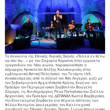
Υγεία
Πολιτισμός
Αθλητικά
Βίντεο
Συνταγές
Τη συναυλία της Εθνικής Λυρικής Σκηνής «Πολλά εν θέλω
να σου πω…» με τον Ζαχαρία Καρούνη στην ερμηνεία
τραγουδιών του 19
ου
αιώνα, παρακολούθησε ο
Δήμαρχος Ηρακλείου Αλέξης Καλοκαιρινός στην
εμβληματική Αστική Πύλη Ιησού, την Τετάρτη 13/5,
συνοδευόμενος από τη σύζυγό του Άση Λυγερού, μαζί με
τον Σεβασμιώτατο Αρχιεπίσκοπο Κρήτης Ευγένιο, τον
Πρόεδρο του Περιφερειακού Συμβουλίου Βαγγέλη
Ζάχαρη, τις Αντιδημάρχους Ρένα Παπαδάκη και Στέλλα
Αρχοντάκη, τον Πρόεδρο της ΔΕΠΑΝΑΛ Κώστα Βαρβεράκη,
την Εντεταλμένη Σύμβουλο για θέματα Ισότητας των
Φύλων Κατερίνα Δουλγεράκη, τον Καλλιτεχνικό
Διευθυντή της Εθνικής Λυρικής Σκηνής Γιώργο Κουμεντάκη