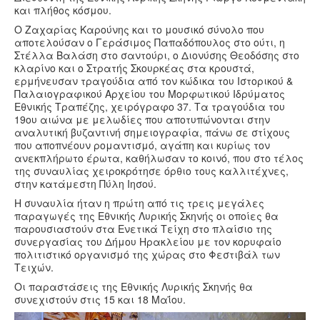
και πλήθος κόσμου.
Ο Ζαχαρίας Καρούνης και το μoυσικό σύνολο που
αποτελούσαν ο Γεράσιμος Παπαδόπουλος στο ούτι, η
Στέλλα Βαλάση στο σαντούρι, ο Διονύσης Θεοδόσης στο
κλαρίνο και ο Στρατής Σκουρκέας στα κρουστά,
ερμήνευσαν τραγούδια από τον κώδικα του Ιστορικού &
Παλαιογραφικού Αρχείου του Μορφωτικού Ιδρύματος
Εθνικής Τραπέζης, χειρόγραφο 37. Τα τραγούδια του
19
ου
αιώνα με μελωδίες που αποτυπώνονται στην
αναλυτική βυζαντινή σημειογραφία, πάνω σε στίχους
που αποπνέουν ρομαντισμό, αγάπη και κυρίως τον
ανεκπλήρωτο έρωτα, καθήλωσαν το κοινό, που στο τέλος
της συναυλίας χειροκρότησε όρθιο τους καλλιτέχνες,
στην κατάμεστη Πύλη Ιησού.
Η συναυλία ήταν η πρώτη από τις τρεις μεγάλες
παραγωγές της Εθνικής Λυρικής Σκηνής οι οποίες θα
παρουσιαστούν στα Ενετικά Τείχη στο πλαίσιο της
συνεργασίας του Δήμου Ηρακλείου με τον κορυφαίο
πολιτιστικό οργανισμό της χώρας στο Φεστιβάλ των
Τειχών.
Οι παραστάσεις της Εθνικής Λυρικής Σκηνής θα
συνεχιστούν στις 15 και 18 Μαΐου.