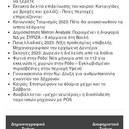
να ξέρετε
Έκτακτο δελτίο επιδείνωσης του καιρού: Καταιγίδες
με βροχές και χαλάζι - Ποιες περιοχές
επηρεάζονται
Κοινωνικός Τουρισμός 2023: Πότε θα ανακοινωθούν τα
αποτελέσματα
Δημοσκόπηση Metron Analysis: Παραμένει η διαφορά
ΝΔ με ΣΥΡΙΖΑ – 8 κόμματα στη Βουλή
Πανελλαδικές 2023: Λήξη προθεσμίας υποβολής
Μηχανογραφικού την ερχόμενη Δευτέρα
Εκλογές 2023: Δωρεάν η διέλευση από τα διόδια
Φωτιά στην Ρόδο: Νέο μήνυμα από το 112 για
εκκενώσεις χωριών στην Ρόδο – Εγκλωβισμένοι
πυροσβέστες στην περιοχή Υψενή
Γυναικοκτονία στην Κω: Δίωξη για ανθρωποκτονία
εναντίον του 32χρονου
Καιρός: Επιστρέφουν τα 40άρια μέχρι και το
Σάββατο
Αναβάλλεται «μέχρι νεωτέρας» η διασύνδεση
ταμειακών μηχανών με POS
Δημοσιογραφικό
Διαφημιστικό
Τμήμα
Τμήμα