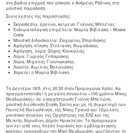
στη βαθιά επιρροή που άσκησε ο Ανδρέας Ρόδινος στη
μουσική παράδοση.
Συντελεστές της παράστασης:
Σκηνοθεσία, έρευνα, κείμενο: Γιάννης Μπλέτας
Ενδυματολογική επιμέλεια: Μαρία Βιβιλάκη – Muses
Crete
Μουσική διδασκαλία: Ζαχαρίας Σπυριδάκης
Αφήγηση, κίνηση: Στυλιανός Θωμαδάκης
Αφήγηση, λύρα: Σήφης Καυκαλάς
Λύρα: Γιώργος Γυπαράκης
Λύρα: Μιχάλης Γιαννακάκης
Λαούτο: Αιμίλιος Βολανάκης
Χορεύει η Μαρία Βιβιλάκη
Τη Δευτέρα 18/5, στις 20:30 στον Προμαχώνα Ιησού, θα
πραγματοποιηθεί η μεγάλη συναυλία «100 χρόνια Μίκης
Θεοδωράκης» σε ενορχήστρωση Γιάννη Μπελώνη,
μουσική διεύθυνση Στάθη Σούλη και με τη συμμετοχή των
Παντελή Θαλασσινού, της Νίκης Γρανά και 10μελούς
μουσικού συνόλου της Ορχήστρας της ΕΛΣ και της
Μεικτής Χορωδίας Δήμου Ηρακλείου. Το πρόγραμμα
αντλεί από τους πλέον λυρικούς και εμβληματικούς
κύκλους τραγουδιών του Μίκη Θεοδωράκη, φωτίζοντας τη