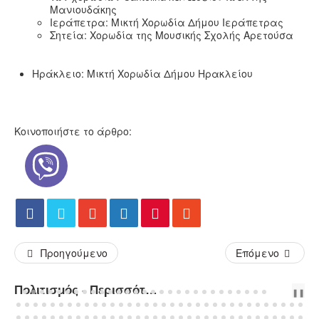
Μανιουδάκης
Ιεράπετρα: Μικτή Χορωδία Δήμου Ιεράπετρας
Σητεία: Χορωδία της Μουσικής Σχολής Αρετούσα
Ηράκλειο: Μικτή Χορωδία Δήμου Ηρακλείου
Κοινοποιήστε το άρθρο:
Προηγούμενο
Επόμενο
Πολιτισμός - Περισσότερα Άρθρα...
PREV
NEXT
❚❚