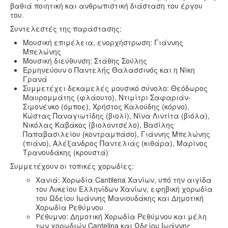
βαθιά ποιητική και ανθρωπιστική διάσταση του έργου
του.
Συντελεστές της παράστασης:
Μουσική επιμέλεια, ενορχήστρωση: Γιάννης
Μπελώνης
Μουσική διεύθυνση: Στάθης Σούλης
Ερμηνεύουν ο Παντελής Θαλασσινός και η Νίκη
Γρανά
Συμμετέχει δεκαμελές μουσικό σύνολο: Θεόδωρος
Μαυρομμάτης (φλάουτο), Ντιμίτρι Σαφαριάν-
Σιμονένκο (όμποε), Χρήστος Καλούδης (κόρνο),
Κώστας Παναγιωτίδης (βιολί), Νίνα Λιντίτα (βιόλα),
Νικόλας Καβάκος (βιολοντσέλο), Βασίλης
Παπαβασιλείου (κοντραμπάσο), Γιάννης Μπελώνης
(πιάνο), Αλέξανδρος Παντελιάς (κιθάρα), Μαρίνος
Τρανουδάκης (κρουστά)
Συμμετέχουν οι τοπικές χορωδίες:
Χανιά: Χορωδία Cantilena Χανίων, υπό την αιγίδα
του Λυκείου Ελληνίδων Χανίων, εφηβική χορωδία
του Ωδείου Ιωάννης Μανιουδάκης και Δημοτική
Χορωδία Ρεθύμνου
Ρέθυμνο: Δημοτική Χορωδία Ρεθύμνου και μέλη
των χορωδιών Cantelina και Ωδείου Ιωάννης