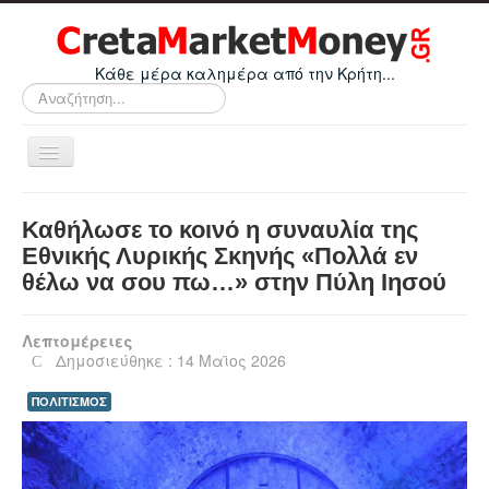
Κάθε μέρα καλημέρα από την Κρήτη...
Αναζήτηση...
Εναλλαγή
πλοήγησης
Home
Καθήλωσε το κοινό η συναυλία της
Οικονομικά
Εθνικής Λυρικής Σκηνής «Πολλά εν
θέλω να σου πω…» στην Πύλη Ιησού
Κρήτη
Ελλάδα
Λεπτομέρειες
Ε.Ε.
Δημοσιεύθηκε : 14 Μαϊος 2026
Κόσμος
ΠΟΛΙΤΙΣΜΟΣ
Απόψεις
Τεχνολογία