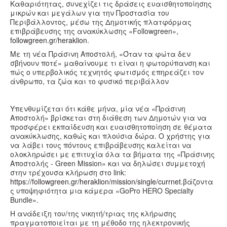
Καθαριότητας, συνεχίζει τις δράσεις ευαισθητοποίησης
Υγεία
μικρών και μεγάλων για την Προστασία του
Περιβάλλοντος, μέσω της Δημοτικής πλατφόρμας
Πολιτισμός
επιβράβευσης της ανακύκλωσης «Followgreen»,
followgreen.gr/heraklion
.
Αθλητικά
Με τη νέα Πράσινη Αποστολή, «Όταν τα φώτα δεν
Βίντεο
σβήνουν ποτέ» μαθαίνουμε τι είναι η φωτορύπανση και
πώς ο υπερβολικός τεχνητός φωτισμός επηρεάζει τον
Συνταγές
άνθρωπο, τα ζώα και το φυσικό περιβάλλον
Υπενθυμίζεται ότι κάθε μήνα, μία νέα «Πράσινη
Αποστολή» βρίσκεται στη διάθεση των Δημοτών για να
προσφέρει εκπαίδευση και ευαισθητοποίηση σε θέματα
ανακύκλωσης, καθώς και πλούσια δώρα.
Ο χρήστης για
να λάβει τους πόντους επιβράβευσης καλείται να
ολοκληρώσει με επιτυχία όλα τα βήματα της «Πράσινης
Αποστολής - Green Mission» και να δηλώσει συμμετοχή
στην τρέχουσα κλήρωση στο link:
https://followgreen.gr/heraklion/mission/single/currnet
.βάζοντα
ς υποψηφιότητα μια κάμερα «GoPro HERO Specialty
Bundle».
Η ανάδειξη του/της νικητή/τριας της κλήρωσης
πραγματοποιείται με τη μέθοδο της ηλεκτρονικής