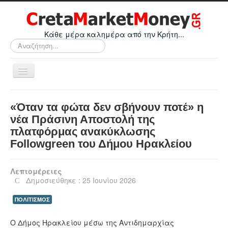
Κάθε μέρα καλημέρα από την Κρήτη...
Αναζήτηση...
Εναλλαγή
πλοήγησης
Home
«Όταν τα φώτα δεν σβήνουν ποτέ» η
Οικονομικά
νέα Πράσινη Αποστολή της
πλατφόρμας ανακύκλωσης
Κρήτη
Followgreen του Δήμου Ηρακλείου
Ελλάδα
Ε.Ε.
Λεπτομέρειες
Δημοσιεύθηκε : 25 Ιουνίου 2026
Κόσμος
ΠΟΛΙΤΙΣΜΟΣ
Απόψεις
Τεχνολογία
Ο Δήμος Ηρακλείου μέσω της Αντιδημαρχίας