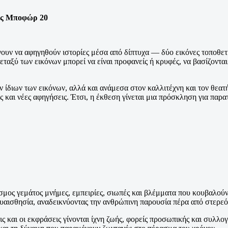
ός Μποφώρ 20
ν να αφηγηθούν ιστορίες μέσα από δίπτυχα — δύο εικόνες τοποθετημ
ταξύ των εικόνων μπορεί να είναι προφανείς ή κρυφές, να βασίζονται
ν ίδιων των εικόνων, αλλά και ανάμεσα στον καλλιτέχνη και τον θεατ
 και νέες αφηγήσεις. Έτσι, η έκθεση γίνεται μια πρόσκληση για πα
 κόσμος γεμάτος μνήμες, εμπειρίες, σιωπές και βλέμματα που κουβαλού
υαισθησία, αναδεικνύοντας την ανθρώπινη παρουσία πέρα από στερε
εις και οι εκφράσεις γίνονται ίχνη ζωής, φορείς προσωπικής και συλλ