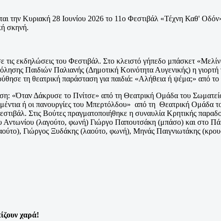
ται την Κυριακή 28 Ιουνίου 2026
το
11ο Φεστιβάλ «Τέχνη Καθ' Οδόν
κή σκηνή.
ε τις εκδηλώσεις του Φεστιβάλ. Στο κλειστό γήπεδο μπάσκετ «Μελ
όλησης Παιδιών Παλιανής (Δημοτική Κοινότητα Αυγενικής) η γιορτή 
ολούθησε τη θεατρική παράσταση για παιδιά: «Αλήθεια ή ψέμα;» α
ση: «Όταν Δάκρυσε το Πνίτσε» από τη Θεατρική Ομάδα του Σωματεί
έντια ή οι πανουργίες του Μπερτόλδου» από τη Θεατρική Ομάδα το
ο Φεστιβάλ. Στις Βούτες πραγματοποιήθηκε η συναυλία Κρητικής παρ
 Αντωνίου (λαγούτο, φωνή) Γιώργο Παπουτσάκη (μπάσο) και στο Πάρ
ούτο), Γιώργος Ξυδάκης (λαούτο, φωνή), Μηνάς Παιγνιωτάκης (κρου
πίζουν χαρά!