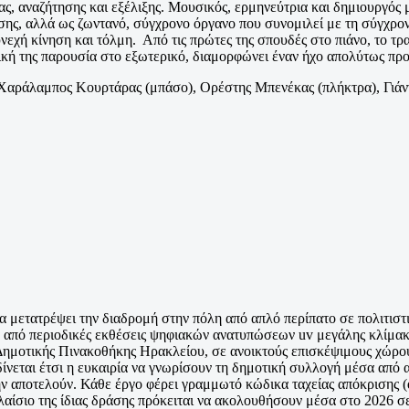
ς, αναζήτησης και εξέλιξης. Μουσικός, ερμηνεύτρια και δημιουργός μ
ης, αλλά ως ζωντανό, σύγχρονο όργανο που συνομιλεί με τη σύγχρονη 
νεχή κίνηση και τόλμη. Από τις πρώτες της σπουδές στο πιάνο, το τρα
ική της παρουσία στο εξωτερικό, διαμορφώνει έναν ήχο απολύτως πρ
Χαράλαμπος Κουρτάρας (μπάσο), Ορέστης Μπενέκας (πλήκτρα), Γιάν
υ
να μετατρέψει την διαδρομή στην πόλη από απλό περίπατο σε πολιτιστι
α από περιοδικές εκθέσεις ψηφιακών ανατυπώσεων uv μεγάλης κλίμα
μοτικής Πινακοθήκης Ηρακλείου, σε ανοικτούς επισκέψιμους χώρους
δίνεται έτσι η ευκαιρία να γνωρίσουν τη δημοτική συλλογή μέσα από 
ν αποτελούν. Κάθε έργο φέρει γραμμωτό κώδικα ταχείας απόκρισης (
αίσιο της ίδιας δράσης πρόκειται να ακολουθήσουν μέσα στο 2026 σε