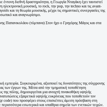
ε έντονη διεθνή δραστηριότητα, η Γεωργία Νταγάκη έχει ταυτιστεί
ηλεκτρονική μουσική, το rock, την pop, την techno και τις avant-
γούδι και τη θεωρία μουσικής, μέχρι τις σημαντικές συνεργασίες της
οσωπικό και αναγνωρίσιμο.
νης Παπανικολάου (τύμπανα) Στον ήχο ο Γρηγόρης Μάγος και στα
κή εμπειρία. Συγκεκριμένα, αξιοποιεί τις δυνατότητες της σύγχρονης
κας των έργων της. Μέσα από την τμηματική τοποθέτηση
 της πόλης, δημιουργείται μια ανοιχτή πινακοθήκη υψηλής
ανατυπώσεις εξαιρετικά υψηλής ευκρίνειας που τοποθετούν τον
qr code) που προσφέρει στους επισκέπτες άμεση πρόσβαση στη
 περισσότερα εσωτερικά και υπαίθρια σημεία των ενετικών τειχών.