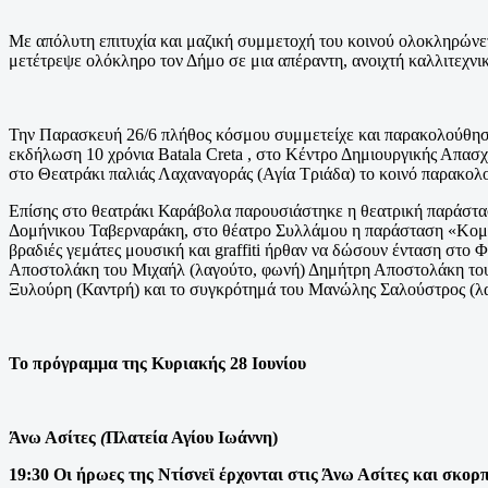
Με απόλυτη επιτυχία και μαζική συμμετοχή του κοινού ολοκληρώνε
μετέτρεψε ολόκληρο τον Δήμο σε μια απέραντη, ανοιχτή καλλιτεχνι
Την Παρασκευή 26/6 πλήθος κόσμου συμμετείχε και παρακολούθησ
εκδήλωση 10 χρόνια Batala Creta , στο Κέντρο Δημιουργικής Απασχ
στο Θεατράκι παλιάς Λαχαναγοράς (Αγία Τριάδα) το κοινό παρακ
Επίσης στο θεατράκι Καράβολα παρουσιάστηκε η θεατρική παράστα
Δομήνικου Ταβερναράκη, στο θέατρο Συλλάμου η παράσταση «Κομμ
βραδιές γεμάτες μουσική και graffiti ήρθαν να δώσουν ένταση στ
Αποστολάκη του Μιχαήλ (λαγούτο, φωνή) Δημήτρη Αποστολάκη του
Ξυλούρη (Καντρή) και το συγκρότημά του Μανώλης Σαλούστρος (λα
Το πρόγραμμα της Κυριακής 28 Ιουνίου
Άνω Ασίτες
(
Πλατεία Αγίου Ιωάννη)
19:30 Οι ήρωες της Ντίσνεϊ έρχονται στις Άνω Ασίτες και σκορ