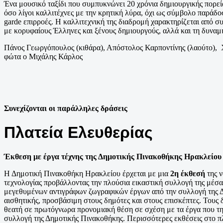
Ένα μουσικό ταξίδι που συμπυκνώνει 20 χρόνια δημιουργικής πορεία
όσο λίγοι καλλιτέχνες με την κρητική λύρα, όχι ως σύμβολο παράδοσ
garde επιρροές. Η καλλιτεχνική της διαδρομή χαρακτηρίζεται από συ
με κορυφαίους Έλληνες και ξένους δημιουργούς, αλλά και τη δυναμ
Πάνος Γεωργόπουλος (κιθάρα), Απόστολος Καρποντίνης (λαούτο), 
φώτα ο Μιχάλης Κάρλος
Συνεχίζονται οι παράλληλες δράσεις
Πλατεία Ελευθερίας
Έκθεση με έργα τέχνης της Δημοτικής Πινακοθήκης Ηρακλείο
Η Δημοτική Πινακοθήκη Ηρακλείου έρχεται με μια
2
η
έκθεσή
της 
τεχνολογίας προβάλλοντας την πλούσια εικαστική συλλογή της μέσ
μεγεθυμένων αντιγράφων ζωγραφικών έργων από την συλλογή της Δη
αισθητικής, προσβάσιμη στους δημότες και στους επισκέπτες. Τους 
θεατή σε πρωτόγνωρα προνομιακή θέση σε σχέση με τα έργα που τη
συλλογή της Δημοτικής Πινακοθήκης. Περισσότερες εκθέσεις στο πλ