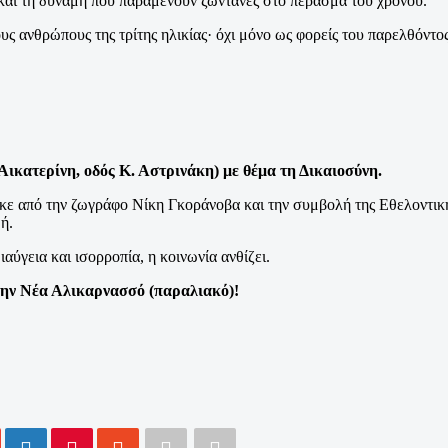
α και τη δύναμη που παραμένουν ζωντανές στο πέρασμα του χρόνου.
ς ανθρώπους της τρίτης ηλικίας· όχι μόνο ως φορείς του παρελθόντος
 Αικατερίνη, οδός Κ. Αστρινάκη) με θέμα τη Δικαιοσύνη.
ηκε από την ζωγράφο Νίκη Γκοράνοβα και την συμβολή της Εθελοντικ
δή.
ιαύγεια και ισορροπία, η κοινωνία ανθίζει.
την
Νέα Αλικαρνασσό (παραλιακό)!