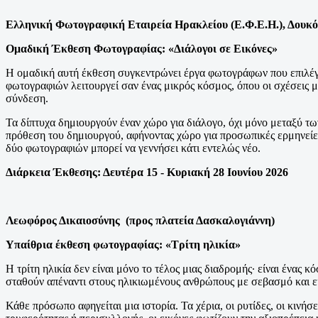
Ελληνική Φωτογραφική Εταιρεία Ηρακλείου (Ε.Φ.Ε.Η.),
Δουκ
Ομαδική Έκθεση Φωτογραφίας: «Διάλογοι σε Εικόνες»
Η ομαδική αυτή έκθεση συγκεντρώνει έργα φωτογράφων που επιλέγου
φωτογραφιών λειτουργεί σαν ένας μικρός κόσμος, όπου οι σχέσεις με
σύνδεση.
Τα δίπτυχα δημιουργούν έναν χώρο για διάλογο, όχι μόνο μεταξύ τω
πρόθεση του δημιουργού, αφήνοντας χώρο για προσωπικές ερμηνείες
δύο φωτογραφιών μπορεί να γεννήσει κάτι εντελώς νέο.
Διάρκεια Έκθεσης:
Δευτέρα 15 - Κυριακή 28 Ιουνίου 2026
Λεωφόρος Δικαιοσύνης (προς πλατεία Δασκαλογιάννη)
Υπαίθρια έκθεση φωτογραφίας: «Τρίτη ηλικία»
Η τρίτη ηλικία δεν είναι μόνο το τέλος μιας διαδρομής· είναι ένας
σταθούν απέναντι στους ηλικιωμένους ανθρώπους με σεβασμό και ε
Κάθε πρόσωπο αφηγείται μια ιστορία. Τα χέρια, οι ρυτίδες, οι κινήσ