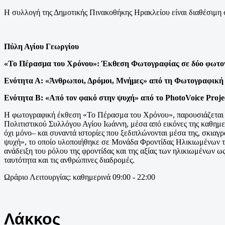
Η συλλογή της Δημοτικής Πινακοθήκης Ηρακλείου είναι διαθέσιμη 
Πύλη Αγίου Γεωργίου
«Το Πέρασμα του Χρόνου»: Έκθεση Φωτογραφίας σε δύο φωτο
Ενότητα Α: «Άνθρωποι, Δρόμοι, Μνήμες» από τη Φωτογραφική
Ενότητα Β: «Από τον φακό στην ψυχή» από το PhotoVoice Proj
Η φωτογραφική έκθεση «Το Πέρασμα του Χρόνου», παρουσιάζεται σ
Πολιτιστικού Συλλόγου Αγίου Ιωάννη, μέσα από εικόνες της καθημε
όχι μόνο– και συναντά ιστορίες που ξεδιπλώνονται μέσα της, σκιαγ
ψυχή», το οποίο υλοποιήθηκε σε Μονάδα Φροντίδας Ηλικιωμένων τ
ανάδειξη του ρόλου της φροντίδας και της αξίας των ηλικιωμένων ω
ταυτότητα και τις ανθρώπινες διαδρομές.
Ωράριο Λειτουργίας: καθημερινά 09:00 - 22:00
Λάκκος