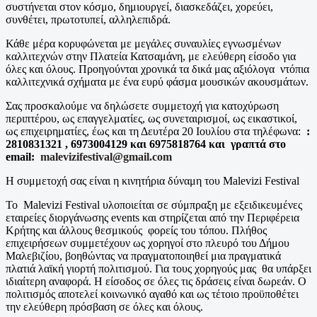
συστήνεται στον κόσμο, δημιουργεί, διασκεδάζει, χορεύει,
συνθέτει, πρωτοτυπεί, αλληλεπιδρά.
Κάθε μέρα κορυφώνεται με μεγάλες συναυλίες εγνωσμένων
καλλιτεχνών στην Πλατεία Κατσαμάνη, με ελεύθερη είσοδο για
όλες και όλους. Προηγούνται χρονικά τα δικά μας αξιόλογα ντόπια
καλλιτεχνικά σχήματα με ένα ευρύ φάσμα μουσικών ακουσμάτων.
Σας προσκαλούμε να δηλώσετε συμμετοχή για κατοχύρωση
περιπτέρου, ως επαγγελματίες, ως συνεταιρισμοί, ως εικαστικοί,
ως επιχειρηματίες, έως και τη Δευτέρα 20 Ιουλίου στα τηλέφωνα:
:
2810831321 , 6973004129 και 6975818764 και γραπτά στο
email:
malevizifestival@gmail.com
Η συμμετοχή σας είναι η κινητήρια δύναμη του Malevizi Festival
Το Malevizi Festival υλοποιείται σε σύμπραξη με εξειδικευμένες
εταιρείες διοργάνωσης events και στηρίζεται από την Περιφέρεια
Κρήτης και άλλους θεσμικούς φορείς του τόπου. Πλήθος
επιχειρήσεων συμμετέχουν ως χορηγοί στο πλευρό του Δήμου
Μαλεβιζίου, βοηθώντας να πραγματοποιηθεί μια πραγματικά
πλατιά λαϊκή γιορτή πολιτισμού. Για τους χορηγούς μας θα υπάρξει
ιδιαίτερη αναφορά. Η είσοδος σε όλες τις δράσεις είναι δωρεάν. Ο
πολιτισμός αποτελεί κοινωνικό αγαθό και ως τέτοιο προϋποθέτει
την ελεύθερη πρόσβαση σε όλες και όλους.