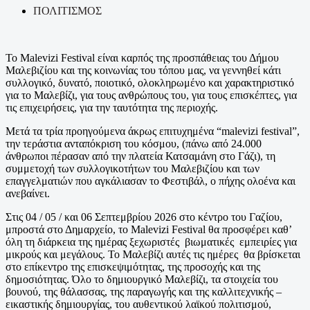
ΠΟΛΙΤΙΣΜΟΣ
Το Malevizi Festival είναι καρπός της προσπάθειας του Δήμου
Μαλεβιζίου και της κοινωνίας του τόπου μας, να γεννηθεί κάτι
συλλογικό, δυνατό, ποιοτικό, ολοκληρωμένο και χαρακτηριστικό
για το Μαλεβίζι, για τους ανθρώπους του, για τους επισκέπτες, για
τις επιχειρήσεις, για την ταυτότητα της περιοχής.
Μετά τα τρία προηγούμενα άκρως επιτυχημένα “malevizi festival”,
την τεράστια ανταπόκριση του κόσμου, (πάνω από 24.000
άνθρωποι πέρασαν από την πλατεία Κατσαμάνη στο Γάζι), τη
συμμετοχή των συλλογικοτήτων του Μαλεβιζίου και των
επαγγελματιών που αγκάλιασαν το Φεστιβάλ, ο πήχης ολοένα και
ανεβαίνει.
Στις 04 / 05 / και 06 Σεπτεμβρίου 2026 στο κέντρο του Γαζίου,
μπροστά στο Δημαρχείο, το Malevizi Festival θα προσφέρει καθ’
όλη τη διάρκεια της ημέρας ξεχωριστές βιωματικές εμπειρίες για
μικρούς και μεγάλους. Το Μαλεβίζι αυτές τις ημέρες θα βρίσκεται
στο επίκεντρο της επισκεψιμότητας, της προσοχής και της
δημοσιότητας. Όλο το δημιουργικό Μαλεβίζι, τα στοιχεία του
βουνού, της θάλασσας, της παραγωγής και της καλλιτεχνικής –
εικαστικής δημιουργίας, του αυθεντικού λαϊκού πολιτισμού,