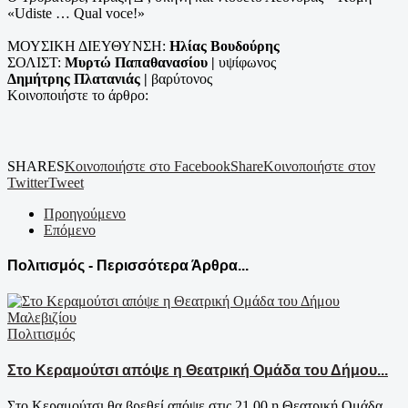
«Udiste … Qual voce!»
ΜΟΥΣΙΚΗ ΔΙΕΥΘΥΝΣΗ:
Ηλίας Βουδούρης
ΣΟΛΙΣΤ:
Μυρτώ Παπαθανασίου |
υψίφωνος
Δημήτρης Πλατανιάς |
βαρύτονος
Κοινοποιήστε το άρθρο:
SHARES
Κοινοποιήστε στο Facebook
Share
Κοινοποιήστε στον
Twitter
Tweet
Προηγούμενο
Επόμενο
Πολιτισμός - Περισσότερα Άρθρα...
Πολιτισμός
Στο Κεραμούτσι απόψε η Θεατρική Ομάδα του Δήμου...
Στο Κεραμούτσι θα βρεθεί απόψε στις 21.00 η Θεατρική Ομάδα