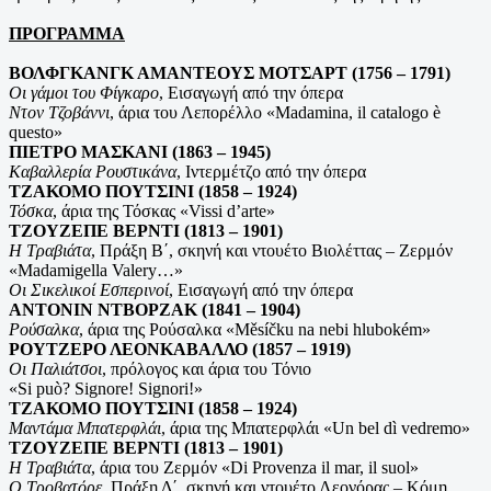
ΠΡΟΓΡΑΜΜΑ
ΒΟΛΦΓΚΑΝΓΚ ΑΜΑΝΤΕΟΥΣ ΜΟΤΣΑΡΤ (1756 – 1791)
Οι γάμοι του Φίγκαρο
, Εισαγωγή από την όπερα
Ντον Τζοβάννι
, άρια του Λεπορέλλο «Madamina, il catalogo è
questo»
ΠΙΕΤΡΟ ΜΑΣΚΑΝΙ (1863 – 1945)
Καβαλλερία Ρουστικάνα
, Ιντερμέτζο από την όπερα
ΤΖΑΚΟΜΟ ΠΟΥΤΣΙΝΙ (1858 – 1924)
Τόσκα
, άρια της Τόσκας «Vissi d’arte»
ΤΖΟΥΖΕΠΕ ΒΕΡΝΤΙ (1813 – 1901)
Η Τραβιάτα
, Πράξη Β΄, σκηνή και ντουέτο Βιολέττας – Ζερμόν
«Madamigella Valery…»
Οι Σικελικοί Εσπερινοί
, Εισαγωγή από την όπερα
ΑΝΤΟΝΙΝ ΝΤΒΟΡΖΑΚ (1841 – 1904)
Ρούσαλκα
, άρια της Ρούσαλκα «Měsíčku na nebi hlubokém»
ΡΟΥΤΖΕΡΟ ΛΕΟΝΚΑΒΑΛΛΟ (1857 – 1919)
Οι Παλιάτσοι
, πρόλογος και άρια του Τόνιο
«Si può? Signore! Signori!»
ΤΖΑΚΟΜΟ ΠΟΥΤΣΙΝΙ (1858 – 1924)
Μαντάμα Μπατερφλάι
, άρια της Μπατερφλάι «Un bel dì vedremo»
ΤΖΟΥΖΕΠΕ ΒΕΡΝΤΙ (1813 – 1901)
Η Τραβιάτα
, άρια του Ζερμόν «Di Provenza il mar, il suol»
Ο Τροβατόρε
, Πράξη Δ΄, σκηνή και ντουέτο Λεονόρας – Κόμη