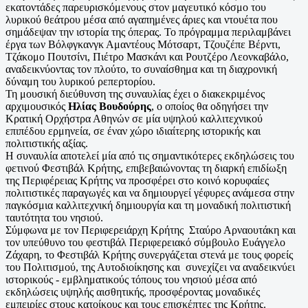
εκατοντάδες παρευρισκόμενους στον μαγευτικό κόσμο του
λυρικού θεάτρου μέσα από αγαπημένες άριες και ντουέτα που
σημάδεψαν την ιστορία της όπερας. Το πρόγραμμα περιλαμβάνει
έργα των Βόλφγκανγκ Αμαντέους Μότσαρτ, Τζουζέπε Βέρντι,
Τζάκομο Πουτσίνι, Πιέτρο Μασκάνι και Ρουτζέρο Λεονκαβάλο,
αναδεικνύοντας τον πλούτο, το συναίσθημα και τη διαχρονική
δύναμη του λυρικού ρεπερτορίου.
Τη μουσική διεύθυνση της συναυλίας έχει ο διακεκριμένος
αρχιμουσικός
Ηλίας Βουδούρης
, ο οποίος θα οδηγήσει την
Κρατική Ορχήστρα Αθηνών σε μία υψηλού καλλιτεχνικού
επιπέδου ερμηνεία, σε έναν χώρο ιδιαίτερης ιστορικής και
πολιτιστικής αξίας.
Η συναυλία αποτελεί μία από τις σημαντικότερες εκδηλώσεις του
φετινού Φεστιβάλ Κρήτης, επιβεβαιώνοντας τη διαρκή επιδίωξη
της Περιφέρειας Κρήτης να προσφέρει στο κοινό κορυφαίες
πολιτιστικές παραγωγές και να δημιουργεί γέφυρες ανάμεσα στην
παγκόσμια καλλιτεχνική δημιουργία και τη μοναδική πολιτιστική
ταυτότητα του νησιού.
Σύμφωνα με τον Περιφερειάρχη Κρήτης Σταύρο Αρναουτάκη και
τον υπεύθυνο του φεστιβάλ Περιφερειακό σύμβουλο Ευάγγελο
Ζάχαρη, το Φεστιβάλ Κρήτης συνεργάζεται στενά με τους φορείς
του Πολιτισμού, της Αυτοδιοίκησης και συνεχίζει να αναδεικνύει
ιστορικούς - εμβληματικούς τόπους του νησιού μέσα από
εκδηλώσεις υψηλής αισθητικής, προσφέροντας μοναδικές
εμπειρίες στους κατοίκους και τους επισκέπτες της Κρήτης.