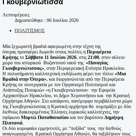
Γκουβερνιώτισσα
Λεπτομέρειες
Δημοσιεύθηκε : 06 Ιουλίου 2026
ΠΟΛΙΤΙΣΜΟΣ
Μία ξεχωριστή βραδιά αφιερωμένη στην τέχνη της
όπερας προσφέρει δωρεάν στους πολίτες η
Περιφέρεια
Κρήτης
το
Σάββατο 11 Ιουλίου 2026
, στις
21:00
, στον αύλειο
χώρο του ιστορικού Βυζαντινού ναού της
«Παναγίας
Γκουβερνιώτισσας»
, στην Περιφερειακή Ενότητα Ηρακλείου.
Η πολυσήμαντη καλλιτεχνική εκδήλωση φέρει τον τίτλο
:
«Μια
Βραδιά στην Όπερα»
, και διοργανώνεται από την Περιφέρεια
Κρήτης σε συνεργασία με τον Οργανισμό Πολιτισμού και
Ανάπτυξης Ποταμιών «η Γκουβερνιώτισσα» την Εφορεία
Αρχαιοτήτων Ηρακλείου, το Δήμο Χερσονήσου και την Κρατική
Ορχήστρα Αθηνών. Στο κατάφυτο, πανέμορφο περιβάλλοντα χώρο
της Γκουβερνιώτισσας η Κρατική ορχήστρα θα συμπράξει με δύο
διεθνώς διακεκριμένους Έλληνες λυρικούς καλλιτέχνες, την
υψίφωνο
Μυρτώ Παπαθανασίου
και τον βαρύτονο
Δημήτρη
Πλατανιά
.
Οι δύο κορυφαίοι ερμηνευτές, με "πυξίδα" τους την διεθνώς
αναγνωρισμένη Κρατική Ορχήστρα Αθηνών, θα ταξιδέψουν τους