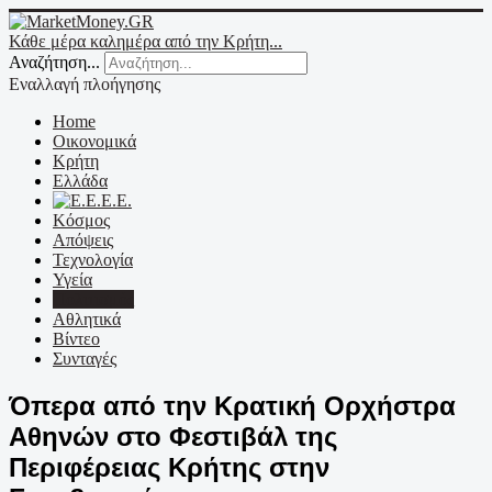
Κάθε μέρα καλημέρα από την Κρήτη...
Αναζήτηση...
Εναλλαγή πλοήγησης
Home
Οικονομικά
Κρήτη
Ελλάδα
Ε.Ε.
Κόσμος
Απόψεις
Τεχνολογία
Υγεία
Πολιτισμός
Αθλητικά
Βίντεο
Συνταγές
Όπερα από την Κρατική Ορχήστρα
Αθηνών στο Φεστιβάλ της
Περιφέρειας Κρήτης στην