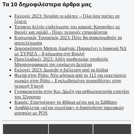
Τα 10 δημοφιλέστερα άρθρα μας
Εκλογές 2023: Άνοιξαν οι κάλπες – Όλα όσα πρέπει να
ξέρετε
Έκτακτο δελτίο επιδείνωσης του καιρού: Καταιγίδες με
βροχές και χαλάζι - Ποιες περιοχές επηρεάζονται
Κοινωνικός Τουρισμός 2023: Πότε θα ανακοινωθούν τα
αποτελέσματα
Δημοσκόπηση Metron Analysis: Παραμένει η διαφορά ΝΔ
με ΣΥΡΙΖΑ – 8 κόμματα στη Βουλή
Πανελλαδικές 2023: Λήξη προθεσμίας υποβολής
Μηχανογραφικού την ερχόμενη Δευτέρα
Εκλογές 2023: Δωρεάν η διέλευση από τα διόδια
Φωτιά στην Ρόδο: Νέο μήνυμα από το 112 για εκκενώσεις
χωριών στην Ρόδο – Εγκλωβισμένοι πυροσβέστες στην
περιοχή Υψενή
Γυναικοκτονία στην Κω: Δίωξη για ανθρωποκτονία εναντίον
του 32χρονου
Καιρός: Επιστρέφουν τα 40άρια μέχρι και το Σάββατο
Αναβάλλεται «μέχρι νεωτέρας» η διασύνδεση ταμειακών
μηχανών με POS