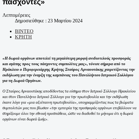
πάσχοντες»
Λεπτομέρειες
Δημοσιεύθηκε : 23 Μαρτίου 2024
ΒΙΝΤΕΟ
ΚΡΗΤΗ
«Η δωρεά οργάνων αποτελεί τη μεγαλύτερη μορφή ανιδιοτελούς προσφοράς
και αγάπης προς τους πάσχοντες συμπολίτες μας», τόνισε σήμερα από το
Ηράκλειο ο Περιφερειάρχης Κρήτης Σταύρος Αρναουτάκης χαιρετίζοντας την
εκδήλωση για την έναρξη της καμπάνιας του Πανελλήνιου Ιατρικού Συλλόγου
για τη Δωρεά Οργάνων.
Ο Σταύρος Αρναουτάκης αποδίδοντας τα εύσημα στον Ιατρικό Σύλλογο Ηρακλείου
και στον Πανελλήνιο Ιατρικό Σύλλογο για την πρωτοβουλία και την εκδήλωση
έκανε λόγο για «μια αξιέπαινη πρωτοβουλία», υπογραμμίζοντας πως τα βιώματα
συμπολιτών μας που βίωσαν «την εμπειρία της προσφοράς οργάνων επιβάλλουν να
στηρίξουμε όλοι την εθνική προσπάθεια, ώστε να διαδοθεί το μήνυμα ότι η δωρεά
οργάνων είναι δωρεά ζωής».