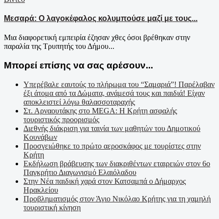
Μεσαρά: Ο λαγοκέφαλος κολυμπούσε μαζί με τους...
Μια διαφορετική εμπειρία έζησαν χθες όσοι βρέθηκαν στην
παραλία της Τρυπητής του Δήμου...
Μπορεί επίσης να σας αρέσουν...
Υπερέβαλε εαυτούς το πλήρωμα του “Σαμαριά”! Παρέλαβαν
έξι άτομα από τα Δώματα, ανάμεσά τους και παιδιά! Είχαν
αποκλειστεί λόγω θαλασσοταραχής
Στ. Αρναουτάκης στο MEGA: Η Κρήτη ασφαλής
τουριστικός προορισμός
Διεθνής διάκριση για ταινία των μαθητών του Δημοτικού
Κουνάβων
Προσγειώθηκε το πρώτο αεροσκάφος με τουρίστες στην
Κρήτη
Εκδήλωση βράβευσης των διακριθέντων εταιρειών στον 6ο
Παγκρήτιο Διαγωνισμό Ελαιόλαδου
Στην Νέα παιδική χαρά στον Κατσαμπά ο Δήμαρχος
Ηρακλείου
Προβληματισμός στον Άγιο Νικόλαο Κρήτης για τη χαμηλή
τουριστική κίνηση