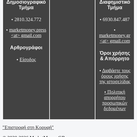
Δημοσιογραφικό
Διαφημιστικό
Τμήμα
Τμήμα
• 2810.324.772
• 6930.847.487
•
marketmoney.press
•
<at> gmail.com
marketmoney.gr
<at> gmail.com
Αρθρογράφοι
Όροι χρήσης
& Απόρρητο
•
Είσοδος
•
Διαβάστε τους
όρους χρήσης
της ιστοσελίδας
•
Πολιτική
απορρήτου
προσωπικών
δεδομένων
"Επιστροφή στη Κορυφή"