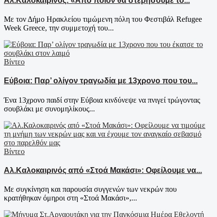
Αλ.Καλοκαιρινός: «Από ποιον θα στερήσουμε το...
Με τον Δήμο Ηρακλείου τιμώμενη πόλη του Φεστιβάλ Refugee
Week Greece, την συμμετοχή του...
Βίντεο
Εύβοια: Παρ’ ολίγον τραγωδία με 13χρονο που του...
Ένα 13χρονο παιδί στην Εύβοια κινδύνεψε να πνιγεί τρώγοντας
σουβλάκι με συνομηλίκους...
Βίντεο
Αλ.Καλοκαιρινός από «Στοά Μακάσι»: Οφείλουμε να...
Με συγκίνηση και παρουσία συγγενών των νεκρών που
κρατήθηκαν όμηροι στη «Στοά Μακάσι»,...