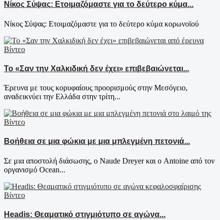
Νίκος Σύψας: Ετοιμαζόμαστε για το δεύτερο κύμα...
Νίκος Σύψας: Ετοιμαζόμαστε για το δεύτερο κύμα κορωνοϊού
Βίντεο
Το «Σαν την Χαλκιδική δεν έχει» επιβεβαιώνεται...
Έρευνα με τους κορυφαίους προορισμούς στην Μεσόγειο,
αναδεικνύει την Ελλάδα στην τρίτη...
Βίντεο
Βοήθεια σε μια φώκια με μια μπλεγμένη πετονιά...
Σε μια αποστολή διάσωσης, ο Naude Dreyer και ο Antoine από τον
οργανισμό Ocean...
Βίντεο
Headis: Θεαματικό στιγμιότυπο σε αγώνα...