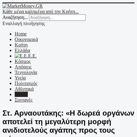
Κάθε μέρα καλημέρα από την Κρήτη...
Αναζήτηση...
Εναλλαγή πλοήγησης
Home
Οικονομικά
Κρήτη
Ελλάδα
Ε.Ε.
Κόσμος
Απόψεις
Τεχνολογία
Υγεία
Πολιτισμός
Αθλητικά
Βίντεο
Συνταγές
Στ. Αρναουτάκης: «Η δωρεά οργάνων
αποτελεί τη μεγαλύτερη μορφή
ανιδιοτελούς αγάπης προς τους