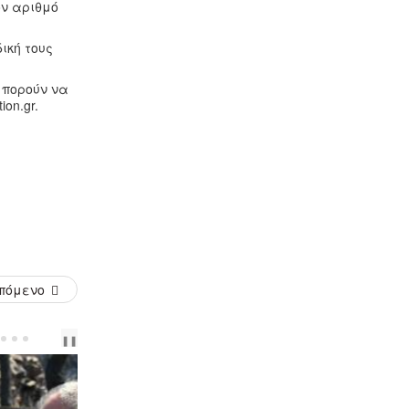
ον αριθμό
ική τους
μπορούν να
on.gr.
πόμενο
PREV
NEXT
❚❚