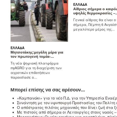
ΕΛΛΆΔΑ
Αίθριος σήμερα ο καιρό
υψηλές θερμοκρασίες –..
Γενικά αίθριος θα είναι ο
σήμερα, Πέμπτη 6 Αυγούστ
μεγαλύτερο μέρος της...
ΕΛΛΆΔΑ
ς
Μητσοτάκης:μεγάλη μέρα για
τον πρωτογενή τομέα-...
Τη νέα ψηφιακή πλατφόρμα
ό
myAGRO για τη διαχείριση των
..
αγροτικών επιδοτήσεων
παρουσίασε ο...
Μπορεί επίσης να σας αρέσουν...
«Καμπανάκι» για το νέο Π.Δ. για την Υπηρεσία Εναέρ
Συνάντηση με τον υφυπουργό Προστασίας του Πολίτη
Ο απόστρατος πιλότος μηχανικός που δίνει ζωή στα
Με πιστούς από σήμερα οι Λειτουργίες στους ναούς – 
Μετακινήσεις: Οι νέοι κανόνες για αεροπλάνα, πλοί