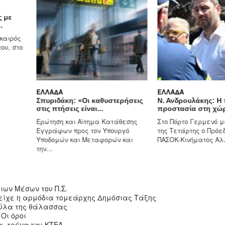
ς με
.
 καιρός
ου, στο
ΕΛΛΆΔΑ
ΕΛΛΆΔΑ
Σπυριδάκη: «Οι καθυστερήσεις
Ν. Ανδρουλάκης: Η 
στις πτήσεις είναι...
προστασία στη χώρ
Ερώτηση και Αίτημα Κατάθεσης
Στο Πόρτο Γερμενό μ
Εγγράφων προς τον Υπουργό
της Τετάρτης ο Πρόε
Υποδομών και Μεταφορών και
ΠΑΣΟΚ-Κινήματος Αλλ
την...
ιων Μέσων του Π.Σ.
 είχε η αρμόδια τομεάρχης Δημόσιας Τάξης
 ξύλα της θάλασσας
Oι όροι
α, τρένα και ΚΤΕΛ