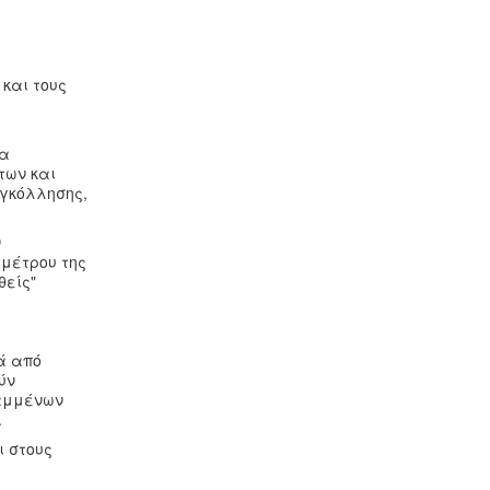
και τους
να
των και
υγκόλλησης,
ν
 μέτρου της
θείς"
ά από
ύν
ναμμένων
.
ι στους