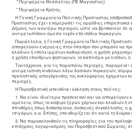
* Περιφέρεια Θεσσαλίας (ΠΕ Μαγνησίας)
* Περιφέρεια Κρήτης.
Η Γενική Γραμματεία Πολιτικής Προστασίας (civilprotecti
Προστασίας έχει ενημερώσει τις αρμόδιες υπηρεσιακά ε
Δήμους των ανωτέρω περιοχών, ώστε να βρίσκονται σε α
αντιμετωπίσουν άμεσα τυχόν επεισόδια πυρκαγιών.
Παράλληλα, η Γενική Γραμματεία Πολιτικής Προστασίας 
αποφεύγουν ενέργειες στην ύπαιθρο που μπορούν να πρ
κλαδιών ή υπολειμμάτων καθαρισμού, η χρήση μηχανημά
η χρήση υπαίθριων ψησταριών, το κάπνισμα μελισσών, η
Ταυτόχρονα, για τις παραπάνω περιοχές, παραμένει σ
αντιμετώπιση κινδύνων λόγω δασικών πυρκαγιών, σύμφω
προληπτικής απαγόρευσης της κυκλοφορίας οχημάτων κα
περιοχές.
Η Πυροσβεστική απευθύνει έκκληση στους πολίτες:
1. Να είναι ιδιαίτερα προσεκτικοί και να αποφεύγουν 
αμέλεια, όπως το κάψιμο ξερών χόρτων και κλαδιών ή 
σπινθήρες όπως δισκοπρίονα, συσκευές συγκόλλησης, η 
τσιγάρων, κ.α. Επίσης, υπενθυμίζεται ότι κατά τη διάρκ
2. Να παρακολουθούν τις πληροφορίες για την πρόληψη 
επίσημους λογαριασμούς του Πυροσβεστικού Σώματος, στο 