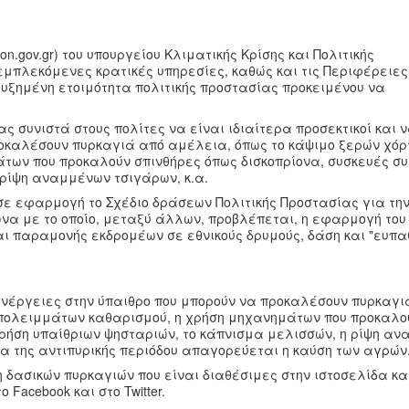
on.gov.gr) του υπουργείου Κλιματικής Κρίσης και Πολιτικής
μπλεκόμενες κρατικές υπηρεσίες, καθώς και τις Περιφέρειες 
υξημένη ετοιμότητα πολιτικής προστασίας προκειμένου να
συνιστά στους πολίτες να είναι ιδιαίτερα προσεκτικοί και 
οκαλέσουν πυρκαγιά από αμέλεια, όπως το κάψιμο ξερών χόρ
των που προκαλούν σπινθήρες όπως δισκοπρίονα, συσκευές σ
 ρίψη αναμμένων τσιγάρων, κ.α.
ε εφαρμογή το Σχέδιο δράσεων Πολιτικής Προστασίας για τη
να με το οποίο, μεταξύ άλλων, προβλέπεται, η εφαρμογή του
ι παραμονής εκδρομέων σε εθνικούς δρυμούς, δάση και "ευπα
ενέργειες στην ύπαιθρο που μπορούν να προκαλέσουν πυρκαγι
υπολειμμάτων καθαρισμού, η χρήση μηχανημάτων που προκαλο
χρήση υπαίθριων ψησταριών, το κάπνισμα μελισσών, η ρίψη α
εια της αντιπυρικής περιόδου απαγορεύεται η καύση των αγρών
δασικών πυρκαγιών που είναι διαθέσιμες στην ιστοσελίδα κα
Facebook και στο Twitter.