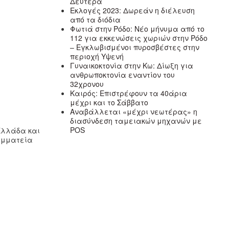
Δευτέρα
Εκλογές 2023: Δωρεάν η διέλευση
από τα διόδια
Φωτιά στην Ρόδο: Νέο μήνυμα από το
112 για εκκενώσεις χωριών στην Ρόδο
– Εγκλωβισμένοι πυροσβέστες στην
περιοχή Υψενή
Γυναικοκτονία στην Κω: Δίωξη για
ανθρωποκτονία εναντίον του
32χρονου
Καιρός: Επιστρέφουν τα 40άρια
μέχρι και το Σάββατο
Αναβάλλεται «μέχρι νεωτέρας» η
διασύνδεση ταμειακών μηχανών με
POS
 Ελλάδα και
ραμματεία