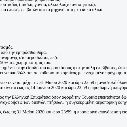
οστασίας (μάσκα, γάντια, αλκοολούχο αντισηπτικό).
μεία επαφής επιβατών και τα μηχανήματα με ειδικά υλικά.
τισμός.
 από την εμπρόσθια θύρα.
α αναμονής στο αεροσκάφος πεζοί.
 50% της χωρητικότητάς του.
ετημένες στην είσοδο του αεροσκάφους ή στην πύλη επιβίβασης, ώστε
ι να υποβάλλεται σε καθαρισμό καμπίνας με ενισχυμένο πρόγραμμα α
 επεκτείνεται μέχρι τις 31 Μαΐου 2020 και ώρα 23:59 η αναστολή όλ
ρατείνεται έως τις 14 Ιουνίου 2020 και ώρα 23:59 η προσωρινή απαγό
την Ελληνική Επικράτεια όσον αφορά την Τουρκία επεκτείνεται έως τ
αναχωρήσεις των διεθνών πτήσεων, η συγκεκριμένη αεροπορική οδηγία
, έως τις 31 Μαΐου 2020 και ώρα 23:59, η προσωρινή απαγόρευση ε