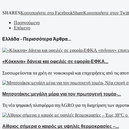
SHARES
Κοινοποιήστε στο Facebook
Share
Κοινοποιήστε στον Twitt
Προηγούμενο
Επόμενο
Ελλάδα - Περισσότερα Άρθρα...
«Κόκκινα» δάνεια και οφειλές σε εφορία-ΕΦΚΑ...
Συσσωρεύονται τα χρέη σε νοικοκυριά και επιχειρήσεις από τις αποτυ
Μητσοτάκης:μεγάλη μέρα για τον πρωτογενή τομέα-...
Τη νέα ψηφιακή πλατφόρμα myAGRO για τη διαχείριση των αγροτικ
Αίθριος σήμερα ο καιρός με υψηλές θερμοκρασίες –...