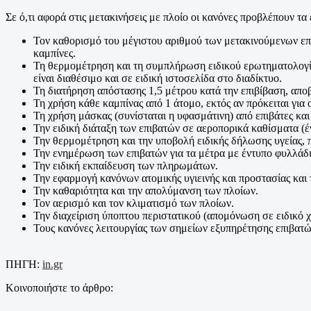
Σε ό,τι αφορά στις μετακινήσεις με πλοίο οι κανόνες προβλέπουν τα 
Τον καθορισμό του μέγιστου αριθμού των μετακινούμενων επι
καμπίνες.
Τη θερμομέτρηση και τη συμπλήρωση ειδικού ερωτηματολογίου
είναι διαθέσιμο και σε ειδική ιστοσελίδα στο διαδίκτυο.
Τη διατήρηση απόστασης 1,5 μέτρου κατά την επιβίβαση, αποβ
Τη χρήση κάθε καμπίνας από 1 άτομο, εκτός αν πρόκειται για
Τη χρήση μάσκας (συνίσταται η υφασμάτινη) από επιβάτες κα
Την ειδική διάταξη των επιβατών σε αεροπορικά καθίσματα (έ
Την θερμομέτρηση και την υποβολή ειδικής δήλωσης υγείας, π
Την ενημέρωση των επιβατών για τα μέτρα με έντυπο φυλλάδ
Την ειδική εκπαίδευση των πληρωμάτων.
Την εφαρμογή κανόνων ατομικής υγιεινής και προστασίας και
Την καθαριότητα και την απολύμανση των πλοίων.
Τον αερισμό και τον κλιματισμό των πλοίων.
Την διαχείριση ύποπτου περιστατικού (απομόνωση σε ειδικό χ
Τους κανόνες λειτουργίας των σημείων εξυπηρέτησης επιβατών
ΠΗΓΗ:
in.gr
Κοινοποιήστε το άρθρο: