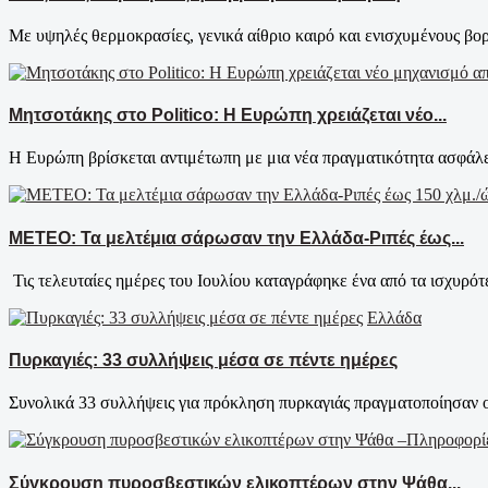
Με υψηλές θερμοκρασίες, γενικά αίθριο καιρό και ενισχυμένους βορι
Μητσοτάκης στο Politico: Η Ευρώπη χρειάζεται νέο...
Η Ευρώπη βρίσκεται αντιμέτωπη με μια νέα πραγματικότητα ασφάλει
ΜΕΤΕΟ: Τα μελτέμια σάρωσαν την Ελλάδα-Ριπές έως...
Τις τελευταίες ημέρες του Ιουλίου καταγράφηκε ένα από τα ισχυρότε
Ελλάδα
Πυρκαγιές: 33 συλλήψεις μέσα σε πέντε ημέρες
Συνολικά 33 συλλήψεις για πρόκληση πυρκαγιάς πραγματοποίησαν οι 
Σύγκρουση πυροσβεστικών ελικοπτέρων στην Ψάθα...