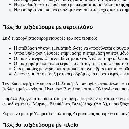
Να εφοδιάζουν το προσωπικό με απαραίτητα μέσα ατομικής πρ
Να καθαρίζονται και να απολυμαίνονται οι περιοχές και τα ση
Πώς θα ταξιδεύουμε με αεροπλάνο
Σε ό,τι αφορά στις αερομεταφορές του εσωτερικού:
Η επιβίβαση γίνεται τμηματικά, ώστε να αποφεύγεται ο συνωσ
Όπου υπάρχουν γέφυρες επιβίβασης, η επιβίβαση γίνεται μόνο
Όπου είναι εφικτό, οι επιβάτες μετακινούνται από την αίθουσ
Όπου χρησιμοποιείται λεωφορείο πίστας, τηρείται το όριο του
Συσκευασίες με νερό, αντισηπτικό και σνακ βρίσκονται τοποθ
Αμέσως μετά την άφιξη στο αεροδρόμιο, το αεροσκάφος πρέπε
Την ίδια στιγμή, η Υπηρεσία Πολιτικής Αεροπορίας ανακοίνωσε ότι
Ιταλία, την Ισπανία, το Ηνωμένο Βασίλειο και την Ολλανδία και πα
Παράλληλα, γνωστοποίησε ότι η απαγόρευση όλων των πτήσεων προς 
αεροδρόμιο της Αθήνας «Ελευθέριος Βενιζέλος» (ΔΑΑ), οι αφίξεις/
Σύμφωνα με την Υπηρεσία Πολιτικής Αεροπορίας παραμένει σε ισχύ
Πώς θα ταξιδεύουμε με πλοίο