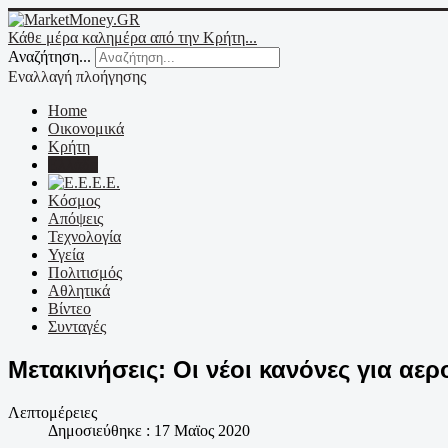
Κάθε μέρα καλημέρα από την Κρήτη...
Αναζήτηση...
Εναλλαγή πλοήγησης
Home
Οικονομικά
Κρήτη
Ελλάδα
Ε.Ε.
Κόσμος
Απόψεις
Τεχνολογία
Υγεία
Πολιτισμός
Αθλητικά
Βίντεο
Συνταγές
Μετακινήσεις: Οι νέοι κανόνες για αε
Λεπτομέρειες
Δημοσιεύθηκε : 17 Μαϊος 2020