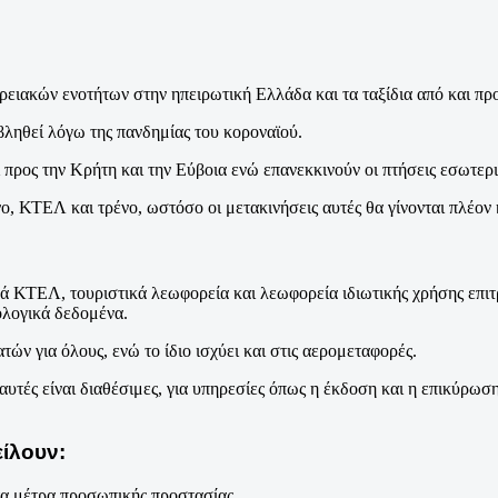
ρειακών ενοτήτων στην ηπειρωτική Ελλάδα και τα ταξίδια από και πρ
βληθεί λόγω της πανδημίας του κοροναϊού.
ι προς την Κρήτη και την Εύβοια ενώ επανεκκινούν οι πτήσεις εσωτερ
νο, ΚΤΕΛ και τρένο, ωστόσο οι μετακινήσεις αυτές θα γίνονται πλέο
τικά ΚΤΕΛ, τουριστικά λεωφορεία και λεωφορεία ιδιωτικής χρήσης επ
ολογικά δεδομένα.
ών για όλους, ενώ το ίδιο ισχύει και στις αερομεταφορές.
τές είναι διαθέσιμες, για υπηρεσίες όπως η έκδοση και η επικύρωση 
είλουν:
 τα μέτρα προσωπικής προστασίας.