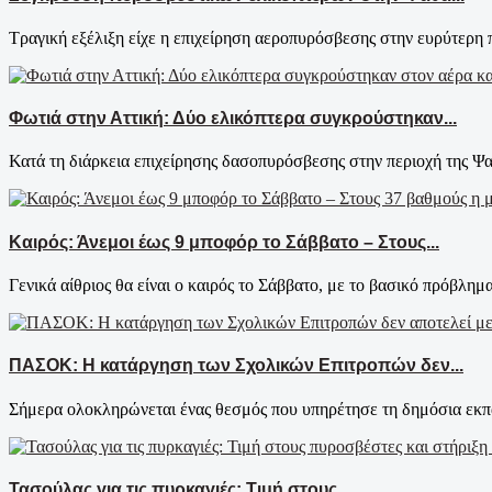
Τραγική εξέλιξη είχε η επιχείρηση αεροπυρόσβεσης στην ευρύτερη π
Φωτιά στην Αττική: Δύο ελικόπτερα συγκρούστηκαν...
Κατά τη διάρκεια επιχείρησης δασοπυρόσβεσης στην περιοχή της Ψα
Καιρός: Άνεμοι έως 9 μποφόρ το Σάββατο – Στους...
Γενικά αίθριος θα είναι ο καιρός το Σάββατο, με το βασικό πρόβλημ
ΠΑΣΟΚ: Η κατάργηση των Σχολικών Επιτροπών δεν...
Σήμερα ολοκληρώνεται ένας θεσμός που υπηρέτησε τη δημόσια εκπα
Τασούλας για τις πυρκαγιές: Τιμή στους...