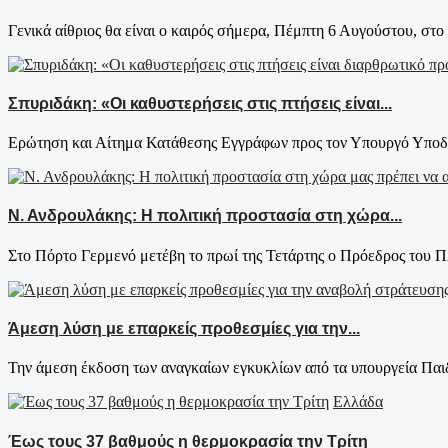
Γενικά αίθριος θα είναι ο καιρός σήμερα, Πέμπτη 6 Αυγούστου, στο 
Σπυριδάκη: «Οι καθυστερήσεις στις πτήσεις είναι...
Ερώτηση και Αίτημα Κατάθεσης Εγγράφων προς τον Υπουργό Υποδο
Ν. Ανδρουλάκης: Η πολιτική προστασία στη χώρα...
Στο Πόρτο Γερμενό μετέβη το πρωί της Τετάρτης ο Πρόεδρος του 
Άμεση λύση με επαρκείς προθεσμίες για την...
Την άμεση έκδοση των αναγκαίων εγκυκλίων από τα υπουργεία Παιδε
Ελλάδα
Έως τους 37 βαθμούς η θερμοκρασία την Τρίτη