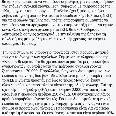
θα κριθεί απαραίτητο να γνωρίζουν οι μαθητές για να προχωρήσουν
την επόμενη σχολική χρονιά. Ήδη, σύμφωνα με πληροφορίες της
«Κ», η ηγεσία του υπουργείου Παιδείας έχει ζητήσει, και έχει
λάβει, εισήγηση από το Ινστιτούτο Εκπαιδευτικής Πολιτικής (ΙΕΠ)
για τα κεφάλαια της ύλης που πρέπει οπωσδήποτε οι μαθητές να
γνωρίζουν για να προχωρήσουν στην επόμενη τάξη χωρίς να έχουν
κενά. «Σε στενή συνεργασία με το ΙΕΠ, θα ακολουθήσουν
λεπτομερείς οδηγίες αναφορικά με την κάλυψη της ύλης και τη
σύνδεσή της με την ύλη της νέας σχολικής χρονιάς, αναφέρει το
υπουργείο Παιδείας.
Την ίδια στιγμή, το υπουργείο προχωράει στον προγραμματισμό
του για το άνοιγμα των σχολείων. Σύμφωνα με πληροφορίες της
«Κ», δεν θεωρείται ότι θα χρειαστούν περισσότερες προσλήψεις
αναπληρωτών, οι οποίες κατά την τρέχουσα σχολική χρονιά
ξεπέρασαν τις 30.000. Παράλληλα, θα γίνουν διορισμοί μονίμων
εκπαιδευτικών στις δύο βαθμίδες. Σύμφωνα με πληροφορίες, από
το ΑΣΕΠ γίνεται προσπάθεια έως το τέλος Μαΐου να έχουν
ολοκληρωθεί και αποσταλεί οι πίνακες της ειδικής αγωγής. Επί της
σχετικής προκήρυξης (3ΕΑ) κατετέθησαν 2.900 ενστάσεις, και
απομένει η εκδίκαση περίπου 250 ακόμα. Οι ενστάσεις για λάθος
αριθμό παραβόλου έγιναν δεκτές. Για τους διορισμούς στη γενική
εκπαίδευση στόχος είναι με την έναρξη της νέας χρονιάς να είναι
έτοιμοι οι προσωρινοί πίνακες. Η προσπάθεια είναι για νωρίτερα
από την 1η Αυγούστου. Οι ενστάσεις στατιστικά είναι περίπου 10%