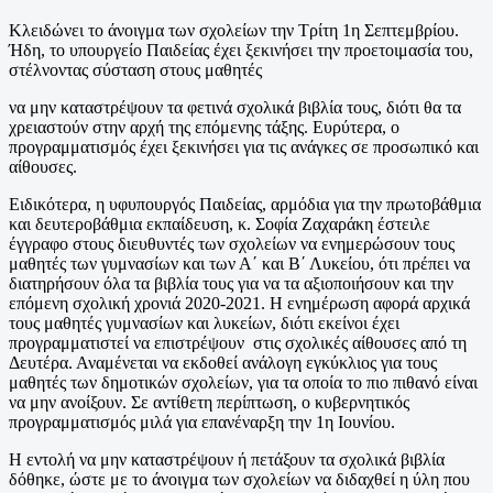
Κλειδώνει το άνοιγμα των σχολείων την Τρίτη 1η Σεπτεμβρίου.
Ήδη, το υπουργείο Παιδείας έχει ξεκινήσει την προετοιμασία του,
στέλνοντας σύσταση στους μαθητές
να μην καταστρέψουν τα φετινά σχολικά βιβλία τους, διότι θα τα
χρειαστούν στην αρχή της επόμενης τάξης. Ευρύτερα, ο
προγραμματισμός έχει ξεκινήσει για τις ανάγκες σε προσωπικό και
αίθουσες.
Ειδικότερα, η υφυπουργός Παιδείας, αρμόδια για την πρωτοβάθμια
και δευτεροβάθμια εκπαίδευση, κ. Σοφία Ζαχαράκη έστειλε
έγγραφο στους διευθυντές των σχολείων να ενημερώσουν τους
μαθητές των γυμνασίων και των Α΄ και Β΄ Λυκείου, ότι πρέπει να
διατηρήσουν όλα τα βιβλία τους για να τα αξιοποιήσουν και την
επόμενη σχολική χρονιά 2020-2021. Η ενημέρωση αφορά αρχικά
τους μαθητές γυμνασίων και λυκείων, διότι εκείνοι έχει
προγραμματιστεί να επιστρέψουν στις σχολικές αίθουσες από τη
Δευτέρα. Αναμένεται να εκδοθεί ανάλογη εγκύκλιος για τους
μαθητές των δημοτικών σχολείων, για τα οποία το πιο πιθανό είναι
να μην ανοίξουν. Σε αντίθετη περίπτωση, ο κυβερνητικός
προγραμματισμός μιλά για επανέναρξη την 1η Ιουνίου.
Η εντολή να μην καταστρέψουν ή πετάξουν τα σχολικά βιβλία
δόθηκε, ώστε με το άνοιγμα των σχολείων να διδαχθεί η ύλη που