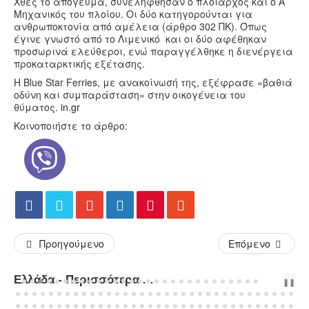
Χθες το απόγευμα, συνελήφθησαν ο πλοίαρχος και ο Α’
Μηχανικός του πλοίου. Οι δύο κατηγορούνται για
ανθρωποκτονία από αμέλεια (άρθρο 302 ΠΚ). Όπως
έγινε γνωστό από το Λιμενικό και οι δύο αφέθηκαν
προσωρινά ελεύθεροι, ενώ παραγγέλθηκε η διενέργεια
προκαταρκτικής εξέτασης.
Η Blue Star Ferries, με ανακοίνωσή της, εξέφρασε «βαθιά
οδύνη και συμπαράσταση» στην οικογένεια του
θύματος.
in.gr
Κοινοποιήστε το άρθρο:
Προηγούμενο
Επόμενο
Ελλάδα - Περισσότερα Άρθρα...
PREV
NEXT
❚❚