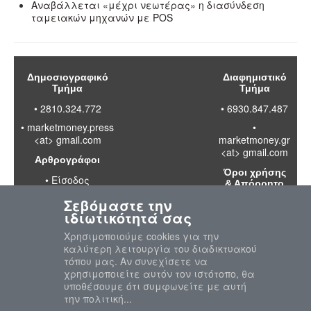
Αναβάλλεται «μέχρι νεωτέρας» η διασύνδεση
ταμειακών μηχανών με POS
Δημοσιογραφικό
Διαφημιστικό
Τμήμα
Τμήμα
• 2810.324.772
• 6930.847.487
•
marketmoney.press
•
<at> gmail.com
marketmoney.gr
<at> gmail.com
Αρθρογράφοι
Όροι χρήσης
•
Είσοδος
& Απόρρητο
Σεβόμαστε την
•
Διαβάστε
ιδιωτικότητά σας
τους όρους
χρήσης της
Χρησιμοποιούμε cookies για την
ιστοσελίδας
καλύτερη λειτουργία του διαδικτυακού
•
Πολιτική
τόπου μας. Αν συνεχίσετε να
απορρήτου
χρησιμοποιείτε αυτόν τον ιστότοπο, θα
προσωπικών
υποθέσουμε ότι συμφωνείτε με αυτή
δεδομένων
την πολιτική...