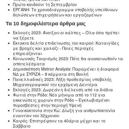
Πρώτο κουδούνι 1η Σεπτεμβρίου
ΕΡΓΑΝΗ: Το χρονοδιάγραμμα υποβολής υπεύθυνων
δηλώσεων επιχειρήσεων και εργαζομένων
Τα 10 δημοφιλέστερα άρθρα μας
Εκλογές 2023: Άνοιξαν οι κάλπες – Όλα όσα πρέπει
να ξέρετε
Έκτακτο δελτίο επιδείνωσης του καιρού: Καταιγίδες
με βροχές και χαλάζι - Ποιες περιοχές
επηρεάζονται
Κοινωνικός Τουρισμός 2023: Πότε θα ανακοινωθούν τα
αποτελέσματα
Δημοσκόπηση Metron Analysis: Παραμένει η διαφορά
ΝΔ με ΣΥΡΙΖΑ – 8 κόμματα στη Βουλή
Πανελλαδικές 2023: Λήξη προθεσμίας υποβολής
Μηχανογραφικού την ερχόμενη Δευτέρα
Εκλογές 2023: Δωρεάν η διέλευση από τα διόδια
Φωτιά στην Ρόδο: Νέο μήνυμα από το 112 για
εκκενώσεις χωριών στην Ρόδο – Εγκλωβισμένοι
πυροσβέστες στην περιοχή Υψενή
Γυναικοκτονία στην Κω: Δίωξη για ανθρωποκτονία
εναντίον του 32χρονου
Καιρός: Επιστρέφουν τα 40άρια μέχρι και το
Σάββατο