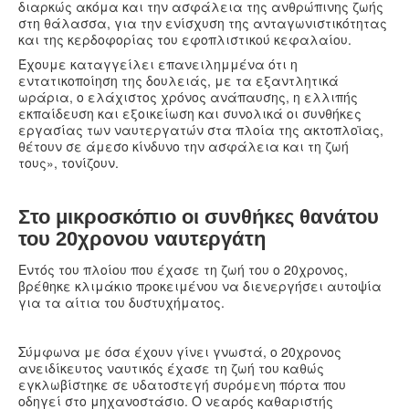
διαρκώς ακόμα και την ασφάλεια της ανθρώπινης ζωής
στη θάλασσα, για την ενίσχυση της ανταγωνιστικότητας
και της κερδοφορίας του εφοπλιστικού κεφαλαίου.
Έχουμε καταγγείλει επανειλημμένα ότι η
εντατικοποίηση της δουλειάς, με τα εξαντλητικά
ωράρια, ο ελάχιστος χρόνος ανάπαυσης, η ελλιπής
εκπαίδευση και εξοικείωση και συνολικά οι συνθήκες
εργασίας των ναυτεργατών στα πλοία της ακτοπλοϊας,
θέτουν σε άμεσο κίνδυνο την ασφάλεια και τη ζωή
τους», τονίζουν.
Στο μικροσκόπιο οι συνθήκες θανάτου
του 20χρονου ναυτεργάτη
Εντός του πλοίου που έχασε τη ζωή του ο 20χρονος,
βρέθηκε κλιμάκιο προκειμένου να διενεργήσει αυτοψία
για τα αίτια του δυστυχήματος.
Σύμφωνα με όσα έχουν γίνει γνωστά, ο 20χρονος
ανειδίκευτος ναυτικός έχασε τη ζωή του καθώς
εγκλωβίστηκε σε υδατοστεγή συρόμενη πόρτα που
οδηγεί στο μηχανοστάσιο. Ο νεαρός καθαριστής