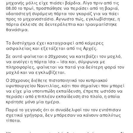
μηχανής μόλις είχε πιάσει βάρδια. Λίγο πριν από τις
08.00 το πρωί, προσπάθησε να περάσει από τη βαριά,
υδατοστεγή συρόμενη πόρτα του γκαράζ για να πάει
προς το μηχανοστάσιο. Άγνωστο πώς, εγκλωβίστηκε, η
πόρτα έκλεισε σε δευτερόλεπτα και τραυματίστηκε
θανάσιμα.
Το δυστύχημα έχει καταγραφεί από κάμερες
ασφαλείας και εξετάζεται από τις Αρχές.
Σε αυτό φαίνεται ο 20χρονος να κατεβάζει τον μοχλό,
να ανοίγει η πόρτα ίσα – ίσα και, σύμφωνα με
πληροφορίες, φαίνεται να πατά για δεύτερη φορά τον
μοχλό και να εγκλωβίζεται.
Ο 20χρονος διέθετε πιστοποιητικό του κυπριακού
υφυπουργείου Ναυτιλίας, κάτι που σημαίνει που μπορεί
να είχε μία υποτυπώδη εκπαίδευση, έπρεπε ωστόσο να
περάσει από επιπλέον εκπαίδευση στο πλοίο, η οποία
κράτησε μόνο μία ημέρα.
Παρά το γεγονός ότι οι συνάδελφοί του τον εντόπισαν
σχετικά γρήγορα, δεν μπόρεσαν να κάνουν απολύτως
τίποτα.