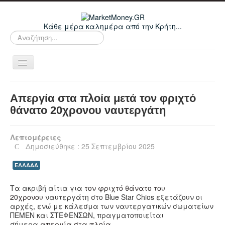
Κάθε μέρα καλημέρα από την Κρήτη...
Αναζήτηση...
Εναλλαγή
πλοήγησης
Home
Απεργία στα πλοία μετά τον φριχτό
Οικονομικά
θάνατο 20χρονου ναυτεργάτη
Κρήτη
Λεπτομέρειες
Ελλάδα
Δημοσιεύθηκε : 25 Σεπτεμβρίου 2025
Ε.Ε.
ΕΛΛΑΔΑ
Κόσμος
Τα ακριβή αίτια για
τον φριχτό θάνατο του
Απόψεις
20χρονου
ναυτεργάτη στο Blue Star Chios εξετάζουν οι
αρχές, ενώ με κάλεσμα των ναυτεργατικών σωματείων
Τεχνολογία
ΠΕΜΕΝ και ΣΤΕΦΕΝΣΩΝ, πραγματοποιείται
σήμερα
απεργία στα πλοία.