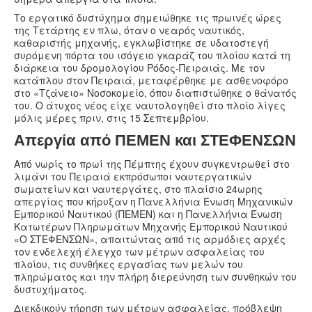
Υγεία
Το εργατικό δυστύχημα σημειώθηκε τις πρωινές ώρες
Πολιτισμός
της Τετάρτης εν πλω, όταν ο νεαρός ναυτικός,
καθαριστής μηχανής, εγκλωβίστηκε σε υδατοστεγή
Αθλητικά
συρόμενη πόρτα του ισόγειο γκαράζ του πλοίου κατά τη
διάρκεια του δρομολογίου Ρόδος-Πειραιάς. Με τον
Βίντεο
κατάπλου στον Πειραιά, μεταφέρθηκε με ασθενοφόρο
στο «Τζάνειο» Νοσοκομείο, όπου διαπιστώθηκε ο θάνατός
Συνταγές
του. Ο άτυχος νέος είχε ναυτολογηθεί στο πλοίο λίγες
μόλις μέρες πριν, στις 15 Σεπτεμβρίου.
Απεργία από ΠΕΜΕΝ και ΣΤΕΦΕΝΣΩΝ
Από νωρίς το πρωί της Πέμπτης έχουν συγκεντρωθεί στο
λιμάνι του Πειραιά εκπρόσωποι ναυτεργατικών
σωματείων και ναυτεργάτες, στο πλαίσιο 24ωρης
απεργίας που κήρυξαν η Πανελλήνια Ένωση Μηχανικών
Εμπορικού Ναυτικού (ΠΕΜΕΝ) και η Πανελλήνια Ένωση
Κατωτέρων Πληρωμάτων Μηχανής Εμπορικού Ναυτικού
«Ο ΣΤΕΦΕΝΣΩΝ», απαιτώντας από τις αρμόδιες αρχές
τον ενδελεχή έλεγχο των μέτρων ασφαλείας του
πλοίου, τις συνθήκες εργασίας των μελών του
πληρώματος και την πλήρη διερεύνηση των συνθηκών του
δυστυχήματος.
Διεκδικούν τήρηση των μέτρων ασφαλείας, πρόβλεψη