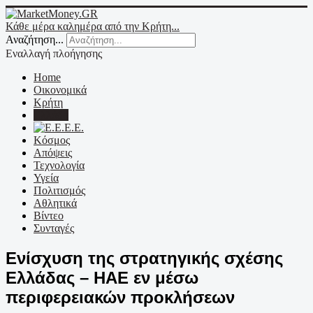
Κάθε μέρα καλημέρα από την Κρήτη...
Αναζήτηση...
Εναλλαγή πλοήγησης
Home
Οικονομικά
Κρήτη
Ελλάδα
Ε.Ε.
Κόσμος
Απόψεις
Τεχνολογία
Υγεία
Πολιτισμός
Αθλητικά
Βίντεο
Συνταγές
Ενίσχυση της στρατηγικής σχέσης
Ελλάδας – ΗΑΕ εν μέσω
περιφερειακών προκλήσεων