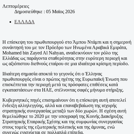
Λεπτομέρειες
Δημοσιεύθηκε : 05 Μαϊος 2026
ΕΛΛΑΔΑ
Η επίσκεψη του πρωθυπουργού στο Άμπου Ντάμπι και η σημερινή
συνάντησή του με τον Πρόεδρο των Ηνωμένα Αραβικά Εμιράτα,
Mohamed bin Zayed Al Nahyan, αναδεικνύουν τον ρόλο της
Ελλάδας ως παράγοντα σταθερότητας στην ευρύτερη περιοχή και
ως αξιόπιστου διεθνούς εταίρου σε μια ιδιαίτερα κρίσιμη περίοδο.
Ιδιαίτερη σημασία αποκτά το γεγονός ότι ο Έλληνας
πρωθυπουργός είναι ο πρώτος ηγέτης της Ευρωπαϊκή Ένωση που
επισκέπτεται την περιοχή μετά τις πρόσφατες επιθέσεις κατά
εγκαταστάσεων στα ΗΑΕ, στέλνοντας σαφές μήνυμα στήριξης.
Κυβερνητικές πηγές επισημαίνουν ότι η επίσκεψη αυτή αποτελεί
ένδειξη αλληλεγγύης, αλλά και επαναβεβαίωση της ισχυρής
στρατηγικής συνεργασίας μεταξύ των δύο χωρών. Η σχέση αυτή
θεμελιώθηκε το 2020 με την υπογραφή της Κοινής Διακήρυξης
Στρατηγικής Εταιρικής Σχέσης και της συμφωνίας συνεργασίας
στους τομείς της εξωτερικής πολιτικής και της άμυνας, ενώ
συνεχώς ενισχύεται σε πολλαπλά επίπεδα.