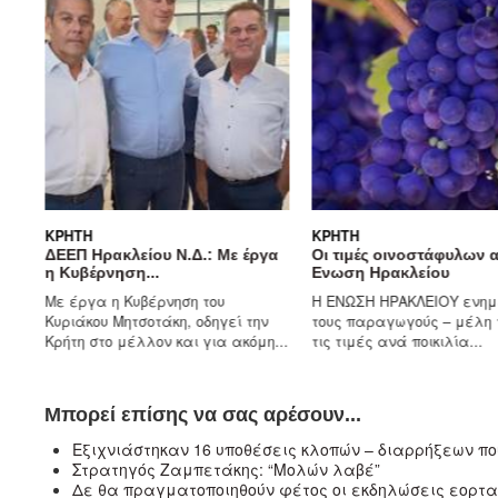
ΚΡΉΤΗ
ΚΡΉΤΗ
ΔΕΕΠ Ηρακλείου Ν.Δ.: Με έργα
Οι τιμές οινοστάφυλων από τ
η Κυβέρνηση...
Ενωση Ηρακλείου
Με έργα η Κυβέρνηση του
Η ΕΝΩΣΗ ΗΡΑΚΛΕΙΟΥ ενημερών
Κυριάκου Μητσοτάκη, οδηγεί την
τους παραγωγούς – μέλη της γ
Κρήτη στο μέλλον και για ακόμη...
τις τιμές ανά ποικιλία...
Μπορεί επίσης να σας αρέσουν...
Eξιχνιάστηκαν 16 υποθέσεις κλοπών – διαρρήξεων π
Στρατηγός Ζαμπετάκης: “Μολών λαβέ”
Δε θα πραγματοποιηθούν φέτος οι εκδηλώσεις εορτασ