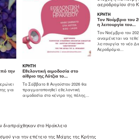
ΚΡΉΤΗ
Τον Νοέμβριο του 2028 σ
η λειτουργία του...
Τον Νοέμβριο του 2028
αναμένεται να τεθεί σε
λειτουργία το νέο Διεθνές
Αεροδρόμιο...
ΚΡΉΤΗ
ην
Εθελοντική αιμοδοσία στο
αίθριο της Λότζια το...
ει
Το Σάββατο 8 Αυγούστου 2026 θα
ια
πραγματοποιηθεί εθελοντική
αιμοδοσία στο κέντρο της πόλης...
ου διαπράχθηκαν στο Ηράκλειο
μού για την επέτειο της Μάχης της Κρήτης