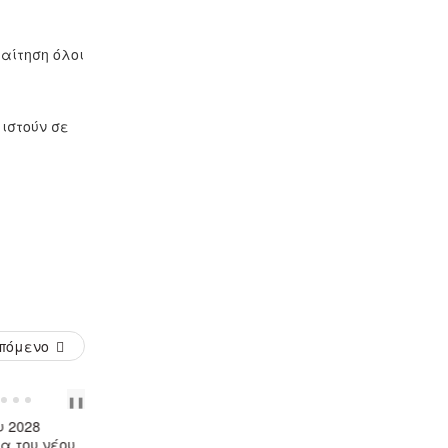
 αίτηση όλοι
ιστούν σε
πόμενο
PREV
NEXT
❚❚