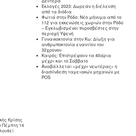
Δευτέρα
Εκλογές 2023: Δωρεάν η διέλευση
από τα διόδια
Φωτιά στην Ρόδο: Νέο μήνυμα από το
112 για εκκενώσεις χωριών στην Ρόδο
– Εγκλωβισμένοι πυροσβέστες στην
περιοχή Υψενή
Γυναικοκτονία στην Κω: Δίωξη για
ανθρωποκτονία εναντίον του
32χρονου
Καιρός: Επιστρέφουν τα 40άρια
μέχρι και το Σάββατο
Αναβάλλεται «μέχρι νεωτέρας» η
διασύνδεση ταμειακών μηχανών με
POS
κής Κρίσης
ν Πέμπτη 14
λουθεί