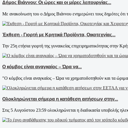
Δήμος Βιάννου: Οι ώρες και οι μέρες λειτουργίας...
Με ανακοίνωση του ο Δήμος Βιάννου ενημερώνει τους δημότες ότι τ
Έκθεση - Γιορτή με Κρητικά Προϊόντα, Οικοτεχνίας...
Την 25η ετήσια γιορτή της γυναικείας επιχειρηματικότητας στην Κρήτ
Ο κόμβος είναι αναγκαίος – Ώρα να...
"Ο κόμβος είναι αναγκαίος – Ώρα να χρηματοδοτηθούν και τα ώριμα 
Ολοκληρώνεται σήμερα η κατάθεση αιτήσεων στην...
Στις 5 Αυγούστου 23:59 ολοκληρώνεται η διαδικασία υποβολής ηλεκ