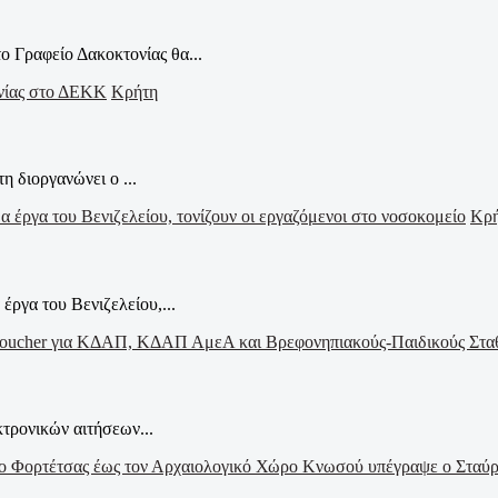
ο Γραφείο Δακοκτονίας θα...
Κρήτη
η διοργανώνει ο ...
Κρ
έργα του Βενιζελείου,...
τρονικών αιτήσεων...