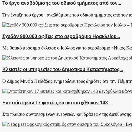
Το έργο αναβάθμισης του οδικού τμήματος από τον...
Την ένταξη του έργου αναβάθμισης του οδικού τμήματος από τον ι
Σχεδόν 900.000 αφίξεις στο αεροδρόμιο Ηρακλείου...
Με θετικό πρόσημο έκλεισε ο Ιούλιος για το αεροδρόμιο «Νίκος Κα
Κλειστές οι υπηρεσίες του Δημοτικού Καταστήματος...
Ο Δήμος Μινώα Πεδιάδας ενημερώνει τους δημότες ότι την Πέμπτη
Εντοπίστηκαν 17 φυτείες και κατασχέθηκαν 143...
Στο πλαίσιο συντονισμένων ενεργειών και δράσεων της Διεύθυνσης 