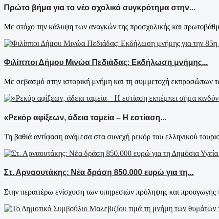
Πρώτο βήμα για το νέο σχολικό συγκρότημα στην...
Με στόχο την κάλυψη των αναγκών της προσχολικής και πρωτοβάθμι
Φιλίπποι Δήμου Μινώα Πεδιάδας: Εκδήλωση μνήμης...
Με σεβασμό στην ιστορική μνήμη και τη συμμετοχή εκπροσώπων τω
«Ρεκόρ αφίξεων, άδεια ταμεία – Η εστίαση...
Τη βαθιά αντίφαση ανάμεσα στα συνεχή ρεκόρ του ελληνικού τουρισ
Στ. Αρναουτάκης: Νέα δράση 850.000 ευρώ για τη...
Στην περαιτέρω ενίσχυση των υπηρεσιών πρόληψης και προαγωγής τ