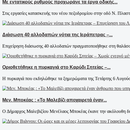
Με εντατικούς ρυθμούς προχωράνε τα έργα οδικής...
Στις εργασίες κατασκευής του νέου πεζοδρομίου στην οδό Ν. Πλαστ
Διάσωση 40 αλλοδαπών νότια της Ιεράπετρας –...
Επιχείρηση διάσωσης 40 αλλοδαπών πραγματοποιήθηκε στη θαλάσσι
Οριοθετήθηκε η πυρκαγιά στο Καρύδι Σητείας –...
Η πυρκαγιά που εκδηλώθηκε τα ξημερώματα της Τετάρτης 6 Αυγούστ
Μεν. Μποκέας : «Το Μαλεβίζι αποχαιρετά έναν...
Ο Δήμαρχος Μαλεβιζίου Μενέλαος Μποκέας έκανε την ακόλουθη δήλ