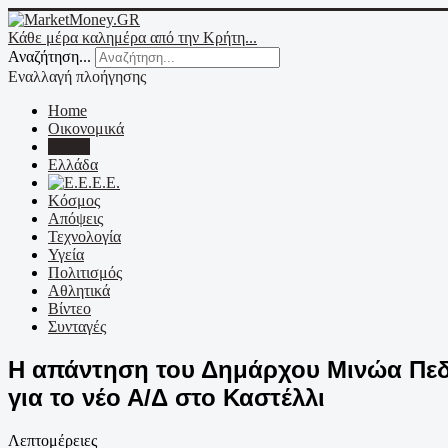
Κάθε μέρα καλημέρα από την Κρήτη...
Αναζήτηση...
Εναλλαγή πλοήγησης
Home
Οικονομικά
Κρήτη
Ελλάδα
Ε.Ε.
Κόσμος
Απόψεις
Τεχνολογία
Υγεία
Πολιτισμός
Αθλητικά
Βίντεο
Συνταγές
Η απάντηση του Δημάρχου Μινώα Πεδ
για το νέο Α/Δ στο Καστέλλι
Λεπτομέρειες