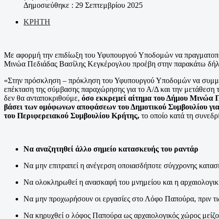
Δημοσιεύθηκε : 29 Σεπτεμβρίου 2025
ΚΡΗΤΗ
Με αφορμή την επιδίωξη του Υφυπουργού Υποδομών να πραγματοπο
Μινώα Πεδιάδας Βασίλης Κεγκέρογλου προέβη στην παρακάτω δή
«Στην πρόσκληση – πρόκληση του Υφυπουργού Υποδομών να συμμεtά
επέκταση της σύμβασης παραχώρησης για το Α/Δ και την μετάθεση 
δεν θα ανταποκριθούμε,
όσο εκκρεμεί αίτημα του Δήμου Μινώα Π
βάσει των ομόφωνων αποφάσεων του Δημοτικού Συμβουλίου για
του Περιφερειακού Συμβουλίου Κρήτης,
το οποίο κατά τη συνεδ
Να αναζητηθεί άλλο σημείο κατασκευής του ραντάρ
Να μην επιτραπεί η ανέγερση οποιασδήποτε σύγχρονης κατα
Να ολοκληρωθεί η ανασκαφή του μνημείου και η αρχαιολογική
Να μην προχωρήσουν οι εργασίες στο Λόφο Παπούρα, πριν τις
Να κηρυχθεί ο λόφος Παπούρα ως αρχαιολογικός χώρος μείζο