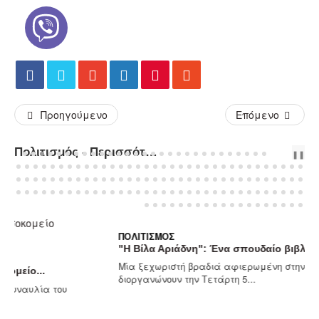
Προηγούμενο
Επόμενο
Πολιτισμός - Περισσότερα Άρθρα...
PREV
NEXT
❚❚
ΠΟΛΙΤΙΣΜΌΣ
"Η Βίλα Αριάδνη": Ένα σπουδαίο βιβλίο επιστρέφει...
Μία ξεχωριστή βραδιά αφιερωμένη στην ιστορία και τη μνήμη
διοργανώνουν την Τετάρτη 5...