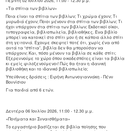
Πέμπτη 02 Ιουλίου 2026, 11:00 - 12:30 μ.μ.
«Τα σπίτια των βιβλίων»
Ποια είναι τα σπίτια των βιβλίων; Τι χρώμα έχουν; Τι
μυρωδιά έχουν; Ποιοι μένουν στα σπίτια των βιβλίων; Tι
ήχοι υπάρχουν στα σπίτια των βιβλίων; Εκδοτικοί οίκοι,
τυπογραφεία, βιβλιοπωλεία, βιβλιοθήκες. Ένα βιβλίο
μπορεί να κατοικεί στο σπίτι μου ή σε κάποιο άλλο σπίτι
στη γειτονιά. Έχουμε σκεφτεί ποτέ ότι, χωρίς ένα από
αυτά τα “σπίτια”, βιβλία δεν θα μπορούσαν να
υπάρχουν; Και, πόσο μένουν τα βιβλία σε κάθε σπίτι;
Εξερευνούμε το χώρο όπου οικοδεσπότες είναι τα βιβλία
κι εμείς φιλοξενούμενοι! Πώς θα ήταν η ιδανική
βιβλιοθήκη και το ιδανικό βιβλιοπωλείο;
Υπεύθυνες δράσεις : Ειρήνη Αντωνογιαννάκη - Πένυ
Βουνίσιου
Για παιδιά από 6 ετών.
Δευτέρα 06 Ιουλίου 2026, 11:00 - 12.30 μ.μ.
«Ποιήματα και Συναισθήματα»
Το εργαστήριο βασίζεται σε βιβλία ποίησης που