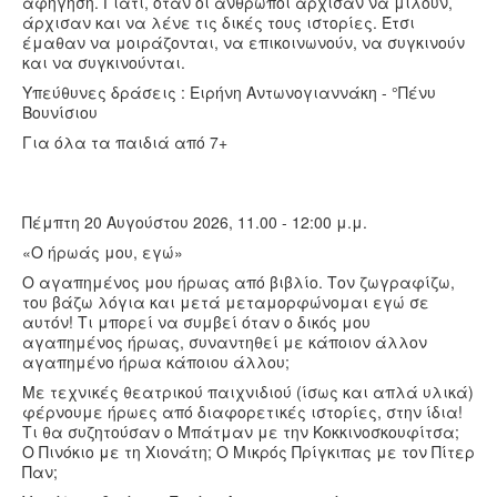
αφήγηση. Γιατί, όταν οι άνθρωποι άρχισαν να μιλούν,
άρχισαν και να λένε τις δικές τους ιστορίες. Έτσι
έμαθαν να μοιράζονται, να επικοινωνούν, να συγκινούν
και να συγκινούνται.
Υπεύθυνες δράσεις : Ειρήνη Αντωνογιαννάκη - °Πένυ
Βουνίσιου
Για όλα τα παιδιά από 7+
Πέμπτη 20 Αυγούστου 2026, 11.00 - 12:00 μ.μ.
«Ο ήρωάς μου, εγώ»
Ο αγαπημένος μου ήρωας από βιβλίο. Τον ζωγραφίζω,
του βάζω λόγια και μετά μεταμορφώνομαι εγώ σε
αυτόν! Τι μπορεί να συμβεί όταν ο δικός μου
αγαπημένος ήρωας, συναντηθεί με κάποιον άλλον
αγαπημένο ήρωα κάποιου άλλου;
Με τεχνικές θεατρικού παιχνιδιού (ίσως και απλά υλικά)
φέρνουμε ήρωες από διαφορετικές ιστορίες, στην ίδια!
Τι θα συζητούσαν ο Μπάτμαν με την Κοκκινοσκουφίτσα;
Ο Πινόκιο με τη Χιονάτη; Ο Μικρός Πρίγκιπας με τον Πίτερ
Παν;