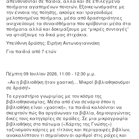
απευθύνονται σε παιδιά, αλλά και σε επιλεγμένα
ποιήματα αγαπημένων ποιητών. Εξοικειωνόμαστε με
την έννοια της ποίησης, ακούμε και τραγουδάμε
μελοποιημένα ποιήματα, μέσα από δραστηριότητες
ανιχνεύουμε τα συναισθήματα που κρύβονται μέσα στα
ποιήματα αλλά και δοκιμάζουμε με “μικρές συνταγές”
να φτιάξουμε τα δικά μας στιχάκια.
Υπεύθυνη δράσης: Ειρήνη Αντωνογιαννάκη
Για παιδιά από 7 ετών
Πέμπτη 09 Ιουλίου 2026, 11:00 - 12:30 μ.μ.
«Αν η βιβλιοθήκη ήταν χαοτική… Μικροί βιβλιοθηκονόμοι
σε δράση!»
Το εργαστήριο γνωριμίας με τον κόσμο της
βιβλιοθηκονομίας. Μέσα από ένα σενάριο όπου η
βιβλιοθήκη είναι «χαοτική», τα παιδιά καλούνται να
σκεφτούν πώς θα οργάνωναν τα βιβλία, δημιουργώντας
δικές τους κατηγορίες σε ομάδες. Σε μια μικρογραφία
βιβλιοθήκης στο πάτωμα («Χάρτης της Γνώσης»)
ταξινομούν κάρτες με τίτλους και περιγραφές βιβλίων,
ανακαλύπτουν τι σημαίνουν οι αριθμοί στις ράχες και