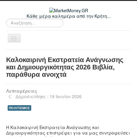
Κάθε μέρα καλημέρα από την Κρήτη...
Αναζήτηση...
Εναλλαγή
πλοήγησης
Home
Καλοκαιρινή Εκστρατεία Ανάγνωσης
Οικονομικά
και Δημιουργικότητας 2026 Βιβλία,
παράθυρα ανοιχτά
Κρήτη
Ελλάδα
Λεπτομέρειες
Ε.Ε.
Δημοσιεύθηκε : 19 Ιουνίου 2026
Κόσμος
ΠΟΛΙΤΙΣΜΟΣ
Απόψεις
Τεχνολογία
Η Καλοκαιρινή Εκστρατεία Ανάγνωσης και
Δημιουργικότητας επιστρέφει για να μας συντροφεύσει