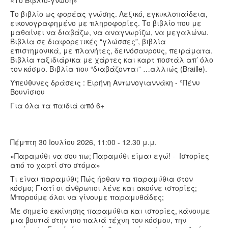
«Το Βιβλίο-γνώση»
Το βιβλίο ως φορέας γνώσης. Λεξικό, εγκυκλοπαίδεια,
εικονογραφημένο με πληροφορίες. Το βιβλίο που με
μαθαίνει να διαβάζω, να αναγνωρίζω, να μεγαλώνω.
Βιβλία σε διαφορετικές “γλώσσες”, βιβλία
επιστημονικά, με πλανήτες, δεινόσαυρους, πειράματα.
Βιβλία ταξιδιάρικα με χάρτες και καρτ ποστάλ απ’ όλο
τον κόσμο. Βιβλία που “διαβάζονται” …αλλιώς (Braille).
Υπεύθυνες δράσεις : Ειρήνη Αντωνογιαννάκη - °Πένυ
Βουνίσιου
Για όλα τα παιδιά από 6+
Πέμπτη 30 Ιουλίου 2026, 11:00 - 12.30 μ.μ.
«Παραμύθι να σου πω; Παραμύθι είμαι εγώ! - Ιστορίες
από το χαρτί στο στόμα»
Τι είναι παραμύθι; Πώς ήρθαν τα παραμύθια στον
κόσμο; Γιατί οι άνθρωποι λένε και ακούνε ιστορίες;
Μπορούμε όλοι να γίνουμε παραμυθάδες;
Με σημείο εκκίνησης παραμύθια και ιστορίες, κάνουμε
μια βουτιά στην πιο παλιά τέχνη του κόσμου, την