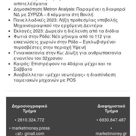
αποτελέσματα
Δημοσκόπηση Metron Analysis: Παραμένει η διαφορά
ΝΔ με ΣΥΡΙΖΑ – 8 κόμματα στη Βουλή
Πανελλαδικές 2023: Λήξη προθεσμίας υποβολής
Μηχανογραφικού την ερχόμενη Δευτέρα
Εκλογές 2023: Δωρεάν η διέλευση από τα διόδια
Φωτιά στην Ρόδο: Νέο μήνυμα από το 112 για
εκκενώσεις χωριών στην Ρόδο – Εγκλωβισμένοι
πυροσβέστες στην περιοχή Υψενή
Γυναικοκτονία στην Κω: Δίωξη για ανθρωποκτονία
εναντίον του 32χρονου
Καιρός: Επιστρέφουν τα 40άρια μέχρι και το
Σάββατο
Αναβάλλεται «μέχρι νεωτέρας» η διασύνδεση
ταμειακών μηχανών με POS
Δημοσιογραφικό
Διαφημιστικό
Τμήμα
Τμήμα
• 2810.324.772
• 6930.847.487
•
marketmoney.press
•
<at> gmail.com
marketmoney.gr