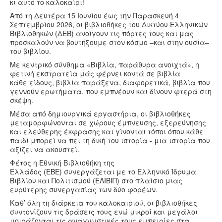
Υγεία
κι αυτό το καλοκαίρι!
Από τη Δευτέρα 15 Ιουνίου έως την Παρασκευή 4
Πολιτισμός
Σεπτεμβρίου 2026, οι βιβλιοθήκες του Δικτύου Ελληνικών
Βιβλιοθηκών (ΔΕΒ) ανοίγουν τις πόρτες τους και μας
Αθλητικά
προσκαλούν να βουτήξουμε στον κόσμο –και στην ουσία–
του βιβλίου.
Βίντεο
Με κεντρικό σύνθημα «Βιβλία, παράθυρα ανοιχτά», η
Συνταγές
φετινή εκστρατεία μάς φέρνει κοντά σε βιβλία
κάθε είδους, βιβλία παράξενα, διαφορετικά, βιβλία που
γεννούν ερωτήματα, που εμπνέουν και δίνουν φτερά στη
σκέψη.
Μέσα από δημιουργικά εργαστήρια, οι βιβλιοθήκες
μεταμορφώνονται σε χώρους έμπνευσης, εξερεύνησης
και ελεύθερης έκφρασης και γίνονται τόποι όπου κάθε
παιδί μπορεί να πει τη δική του ιστορία - μια ιστορία που
αξίζει να ακουστεί.
Φέτος η Εθνική Βιβλιοθήκη της
Ελλάδος (ΕΒΕ) συνεργάζεται με το Ελληνικό Ίδρυμα
Βιβλίου και Πολιτισμού (ΕΛΙΒΙΠ) στο πλαίσιο μιας
ευρύτερης συνεργασίας των δύο φορέων.
Καθ’ όλη τη διάρκεια του καλοκαιριού, οι βιβλιοθήκες
συντονίζουν τις δράσεις τους ενώ μικροί και μεγάλοι
μοιράζονται τις αναγνωστικές τους εμπειρίες στα