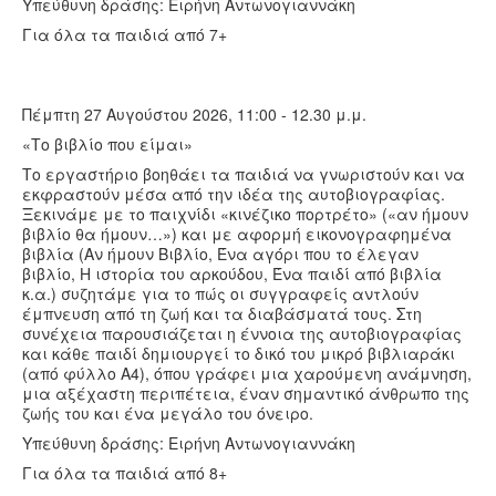
Υπεύθυνη δράσης: Ειρήνη Αντωνογιαννάκη
Για όλα τα παιδιά από 7+
Πέμπτη 27 Αυγούστου 2026, 11:00 - 12.30 μ.μ.
«Το βιβλίο που είμαι»
Το εργαστήριο βοηθάει τα παιδιά να γνωριστούν και να
εκφραστούν μέσα από την ιδέα της αυτοβιογραφίας.
Ξεκινάμε με το παιχνίδι «κινέζικο πορτρέτο» («αν ήμουν
βιβλίο θα ήμουν…») και με αφορμή εικονογραφημένα
βιβλία (Αν ήμουν Βιβλίο, Ένα αγόρι που το έλεγαν
βιβλίο, Η ιστορία του αρκούδου, Ένα παιδί από βιβλία
κ.α.) συζητάμε για το πώς οι συγγραφείς αντλούν
έμπνευση από τη ζωή και τα διαβάσματά τους. Στη
συνέχεια παρουσιάζεται η έννοια της αυτοβιογραφίας
και κάθε παιδί δημιουργεί το δικό του μικρό βιβλιαράκι
(από φύλλο Α4), όπου γράφει μια χαρούμενη ανάμνηση,
μια αξέχαστη περιπέτεια, έναν σημαντικό άνθρωπο της
ζωής του και ένα μεγάλο του όνειρο.
Υπεύθυνη δράσης: Ειρήνη Αντωνογιαννάκη
Για όλα τα παιδιά από 8+