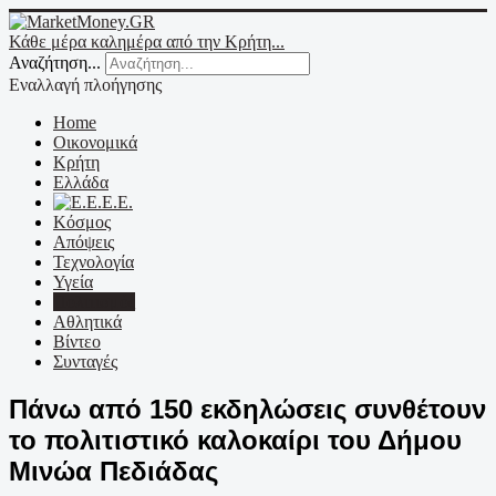
Κάθε μέρα καλημέρα από την Κρήτη...
Αναζήτηση...
Εναλλαγή πλοήγησης
Home
Οικονομικά
Κρήτη
Ελλάδα
Ε.Ε.
Κόσμος
Απόψεις
Τεχνολογία
Υγεία
Πολιτισμός
Αθλητικά
Βίντεο
Συνταγές
Πάνω από 150 εκδηλώσεις συνθέτουν
το πολιτιστικό καλοκαίρι του Δήμου
Μινώα Πεδιάδας