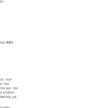
ην
την ΑΑΗ.
ων, των
ι την
ία και την
α γίνουν
ασκευής με
κευσης