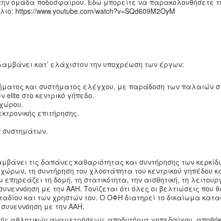
ό την ομάδα ποδοσφαίρου. Εδώ μπορείτε να παρακολουθήσετε τ
ύλιο:
https://www.youtube.com/watch?v=SQd609M2OyM
αλαμβάνει κατ’ ελάχιστον την υποχρέωση των έργων:
τήματος και συστήματος ελέγχου, με παράδοση των παλαιών σ
lite στο κεντρικό γήπεδο.
χώρου.
κτρονικής επιτήρησης.
 συστημάτων.
αμβάνει τις δαπάνες καθαριότητας και συντήρησης των κερκίδ
χώρων, τη συντήρηση του χλοοτάπητα του κεντρικού γηπέδου κα
πηρεάζει τη δομή, τη στατικότητα, την αισθητική, τη λειτουργ
εννόηση με την ΑΑΗ. Τονίζεται ότι όλες οι βελτιώσεις που θ
ταδίου και των χρηστών του. Ο ΟΦΗ διατηρεί το δικαίωμα κατ
 συνεννόηση με την ΑΑΗ.
γής αθλητικών αναμετρήσεων, αποδυτήρια γηπεδούχου, αποθή