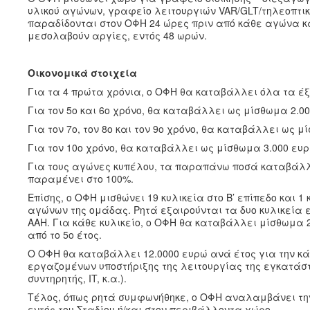
υλικού αγώνων, γραφείο λειτουργιών VAR/GLT/τηλεοπτικ
παραδίδονται στον ΟΦΗ 24 ώρες πριν από κάθε αγώνα κα
μεσολαβούν αργίες, εντός 48 ωρών.
Οικονομικά στοιχεία
Για τα 4 πρώτα χρόνια, ο ΟΦΗ θα καταβάλλει όλα τα έ
Για τον 5
ο
και 6
ο
χρόνο, θα καταβάλλει ως μίσθωμα 2.0
Για τον 7
ο
, τον 8
ο
και τον 9
ο
χρόνο, θα καταβάλλει ως μ
Για τον 10
ο
χρόνο, θα καταβάλλει ως μίσθωμα 3.000 ευ
Για τους αγώνες κυπέλου, τα παραπάνω ποσά καταβάλλον
παραμένει στο 100%.
Επίσης, ο ΟΦΗ μισθώνει 19 κυλικεία στο Β’ επίπεδο και 1 
αγώνων της ομάδας. Ρητά εξαιρούνται τα δυο κυλικεία ε
ΑΑΗ. Για κάθε κυλικείο, ο ΟΦΗ θα καταβάλλει μίσθωμα 
από το 5
ο
έτος.
Ο ΟΦΗ θα καταβάλλει 12.0000 ευρώ ανά έτος για την κ
εργαζομένων υποστήριξης της λειτουργίας της εγκατάστ
συντηρητής, IT, κ.α.).
Τέλος, όπως ρητά συμφωνήθηκε, ο ΟΦΗ αναλαμβάνει την 
εντός του Σταδίου ή/και στον περιβάλλοντα χώρο.