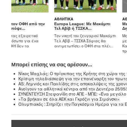
ΑΘΛΗΤΙΚΆ
ΑΘΛΗΤΙΚΆ
ν
Europa League: Με Μακάμπι
Μετά τον Aitor πήρε και
Τελ Αβίβ ή ΤΣΣΚΑ...
Δημήτρη Νικολάου με...
Τον νικητή του ζευγαριού Μακάμπι
Μετά την ολοκλήρωση της
Τελ Αβίβ – ΤΣΣΚΑ Σόφιας θα
μεταγραφής του Αϊτόρ
αντιμετωπίσει ο ΟΦΗ στα πλέι...
Κανταλαπιέδρα, ο ΟΦΗ
προχώρησε σε ακόμη μία..
Μπορεί επίσης να σας αρέσουν...
Νίκος Μαχλάς: Ο πρίγκιπας της Κρήτης στη χώρα της
Κρίσιμη τηλεδιάσκεψη για την επανέναρξη του πρωτ
ΑS: Λημνιός και Παυλίδης στις αποκαλύψεις της χρον
Ανοίγουν τα αθλητικά κέντρα από την Δευτέρα 25/05/
ΣΥΝΕΝΤΕΥΞΗ Στεφανίδη στο ΑΠΕ - ΜΠΕ: «Ένα μεγάλο
«Τα βρήκαν σε όλα ΑΕΚ και Γκρόζνι για Σιμάνσκι»
Ολυμπιακός : Στηρίζει την Παγκόσμια Ημέρα για τα