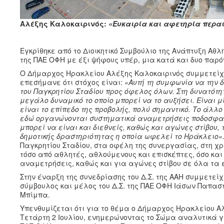
Αλέξης Καλοκαιρινός:
«Ευκαιρία και αφετηρία περα
Εγκρίθηκε από το Διοικητικό Συμβούλιο της Ανάπτυξη Αθ
της ΠΑΕ ΟΦΗ με έξι ψήφους υπέρ, μια κατά και δυο παρό
Ο Δήμαρχος Ηρακλείου Αλέξης Καλοκαιρινός συμμετείχε 
επεσήμανε ότι στόχος είναι:
«Αυτή τη συμφωνία να την 
του Παγκρητίου Σταδίου προς όφελος όλων. Στη δυνατότ
μεγάλο δυναμικό το οποίο μπορεί να το αυξήσει. Είναι μ
είναι το επίπεδο της προβολής, πολύ σημαντικό. Το άλλο 
εδώ οργανώνονται συστηματικά αναμετρήσεις ποδοσφαιρι
μπορεί να είναι και διεθνείς, καθώς και αγώνες στίβου,
δημοτικής δραστηριότητας η οποία ωφελεί το Ηράκλειο»
Παγκρητίου Σταδίου, στα οφέλη της συνεργασίας, στη χ
τόσο από αθλητές, αθλούμενους και επισκέπτες, όσο και
αναμετρήσεις, καθώς και για αγώνες στίβου σε όλα τα 
Στην έναρξη της συνεδρίασης του Δ.Σ. της ΑΑΗ συμμετεί
σύμβουλος και μέλος του Δ.Σ. της ΠΑΕ ΟΦΗ Ιάσων Παπα
Μπίμπα.
Υπενθυμίζεται ότι για το θέμα ο Δήμαρχος Ηρακλείου Α
Τετάρτη 2 Ιουλίου, ενημερώνοντας το Σώμα αναλυτικά γ