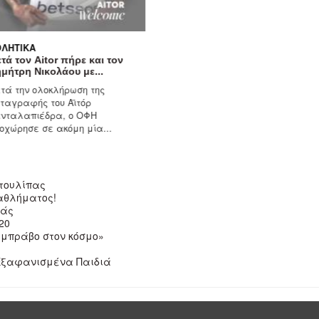
ΑΘΛΗΤΙΚΆ
 τον
Σήμερα το πρώτο φι
ΟΦΗ στην Ολλανδί
Με διπλή προπόνηση 
προετοιμασία του Ο
Roosendaal, πριν το π
.
 τουλίπας
αθλήματος!
ιάς
20
 μπράβο στον κόσμο»
 Εξαφανισμένα Παιδιά