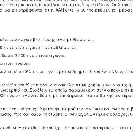
ού παρόχου, ιατρείο ομάδας και ιατρείο φιλάθλων. Οι λοιποί
ι θα επιστρέφονται στην ΑΑΗ στις 14:00 της επόμενης ημέρας,
ξοδα των έργων βελτίωσης αντί μισθώματος.
00 ευρώ ανά αγώνα πρωταθλήματος.
ίσθωμα 2.500 ευρώ ανά αγώνα.
ρώ ανά αγώνα.
ται στο 50%, εκτός την περίπτωση ημιτελικού κυπέλλου, όπο
κυλικείο στο Α’ επίπεδο, για αποκλειστική χρήση μόνο για τις 
ξωτερικά του Σταδίου, τα οποία παραμένουν στην αποκλειστικ
200 ευρώ / αγώνα / θύρα, με επιβάρυνση τιμαριθμικής αναπρ
άλυψη του κόστους ηλεκτροφωτισμού των αγώνων και των αμοι
ασης, προ και κατά τη διάρκεια των αγώνων (ηλεκτρολόγος, υ
ευθύνη για κάθε πιθανή ζημιά που μπορεί να προκύψει από τ