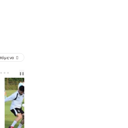
πόμενο
PREV
NEXT
❚❚