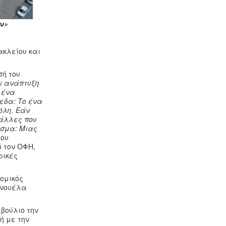
ν»
ακλείου και
σή του
ρω ανάπτυξη
 ένα
πεδα: Το ένα
όλη. Εάν
 άλλες που
εσμα: Μιας
του
ό τον ΟΦΗ,
ρικές
νομικός
ανουέλα
βούλιο την
ή με την