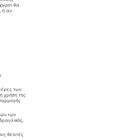
 χώροι θα
 ή αν
υ
ημέρες των
ή χρήση της
οσαρμογής
βών των
δραυλικός,
ους θεατές