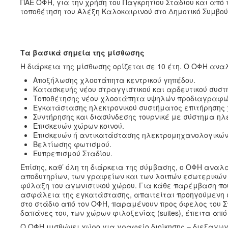
ΠΑΕ ΟΦΗ, για την χρήση του Παγκρητίου Σταδίου και απ
τοποθέτηση του Αλέξη Καλοκαιρινού στο Δημοτικό Συμβο
Τα βασικά σημεία της μίσθωσης
Η διάρκεια της μίσθωσης ορίζεται σε 10 έτη. Ο ΟΦΗ αν
Αποξήλωσης χλοοτάπητα κεντρικού γηπέδου.
Κατασκευής νέου στραγγιστικού και αρδευτικού συσ
Τοποθέτησης νέου χλοοτάπητα υψηλών προδιαγραφών e
Εγκατάστασης ηλεκτρονικού συστήματος επιτήρησης 
Συντήρησης και διασύνδεσης τουρνικέ με σύστημα ηλε
Επισκευών χώρων κοινού.
Επισκευών ή αντικατάστασης ηλεκτρομηχανολογικών
Βελτίωσης φωτισμού.
Ευπρεπισμού Σταδίου.
Επίσης, καθ’ όλη τη διάρκεια της σύμβασης, ο ΟΦΗ αναλ
αποδυτηρίων, των γραφείων και των λοιπών εσωτερικών 
φύλαξη του αγωνιστικού χώρου. Για κάθε παρέμβαση που ε
ασφάλεια της εγκατάστασης, απαιτείται προηγούμενη συν
στο στάδιο από τον ΟΦΗ, παραμένουν προς όφελος του Σ
δαπάνες του, των χώρων φιλοξενίας (suites), έπειτα από
Ο ΟΦΗ μισθώνει χώρο για γραφείο διοίκησης – διεξαγω