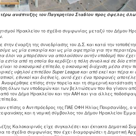
ιτέρω ανάπτυξης του Παγκρητίου Σταδίου προς όφελος όλω
λητισμού Ηρακλείου το σχέδιο συμφωνίας μεταξύ του Δήμου Ηρ
ν.
στην έναρξη της συνεδρίασης του Δ.Σ. και κατά την τοποθέτη
δούμε ως μία ευκαιρία και ως μία αφετηρία για την περαιτέ
ητα όλοι να μπορέσουν να απολαύσουν αυτήν υποδομή που έχει
ία εστία από τη οποία θα κερδίζει η πόλη συνολικά σε δύο επί
είναι το οικονομικό επίπεδο, η οικονομική διάχυση μέσα στην π
κές υψηλού επιπέδου Super League και από εκεί και πέρα κι
 τοπικοί, εθνικοί και διεθνείς, αυτό έχει ένα προφανές αποτέλ
.
Αναφέρθηκε επίσης στην πορεία και τη σημερινή κατάσταση 
ρήση όλων των υποδομών και των βελτιώσεων που θα γίνουν απ
 από τον Δήμο Ηρακλείου και την ΑΑΗ και για άλλες ποδοσφαι
επίπεδα.
χαν επίσης ο Αντιπρόεδρος της ΠΑΕ ΟΦΗ Ηλίας Πουρσανίδης, ο 
στεφανάκης και η νομική σύμβουλος του Δήμου Ηρακλείου Εμμ
λέξης Καλοκαιρινός είχε συγκαλέσει και έκτακτο Δημοτικό Συμ
ια το σχέδιο συμφωνίας που έχει διαμορφώσει η Δημοτική Αρχ