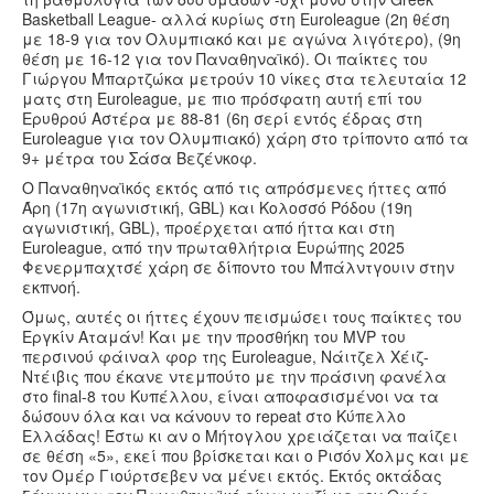
Basketball League- αλλά κυρίως στη Euroleague (2η θέση
με 18-9 για τον Ολυμπιακό και με αγώνα λιγότερο), (9η
θέση με 16-12 για τον Παναθηναϊκό). Οι παίκτες του
Γιώργου Μπαρτζώκα μετρούν 10 νίκες στα τελευταία 12
ματς στη Euroleague, με πιο πρόσφατη αυτή επί του
Ερυθρού Αστέρα με 88-81 (6η σερί εντός έδρας στη
Euroleague για τον Ολυμπιακό) χάρη στο τρίποντο από τα
9+ μέτρα του Σάσα Βεζένκοφ.
Ο Παναθηναϊκός εκτός από τις απρόσμενες ήττες από
Άρη (17η αγωνιστική, GBL) και Κολοσσό Ρόδου (19η
αγωνιστική, GBL), προέρχεται από ήττα και στη
Euroleague, από την πρωταθλήτρια Ευρώπης 2025
Φενερμπαχτσέ χάρη σε δίποντο του Μπάλντγουιν στην
εκπνοή.
Όμως, αυτές οι ήττες έχουν πεισμώσει τους παίκτες του
Εργκίν Αταμάν! Και με την προσθήκη του MVP του
περσινού φάιναλ φορ της Euroleague, Νάιτζελ Χέιζ-
Ντέιβις που έκανε ντεμπούτο με την πράσινη φανέλα
στο final-8 του Κυπέλλου, είναι αποφασισμένοι να τα
δώσουν όλα και να κάνουν το repeat στο Κύπελλο
Ελλάδας! Έστω κι αν ο Μήτογλου χρειάζεται να παίζει
σε θέση «5», εκεί που βρίσκεται και ο Ρισόν Χολμς και με
τον Ομέρ Γιούρτσεβεν να μένει εκτός. Εκτός οκτάδας