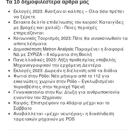
Τα 10 δημοφιλέστερα άρθρα μας
Εκλογές 2023: Άνοιξαν οι κάλπες – Όλα όσα πρέπει
να ξέρετε
Έκτακτο δελτίο επιδείνωσης του καιρού: Καταιγίδες
με βροχές και χαλάζι - Ποιες περιοχές
επηρεάζονται
Κοινωνικός Τουρισμός 2023: Πότε θα ανακοινωθούν τα
αποτελέσματα
Δημοσκόπηση Metron Analysis: Παραμένει η διαφορά
ΝΔ με ΣΥΡΙΖΑ – 8 κόμματα στη Βουλή
Πανελλαδικές 2023: Λήξη προθεσμίας υποβολής
Μηχανογραφικού την ερχόμενη Δευτέρα
Εκλογές 2023: Δωρεάν η διέλευση από τα διόδια
Φωτιά στην Ρόδο: Νέο μήνυμα από το 112 για
εκκενώσεις χωριών στην Ρόδο – Εγκλωβισμένοι
πυροσβέστες στην περιοχή Υψενή
Γυναικοκτονία στην Κω: Δίωξη για ανθρωποκτονία
εναντίον του 32χρονου
Καιρός: Επιστρέφουν τα 40άρια μέχρι και το
Σάββατο
Αναβάλλεται «μέχρι νεωτέρας» η διασύνδεση
ταμειακών μηχανών με POS