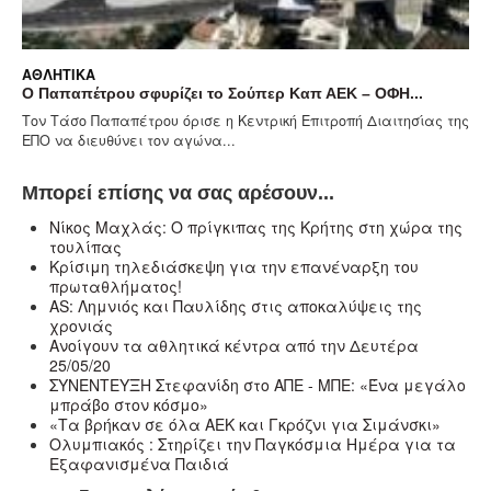
ΑΘΛΗΤΙΚΆ
το Σούπερ Καπ ΑΕΚ – ΟΦΗ...
Νέα ήττα για τον ΟΦΗ από 
 η Κεντρική Επιτροπή Διαιτησίας της
Παρουσιάζοντας εξαιρετικό 
α...
ημίχρονο, ο ΟΦΗ δεν τα κατά
Μπορεί επίσης να σας αρέσουν...
Νίκος Μαχλάς: Ο πρίγκιπας της Κρήτης στη χώρα της
τουλίπας
Κρίσιμη τηλεδιάσκεψη για την επανέναρξη του
πρωταθλήματος!
ΑS: Λημνιός και Παυλίδης στις αποκαλύψεις της
χρονιάς
Ανοίγουν τα αθλητικά κέντρα από την Δευτέρα
25/05/20
ΣΥΝΕΝΤΕΥΞΗ Στεφανίδη στο ΑΠΕ - ΜΠΕ: «Ένα μεγάλο
μπράβο στον κόσμο»
«Τα βρήκαν σε όλα ΑΕΚ και Γκρόζνι για Σιμάνσκι»
Ολυμπιακός : Στηρίζει την Παγκόσμια Ημέρα για τα
Εξαφανισμένα Παιδιά