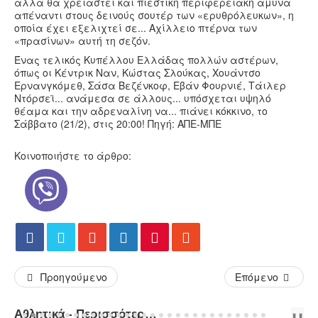
αλλά θα χρειαστεί και πιεστική περιφερειακή άμυνα
απέναντι στους δεινούς σουτέρ των «ερυθρόλευκων», η
οποία έχει εξελιχτεί σε... Αχίλλειο πτέρνα των
«πρασίνων» αυτή τη σεζόν.
Ένας τελικός Κυπέλλου Ελλάδας πολλών αστέρων,
όπως οι Κέντρικ Ναν, Κώστας Σλούκας, Χουάντσο
Ερνανγκόμεθ, Σάσα Βεζένκοφ, Εβάν Φουρνιέ, Τάιλερ
Ντόρσεϊ... ανάμεσα σε άλλους... υπόσχεται υψηλό
θέαμα και την αδρεναλίνη να... πιάνει κόκκινο, το
Σάββατο (21/2), στις 20:00! Πηγή: ΑΠΕ-ΜΠΕ
Κοινοποιήστε το άρθρο:
Προηγούμενο
Επόμενο
Αθλητικά - Περισσότερα Άρθρα...
PREV
NEXT
❚❚