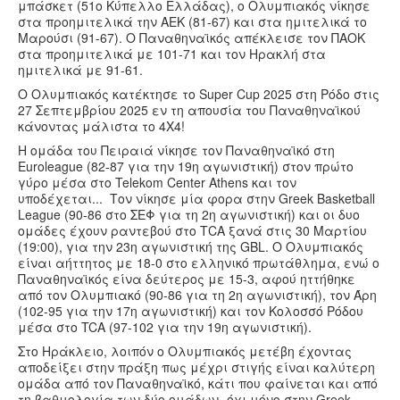
μπάσκετ (51ο Κύπελλο Ελλάδας), ο Ολυμπιακός νίκησε
στα προημιτελικά την ΑΕΚ (81-67) και στα ημιτελικά το
Μαρούσι (91-67). Ο Παναθηναϊκός απέκλεισε τον ΠΑΟΚ
στα προημιτελικά με 101-71 και τον Ηρακλή στα
ημιτελικά με 91-61.
Ο Ολυμπιακός κατέκτησε το Super Cup 2025 στη Ρόδο στις
27 Σεπτεμβρίου 2025 εν τη απουσία του Παναθηναϊκού
κάνοντας μάλιστα το 4Χ4!
Η ομάδα του Πειραιά νίκησε τον Παναθηναϊκό στη
Euroleague (82-87 για την 19η αγωνιστική) στον πρώτο
γύρο μέσα στο Telekom Center Athens και τον
υποδέχεται... Τον νίκησε μία φορα στην Greek Basketball
League (90-86 στο ΣΕΦ για τη 2η αγωνιστική) και οι δυο
ομάδες έχουν ραντεβού στο ΤCA ξανά στις 30 Μαρτίου
(19:00), για την 23η αγωνιστική της GBL. Ο Ολυμπιακός
είναι αήττητος με 18-0 στο ελληνικό πρωτάθλημα, ενώ ο
Παναθηναϊκός είνα δεύτερος με 15-3, αφού ηττήθηκε
από τον Ολυμπιακό (90-86 για τη 2η αγωνιστική), τον Άρη
(102-95 για την 17η αγωνιστική) και τον Κολοσσό Ρόδου
μέσα στο TCA (97-102 για την 19η αγωνιστική).
Στο Ηράκλειο, λοιπόν ο Ολυμπιακός μετέβη έχοντας
αποδείξει στην πράξη πως μέχρι στιγής είναι καλύτερη
ομάδα από τον Παναθηναϊκό, κάτι που φαίνεται και από
τη βαθμολογία των δύο ομάδων -όχι μόνο στην Greek