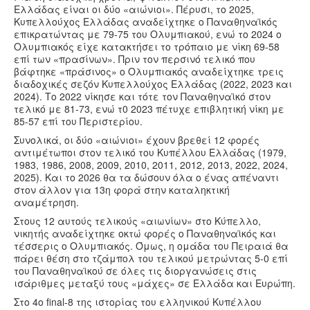
Ελλάδας είναι οι δύο «αιώνιοι». Πέρυσι, το 2025,
Κυπελλούχος Ελλάδας αναδείχτηκε ο Παναθηναϊκός
επικρατώντας με 79-75 του Ολυμπιακού, ενώ το 2024 ο
Ολυμπιακός είχε κατακτήσει το τρόπαιο με νίκη 69-58
επί των «πρασίνων». Πριν τον περσινό τελικό που
βάφτηκε «πράσινος» ο Ολυμπιακός αναδείχτηκε τρεις
διαδοχικές σεζόν Κυπελλούχος Ελλάδας (2022, 2023 και
2024). Το 2022 νίκησε και τότε τον Παναθηναϊκό στον
τελικό με 81-73, ενώ τ0 2023 πέτυχε επιβλητική νίκη με
85-57 επί του Περιστερίου.
Συνολικά, οι δύο «αιώνιοι» έχουν βρεθεί 12 φορές
αντιμέτωποι στον τελικό του Κυπέλλου Ελλάδας (1979,
1983, 1986, 2008, 2009, 2010, 2011, 2012, 2013, 2022, 2024,
2025). Και το 2026 θα τα δώσουν όλα ο ένας απέναντι
στον άλλον για 13η φορά στην καταληκτική
αναμέτρηση.
Στους 12 αυτούς τελικούς «αιωνίων» στο Κύπελλο,
νικητής αναδείχτηκε οκτώ φορές ο Παναθηναϊκός και
τέσσερις ο Ολυμπιακός. Όμως, η ομάδα του Πειραιά θα
πάρει θέση στο τζάμπολ του τελικού μετρώντας 5-0 επί
του Παναθηναϊκού σε όλες τις διοργανώσεις στις
ισάριθμες μεταξύ τους «μάχες» σε Ελλάδα και Ευρώπη.
Στο 4ο final-8 της ιστορίας του ελληνικού Κυπέλλου