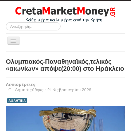
Κάθε μέρα καλημέρα από την Κρήτη...
Αναζήτηση...
Εναλλαγή
πλοήγησης
Home
Ολυμπιακός-Παναθηναϊκός,τελικός
Οικονομικά
«αιωνίων» απόψε(20:00) στο Ηράκλειο
Κρήτη
Λεπτομέρειες
Ελλάδα
Δημοσιεύθηκε : 21 Φεβρουαρίου 2026
Ε.Ε.
ΑΘΛΗΤΙΚΑ
Κόσμος
Απόψεις
Τεχνολογία