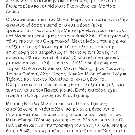
ξένων για τον Παναθηναϊκό είναι μαζί με τον Ομέρ
Γιούρτσεβεν και οι Μάριους Γκριγκόνις και Ματίας
Λεσόρ.
Ο Ολυμπιακός είδε τον Μόντε Μόρις να επιστρέφει στην
αγωνιστική δράση μετά από 40 ημέρες (είχε
τραυματιστεί κόντρα στην Μπάγερν Μονάχου) απέναντι
στο Μαρούσι στον ημιτελικό του Κυπέλλου. Ο Αμερικανός
πόιντ γκαρντ του Ολυμπιακού, Μόντε Μόρις που είχε να
παίξει από τις 9 Ιανουαρίου ήταν εξαιρετικός στην
επιστροφή του μετρώντας 11 πόντους (3/4 βολές, 1/1
δίποντα, 2/2 τρίποντα), 4 ασίστ, 2 κερδισμένα φάουλ, 1
ριμπάουντ και 1 κλέψιμο στα 13:25΄΄ που έμεινε στο
παρκέ. Οι Φρανκ Νιλικίνα, Μόντε Μόρις, Εβάν Φουρνιέ,
Τάισον Ουόρντ, Άλεκ Πίτερς, Νίκολα Μιλουτίνοφ, Ταϊρίκ
Τζόουνς και Ντόντα Χολ είναι οι οκτώ ξένοι του
Ολυμπιακού από τους οποίους θα επιλέξει τους έξι για
τον τελικό με τον Παναθηναϊκό. Εκτός οκτάδας έχει
αφήσει ο Ολυμπιακός τον Κόρι Τζόσεφ.
Με τους Νίκολα Μιλουτίνοφ και Ταϊρίκ Τζόουνς
αμφίβολους, ο Ντόντα Χολ, θα είναι ο μόνος υγιής
σέντερ για τους Πειραιώτες, ακόμη κι αν ένας εκ των
Μιλουτίνοφ, Τζόουνς ή ακόμη και οι δύο αγωνιστούν. Ο
Παναθηναϊκός με την προσθήκη του Νάιτζελ Χέιζ-Ντέιβις
θα επιδιώξει να «χτυπήσει» στη ρακέτα τον Ολυμπιακό,