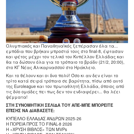
Υγεία
Πολιτισμός
Αθλητικά
Βίντεο
Συνταγές
Ολυμπιακός και Παναθηναϊκός ξεπέρασαν όλα τα...
εμπόδια που βρήκαν μπροστά τους στο final-8, έφτασαν
και φέτος μέχρι τον τελικό του Κυπέλλου Ελλάδας και
θα τα δώσουν όλα για το τρόπαιο το βράδυ (21/2, 20:00),
στο ΚΓ Νέας Αλικαρνασσού στο Ηράκλειο.
Και το θέλουν και οι δυο πολύ! Όσο κι αν δεν είναι το
τρίτο κατά σειρά τρόπαιο σε βαρύτητα, πίσω από αυτό
της Euroleague και του πρωταθλητή Ελλάδα, όποιος από
τις δύο ομάδες πει πως δεν τον ενδιαφέρει... θα λέει
ψέμματα!
ΣΤΗ ΣΥΝΟΜΗΤΙΚΗ ΣΕΛΙΔΑ ΤΟΥ ΑΠΕ-ΜΠΕ ΜΠΟΡΕΙΤΕ
ΕΠΊΣΗΣ ΝΑ ΔΙΑΒΑΣΕΤΕ:
ΚΥΠΕΛΛΟ ΕΛΛΑΔΑΣ ΑΝΔΡΩΝ 2025-26
Η ΠΟΡΕΙΑ ΠΡΟΣ ΤΟ FINAL-8 2026
Η «ΧΡΥΣΗ ΒΙΒΛΟΣ» ΤΩΝ ΜVPs