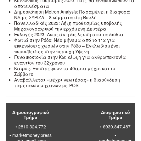
Κοινωνικός Τουρισμός 2023: Πότε θα ανακοινωθούν τα
αποτελέσματα
Δημοσκόπηση Metron Analysis: Παραμένει η διαφορά
ΝΔ με ΣΥΡΙΖΑ – 8 κόμματα στη Βουλή
Πανελλαδικές 2023: Λήξη προθεσμίας υποβολής
Μηχανογραφικού την ερχόμενη Δευτέρα
Εκλογές 2023: Δωρεάν η διέλευση από τα διόδια
Φωτιά στην Ρόδο: Νέο μήνυμα από το 112 για
εκκενώσεις χωριών στην Ρόδο – Εγκλωβισμένοι
πυροσβέστες στην περιοχή Υψενή
Γυναικοκτονία στην Κω: Δίωξη για ανθρωποκτονία
εναντίον του 32χρονου
Καιρός: Επιστρέφουν τα 40άρια μέχρι και το
Σάββατο
Αναβάλλεται «μέχρι νεωτέρας» η διασύνδεση
ταμειακών μηχανών με POS
Δημοσιογραφικό
Διαφημιστικό
Τμήμα
Τμήμα
• 2810.324.772
• 6930.847.487
•
marketmoney.press
•
<at> gmail.com
marketmoney.gr