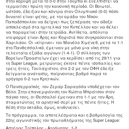
στην κορυφή μετά το 0-0 στην Τούμπα κι ευελπιστεί να
τερματίσει πρώτη την κανονική περίοδο. Οι Βοιωτοί,
ωστόσο, έδειξαν και κόντρα στον Ολυμπιακό (0-0) πόσο
δυνατοί είναι φέτος, με την ομάδα του Νίκου
Παπαδόπουλου να δείχνει πως ξεπέρασε τον άδοξο
αποκλεισμό στα ημιτελικά του Κυπέλλου και να θέλει
να παραμείνει στην τετράδα. Αντίθετα, απόλυτα
ντεφορμέ είναι Άρης και Κηφισιά που συγκρούονται στου
Χαριλάου. Οι «κίτρινοι» του Μανόλο Χιμένεθ, μετά το 1-1
στο Πανθεσσαλικό, έμειναν με μόνο μια νίκη στην
τελευταία εξάδα αγώνων (1-4-1). Ο σύλλογος των
Βορείων Προαστείων έχει να κερδίσει από τις 29/11 για
τη Super League, μετρώντας έκτοτε πέντε ισοπαλίες και
τρεις ήττες. Τουλάχιστον, στο 2-2 με τον ΟΦΗ έδειξε
δείγματα ανάτασης, παίρνοντας βαθμό παρά το
γρήγορο 0-2 των Κρητικών.
O Πανσερραϊκός του Ζεράρ Σαραγόσα υποδέχεται τον
Βόλο. Στην επανεμφάνιση του Κώστα Μπράτσου στον
πάγκο τους, οι Θεσσαλοί έμειναν στο 1-1 με τον Άρη,
σταματώντας το αρνητικό σερί με τις πέντε ήττες. Η
θέση στην οκτάδα, όμως, κινδυνεύει.
Το πρόγραμμα, τα αποτελέσματα και η βαθμολογία της
22ης αγωνιστικής του πρωταθλήματος της Super League:
Αστέρας Τρίπολης - Ατρόμητος 1-2