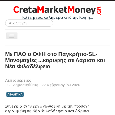
Κάθε μέρα καλημέρα από την Κρήτη...
Αναζήτηση...
Εναλλαγή
πλοήγησης
Home
Με ΠΑΟ ο ΟΦΗ στο Παγκρήτιο-SL-
Οικονομικά
Μονομαχίες ...κορυφής σε Λάρισα και
Νέα Φιλαδέλφεια
Κρήτη
Ελλάδα
Λεπτομέρειες
Ε.Ε.
Δημοσιεύθηκε : 22 Φεβρουαρίου 2026
Κόσμος
ΑΘΛΗΤΙΚΑ
Απόψεις
Συνέχεια στην 22η αγωνιστική με την προσοχή
Τεχνολογία
στραμμένη σε Νέα Φιλαδέλφεια και Λάρισα.