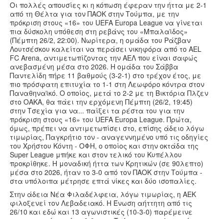
Οι πολλές απουσίες κι η κόπωση έφεραν την ήττα με 2-1
Υγεία
από τη Θέλτα για τον ΠΑΟΚ στην Τούμπα, με την
πρόκριση στους «16» του UEFA Europa League να γίνεται
Πολιτισμός
πια δύσκολη υπόθεση στη ρεβάνς του «Μπαλαϊδος»
(Πέμπτη 26/2, 22:00). Νωρίτερα, η ομάδα του Ράζβαν
Αθλητικά
Λουτσέσκου καλείται να περάσει νικηφόρα από το AEL
Βίντεο
FC Arena, αντιμετωπίζοντας την ΑΕΛ που είναι σαφώς
ανεβασμένη μέσα στο 2026. Η ομάδα του Σάββα
Συνταγές
Παντελίδη πήρε 11 βαθμούς (3-2-1) στο τρέχον έτος, με
πιο πρόσφατη επιτυχία το 1-1 στη Λεωφόρο κόντρα στον
Παναθηναϊκό. Ο οποίος, μετά το 2-2 με τη Βικτόρια Πλζεν
στο ΟΑΚΑ, θα πάει την ερχόμενη Πέμπτη (26/2, 19:45)
στην Τσεχία για να... παίξει τα ρέστα του για την
πρόκριση στους «16» του UEFA Europa League. Πρώτα,
όμως, πρέπει να αντιμετωπίσει στο, επίσης άδειο λόγω
τιμωρίας, Παγκρήτιο τον - αναγεννημένο υπό τις οδηγίες
του Χρήστου Κόντη - ΟΦΗ, ο οποίος και στην οκτάδα της
Super League μπήκε και στον τελικό του Κυπέλλου
προκρίθηκε. Η μοναδική ήττα των Κρητικών (σε 90λεπτο)
μέσα στο 2026, ήταν το 3-0 από τον ΠΑΟΚ στην Τούμπα -
στα υπόλοιπα μέτρησε επτά νίκες και δύο ισοπαλίες.
Στην άδεια Νέα Φιλαδέλφεια, λόγω τιμωρίας, η ΑΕΚ
φιλοξενεί τον Λεβαδειακό. Η Ένωση αήττητη από τις
26/10 και εδώ και 13 αγωνιστικές (10-3-0) παρέμεινε