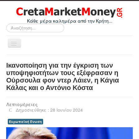
Κάθε μέρα καλημέρα από την Κρήτη...
Αναζήτηση...
Εναλλαγή
πλοήγησης
Home
Ικανοποίηση για την έγκριση των
Οικονομικά
υποψηφιοτήτων τους εξέφρασαν η
Ούρσουλα φον ντερ Λάιεν, η Κάγια
Κρήτη
Κάλας και ο Αντόνιο Κόστα
Ελλάδα
Ε.Ε.
Λεπτομέρειες
Δημοσιεύθηκε : 28 Ιουνίου 2024
Κόσμος
Ευρωπαϊκή Ένωση
Απόψεις
Τεχνολογία