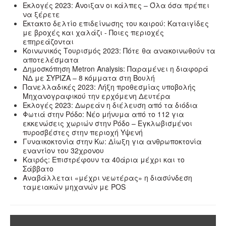
Εκλογές 2023: Άνοιξαν οι κάλπες – Όλα όσα πρέπει
να ξέρετε
Έκτακτο δελτίο επιδείνωσης του καιρού: Καταιγίδες
με βροχές και χαλάζι - Ποιες περιοχές
επηρεάζονται
Κοινωνικός Τουρισμός 2023: Πότε θα ανακοινωθούν τα
αποτελέσματα
Δημοσκόπηση Metron Analysis: Παραμένει η διαφορά
ΝΔ με ΣΥΡΙΖΑ – 8 κόμματα στη Βουλή
Πανελλαδικές 2023: Λήξη προθεσμίας υποβολής
Μηχανογραφικού την ερχόμενη Δευτέρα
Εκλογές 2023: Δωρεάν η διέλευση από τα διόδια
Φωτιά στην Ρόδο: Νέο μήνυμα από το 112 για
εκκενώσεις χωριών στην Ρόδο – Εγκλωβισμένοι
πυροσβέστες στην περιοχή Υψενή
Γυναικοκτονία στην Κω: Δίωξη για ανθρωποκτονία
εναντίον του 32χρονου
Καιρός: Επιστρέφουν τα 40άρια μέχρι και το
Σάββατο
Αναβάλλεται «μέχρι νεωτέρας» η διασύνδεση
ταμειακών μηχανών με POS