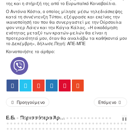
της και η στήριξή της από το Ευρωπαϊκό Κοινοβούλιο.
Ο Αντόνιο Κόστα, ο οποίος μίλησε μέσω τηλεδιάσκεψης
κατά τη συνέντευξη Τύπου, εξέφρασε και εκείνος την
ικανοποίησή του που θα συνεργαστεί με την Ούρσουλα
φον ντερ Λάιεν και την Κάγια Κάλας. «H οικοδόμηση
ενότητας μεταξύ των κρατών-μελών θα είναι η
προτεραιότητά μου, όταν θα αναλάβω τα καθήκοντά μου
το Δεκέμβρη», δήλωσε.Πηγή: ΑΠΕ-ΜΠΕ
Κοινοποιήστε το άρθρο:
Προηγούμενο
Επόμενο
Ε.Ε. - Περισσότερα Άρθρα...
PREV
NEXT
❚❚