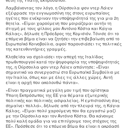
Λαμβάνοντας τον λόγο, η Ούρσουλα φον ντερ Λάιεν
εξέφρασε την ευγνωμοσύνη της στους ευρωπαίους
ηγέτες που ενέκριναν την υποψηφιότητά της για μια 2η
θητεία. «Είμαι χαρούμενη που μοιράζομαι αυτήν τη
στιγμή με τους φίλους μου Αντόνιο Κόστα και Κάγια
Κάλας», δήλωσε η Πρόεδρος της Κομισιόν. Τόνισε ότι το
επόμενο βήμα είναι να ζητήσει την επιβεβαίωση από το
Ευρωπαϊκό Κοινοβούλιο, αφού παρουσιάσει τις πολιτικές
της κατευθυντήριες γραμμές.
Κληθείσα να σχολιάσει την αποχή της Ιταλίδας
πρωθυπουργού κατά την ψηφοφορία της υποψηφιότητάς
της, η Ούρσουλα φον ντερ Λάιεν απάντησε: «Είναι
σημαντικό να συνεργαστώ στο Ευρωπαϊκό Συμβούλιο με
την Ιταλία, όπως και με όλες τις άλλες χώρες. Αυτή
είναι η αρχή που ακολουθώ πάντα».
«Είναι πραγματικά μεγάλη μου τιμή που ορίστηκα
Ύπατη Εκπρόσωπος της ΕΕ για θέματα εξωτερικής
πολιτικής και πολιτικής ασφαλείας. Η εμπιστοσύνη σας
σημαίνει πολλά», δήλωσε από την πλευρά της, η Κάγια
Κάλας. «Είμαι πολύ χαρούμενη που θα εργαστώ μαζί
με την Ούρσουλα και τον Αντόνιο Κόστα. Θα κάνουμε
πολύ καλή ομάδα για να επιτύχουμε τους στόχους της
ΕΕ». Πρόσθεσε ότι το επόμενο βήμα θα είναι η ακρόασή