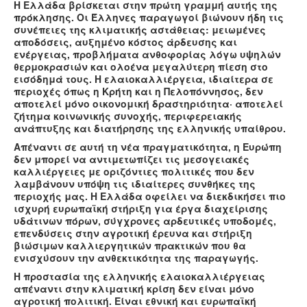
Η Ελλάδα βρίσκεται στην πρώτη γραμμή αυτής της
πρόκλησης. Οι Έλληνες παραγωγοί βιώνουν ήδη τις
συνέπειες της κλιματικής αστάθειας: μειωμένες
αποδόσεις, αυξημένο κόστος άρδευσης και
ενέργειας, προβλήματα ανθοφορίας λόγω υψηλών
θερμοκρασιών και ολοένα μεγαλύτερη πίεση στο
εισόδημά τους. Η ελαιοκαλλιέργεια, ιδιαίτερα σε
περιοχές όπως η Κρήτη και η Πελοπόννησος, δεν
αποτελεί μόνο οικονομική δραστηριότητα· αποτελεί
ζήτημα κοινωνικής συνοχής, περιφερειακής
ανάπτυξης και διατήρησης της ελληνικής υπαίθρου.
Απέναντι σε αυτή τη νέα πραγματικότητα, η Ευρώπη
δεν μπορεί να αντιμετωπίζει τις μεσογειακές
καλλιέργειες με οριζόντιες πολιτικές που δεν
λαμβάνουν υπόψη τις ιδιαίτερες συνθήκες της
περιοχής μας. Η Ελλάδα οφείλει να διεκδικήσει πιο
ισχυρή ευρωπαϊκή στήριξη για έργα διαχείρισης
υδάτινων πόρων, σύγχρονες αρδευτικές υποδομές,
επενδύσεις στην αγροτική έρευνα και στήριξη
βιώσιμων καλλιεργητικών πρακτικών που θα
ενισχύσουν την ανθεκτικότητα της παραγωγής.
Η προστασία της ελληνικής ελαιοκαλλιέργειας
απέναντι στην κλιματική κρίση δεν είναι μόνο
αγροτική πολιτική. Είναι εθνική και ευρωπαϊκή