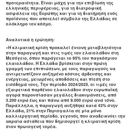
προτεραιότητα. Είναι μάχη για την επιβίωση της
ελληνικής περιφέρειας, για τη διατροφική
ασφάλεια της Ευρώπης και για τη διατήρηση ενός
προϊόντος που αποτελεί σύμβολο της Ελλάδας σε
ολόκληρο τον κόσμο.
Αναλυτικά η ερώτηση:
«Η κλιματική κρίση προκαλεί έντονη μεταβλητότητα
στην παραγωγή και στις τιμές του ελαιολάδου στη
Μεσόγειο, όπου παράγεται το 95% του παγκόσμιου
ελαιολάδου. Η Ελλάδα βρίσκεται στην πρώτη
γραμμή των επιπτώσεων, με τους παραγωγούς να
αντιμετωπίζουν αυξημένο κόστος άρδευσης και
ενέργειας, μειωμένες αποδόσεις και πίεση στο
εισόδημά τους. Την περίοδο 2024/2025, οι τιμές του
εξαιρετικά παρθένου ελαιολάδου στην ευρωπαϊκή
αγορά παρουσίασαν μεγάλες διακυμάνσεις, από
3.200 ευρώ έως και πάνω από 9.000 ευρώ ανά τόνο.
Παράλληλα, η παραγωγή αυξήθηκε κατά 43% στην
Ελλάδα, 21% στην Πορτογαλία σε μία μόνο
καλλιεργητική περίοδο, γεγονός που αναδεικνύει την
ακραία αστάθεια που δημιουργεί η κλιματική κρίση
στον πρωτογενή τομέα.