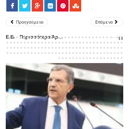
Προηγούμενο
Επόμενο
Ε.Ε. - Περισσότερα Άρθρα...
PREV
NEXT
❚❚