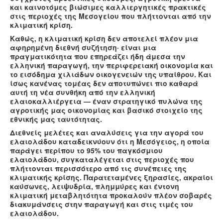
και καινοτόμες βιώσιμες καλλιεργητικές πρακτικές
στις περιοχές της Μεσογείου που πλήττονται από την
κλιματική κρίση.
Καθώς, η κλιματική κρίση δεν αποτελεί πλέον μια
αφηρημένη διεθνή συζήτηση· είναι μια
πραγματικότητα που επηρεάζει ήδη άμεσα την
ελληνική παραγωγή, την περιφερειακή οικονομία και
το εισόδημα χιλιάδων οικογενειών της υπαίθρου. Και
ίσως κανένας τομέας δεν αποτυπώνει πιο καθαρά
αυτή τη νέα συνθήκη από την ελληνική
ελαιοκαλλιέργεια — έναν στρατηγικό πυλώνα της
αγροτικής μας οικονομίας και βασικό στοιχείο της
εθνικής μας ταυτότητας.
Διεθνείς μελέτες και αναλύσεις για την αγορά του
ελαιολάδου καταδεικνύουν ότι η Μεσόγειος, η οποία
παράγει περίπου το 95% του παγκόσμιου
ελαιολάδου, συγκαταλέγεται στις περιοχές που
πλήττονται περισσότερο από τις συνέπειες της
κλιματικής κρίσης. Παρατεταμένες ξηρασίες, ακραίοι
καύσωνες, λειψυδρία, πλημμύρες και έντονη
κλιματική μεταβλητότητα προκαλούν πλέον σοβαρές
διακυμάνσεις στην παραγωγή και στις τιμές του
ελαιολάδου.