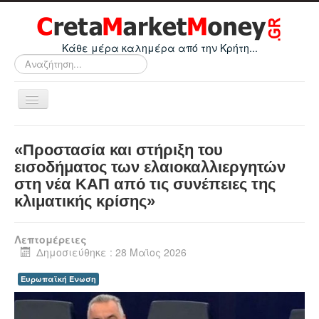
Κάθε μέρα καλημέρα από την Κρήτη...
Αναζήτηση...
Εναλλαγή
πλοήγησης
Home
«Προστασία και στήριξη του
Οικονομικά
εισοδήματος των ελαιοκαλλιεργητών
στη νέα ΚΑΠ από τις συνέπειες της
Κρήτη
κλιματικής κρίσης»
Ελλάδα
Ε.Ε.
Λεπτομέρειες
Δημοσιεύθηκε : 28 Μαϊος 2026
Κόσμος
Ευρωπαϊκή Ένωση
Απόψεις
Τεχνολογία