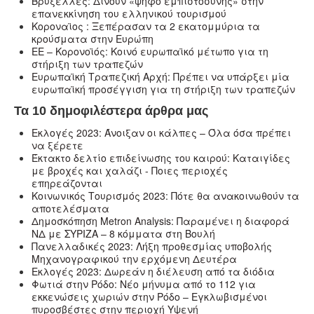
Βρυξέλλες: Δίνουν «ψήφο εμπιστοσύνης» στην
επανεκκίνηση του ελληνικού τουρισμού
Κοροναϊος : Ξεπέρασαν τα 2 εκατομμύρια τα
κρούσματα στην Ευρώπη
ΕΕ – Κορονοϊός: Κοινό ευρωπαϊκό μέτωπο για τη
στήριξη των τραπεζών
Ευρωπαϊκή Τραπεζική Αρχή: Πρέπει να υπάρξει μία
ευρωπαϊκή προσέγγιση για τη στήριξη των τραπεζών
Τα 10 δημοφιλέστερα άρθρα μας
Εκλογές 2023: Άνοιξαν οι κάλπες – Όλα όσα πρέπει
να ξέρετε
Έκτακτο δελτίο επιδείνωσης του καιρού: Καταιγίδες
με βροχές και χαλάζι - Ποιες περιοχές
επηρεάζονται
Κοινωνικός Τουρισμός 2023: Πότε θα ανακοινωθούν τα
αποτελέσματα
Δημοσκόπηση Metron Analysis: Παραμένει η διαφορά
ΝΔ με ΣΥΡΙΖΑ – 8 κόμματα στη Βουλή
Πανελλαδικές 2023: Λήξη προθεσμίας υποβολής
Μηχανογραφικού την ερχόμενη Δευτέρα
Εκλογές 2023: Δωρεάν η διέλευση από τα διόδια
Φωτιά στην Ρόδο: Νέο μήνυμα από το 112 για
εκκενώσεις χωριών στην Ρόδο – Εγκλωβισμένοι
πυροσβέστες στην περιοχή Υψενή