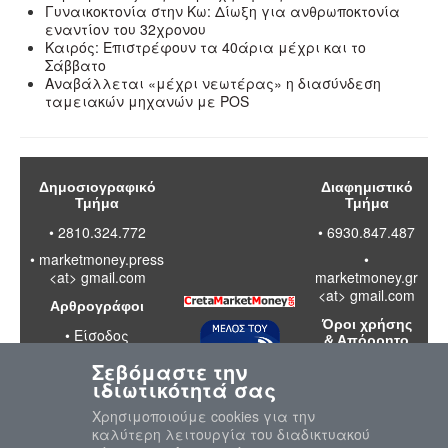
Γυναικοκτονία στην Κω: Δίωξη για ανθρωποκτονία
εναντίον του 32χρονου
Καιρός: Επιστρέφουν τα 40άρια μέχρι και το
Σάββατο
Αναβάλλεται «μέχρι νεωτέρας» η διασύνδεση
ταμειακών μηχανών με POS
Δημοσιογραφικό
Διαφημιστικό
Τμήμα
Τμήμα
• 2810.324.772
• 6930.847.487
•
marketmoney.press
•
<at> gmail.com
marketmoney.gr
<at> gmail.com
Αρθρογράφοι
Όροι χρήσης
•
Είσοδος
& Απόρρητο
Σεβόμαστε την
•
Διαβάστε
ιδιωτικότητά σας
τους όρους
χρήσης της
Χρησιμοποιούμε cookies για την
ιστοσελίδας
καλύτερη λειτουργία του διαδικτυακού