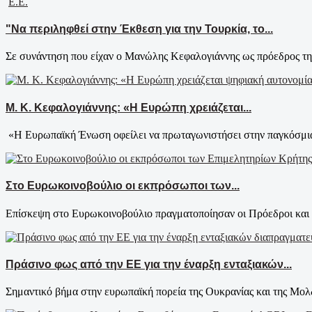
Ε.Ε.
"Να περιληφθεί στην Έκθεση για την Τουρκία, το...
Σε συνάντηση που είχαν ο Μανώλης Κεφαλογιάννης ως πρόεδρος της
Μ. Κ. Κεφαλογιάννης: «Η Ευρώπη χρειάζεται...
«Η Ευρωπαϊκή Ένωση οφείλει να πρωταγωνιστήσει στην παγκόσμια 
Στο Ευρωκοινοβούλιο οι εκπρόσωποι των...
Επίσκεψη στο Ευρωκοινοβούλιο πραγματοποίησαν οι Πρόεδροι και 
Πράσινο φως από την ΕΕ για την έναρξη ενταξιακών...
Σημαντικό βήμα στην ευρωπαϊκή πορεία της Ουκρανίας και της Μολδ