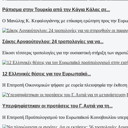
Ράπισμα στην Τουρκία από την Κάγια Κάλας σε...
Ο Μανώλης Κ. Κεφαλογιάννης με επίκαιρη ερώτηση προς την Ευρωπ
Σάκης Αρναούτογλου: 24 τροπολογίες για να...
Είκοσι τέσσερις τροπολογίες για την ουσιαστική στήριξη των αγροτώ
12 Ελληνικές θέσεις για τον Ευρωπαϊκό...
Η Επιτροπή Οικονομικών ψήφισε με ευρεία πλειοψηφία την έκθεση 
Υπερψηφίστηκαν οι προτάσεις του Γ. Αυτιά για τη...
H Επιτροπή Προϋπολογισμού του Ευρωπαϊκού Κοινοβουλίου υπερψή