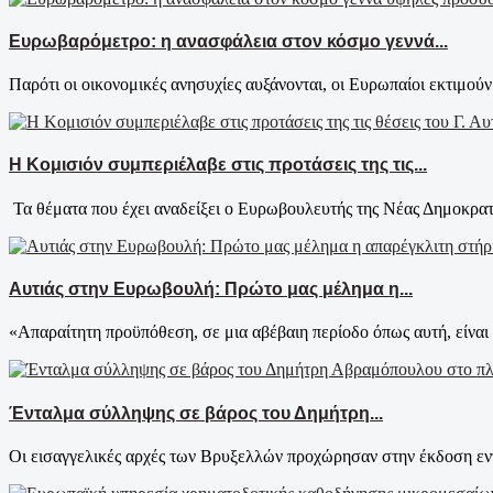
Ευρωβαρόμετρο: η ανασφάλεια στον κόσμο γεννά...
Παρότι οι οικονομικές ανησυχίες αυξάνονται, οι Ευρωπαίοι εκτιμούν τ
Η Κομισιόν συμπεριέλαβε στις προτάσεις της τις...
Τα θέματα που έχει αναδείξει ο Ευρωβουλευτής της Νέας Δημοκρατία
Αυτιάς στην Ευρωβουλή: Πρώτο μας μέλημα η...
«Απαραίτητη προϋπόθεση, σε μια αβέβαιη περίοδο όπως αυτή, είναι 
Ένταλμα σύλληψης σε βάρος του Δημήτρη...
Οι εισαγγελικές αρχές των Βρυξελλών προχώρησαν στην έκδοση εν