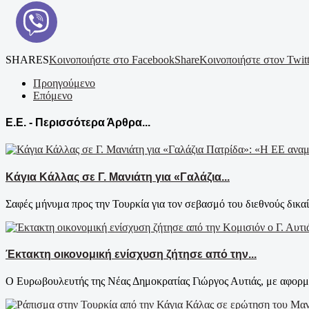
SHARES
Κοινοποιήστε στο Facebook
Share
Κοινοποιήστε στον Twitt
Προηγούμενο
Επόμενο
Ε.Ε. - Περισσότερα Άρθρα...
Κάγια Κάλλας σε Γ. Μανιάτη για «Γαλάζια...
Σαφές μήνυμα προς την Τουρκία για τον σεβασμό του διεθνούς δικαί
Έκτακτη οικονομική ενίσχυση ζήτησε από την...
Ο Ευρωβουλευτής της Νέας Δημοκρατίας Γιώργος Αυτιάς, με αφορμή 