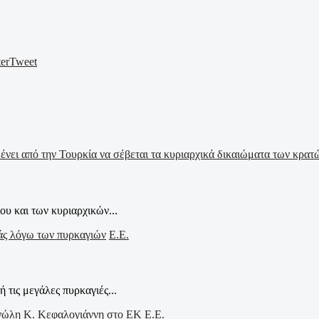
er
Tweet
ου και των κυριαρχικών...
Ε.Ε.
τις μεγάλες πυρκαγιές...
Ε.Ε.