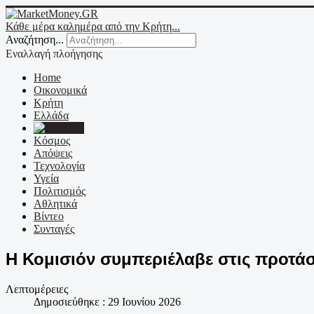
Κάθε μέρα καλημέρα από την Κρήτη...
Αναζήτηση...
Εναλλαγή πλοήγησης
Home
Οικονομικά
Κρήτη
Ελλάδα
Ε.Ε.
Κόσμος
Απόψεις
Τεχνολογία
Υγεία
Πολιτισμός
Αθλητικά
Βίντεο
Συνταγές
Η Κομισιόν συμπεριέλαβε στις προτάσει
Λεπτομέρειες
Δημοσιεύθηκε : 29 Ιουνίου 2026