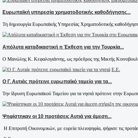
Ευρωπαϊκή υπηρεσία χρηματοδοτικής καθοδήγησης...
Τη δημιουργία Ευρωπαϊκής Υπηρεσίας Χρηματοδοτικής καθοδήγηση
Απόλυτα καταδικαστική η Έκθεση για την Τουρκία...
Ο Μανώλης Κ. Κεφαλογιάννης, ως πρόεδρος της Μικτής Κοινοβουλε
Ε.Ε.
Ο Γ. Αυτιάς πρότεινε ευρωπαϊκό ταμείο για τα...
Την ίδρυση Ευρωπαϊκού Ταμείου για τα νησιά πρότεινε στην Ευρωπα
Ψηφίστηκαν οι 10 προτάσεις Αυτιά για άμεση...
Η Επιτροπή Οικονομικών, με ευρεία πλειοψηφία, ψήφισε τις προτάσ