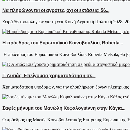
Να πληρώνονται οι αγρότες, όχι οι εκτάσεις: 56...
Σειρά 56 τροπολογιών για τη νέα Κοινή Αγροτική Πολιτική 2028–20
Η πρόεδρος του Ευρωπαϊκού Κοινοβουλίου, Roberta...
​Η πρόεδρος του Ευρωπαϊκού Κοινοβουλίου, Roberta Metsola, θα βρ
Γ. Αυτιάς: Επείγουσα χρηματοδότηση σε...
Χρηματοδότηση υποδομών, για την ολοκλήρωση έργων ηλεκτρικής δ
Σαφές μήνυμα του Μανώλη Κεφαλογιάννη στην Κάγια...
Ο πρόεδρος της Μικτής Κοινοβουλευτικής Επιτροπής Ευρωπαικής Έ