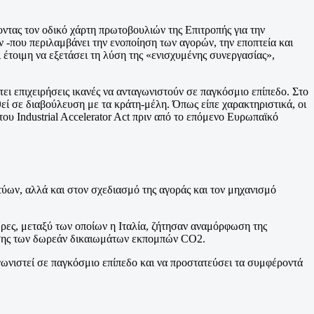
τας τον οδικό χάρτη πρωτοβουλιών της Επιτροπής για την
-που περιλαμβάνει την ενοποίηση των αγορών, την εποπτεία και
ι έτοιμη να εξετάσει τη λύση της «ενισχυμένης συνεργασίας»,
ει επιχειρήσεις ικανές να ανταγωνιστούν σε παγκόσμιο επίπεδο. Στο
θεί σε διαβούλευση με τα κράτη-μέλη. Όπως είπε χαρακτηριστικά, οι
υ Industrial Accelerator Act πριν από το επόμενο Ευρωπαϊκό
τύων, αλλά και στον σχεδιασμό της αγοράς και τον μηχανισμό
ώρες, μεταξύ των οποίων η Ιταλία, ζήτησαν αναμόρφωση της
γησης των δωρεάν δικαιωμάτων εκπομπών CO2.
γωνιστεί σε παγκόσμιο επίπεδο και να προστατεύσει τα συμφέροντά