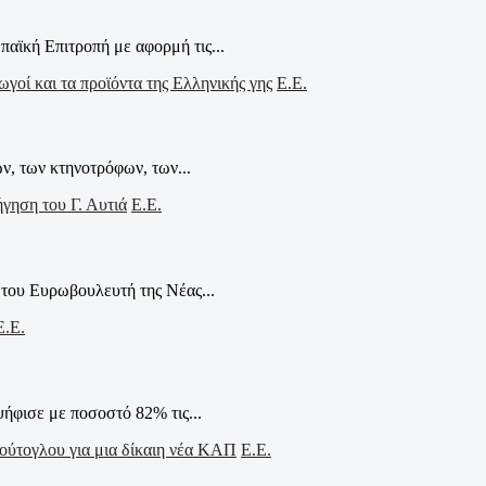
αϊκή Επιτροπή με αφορμή τις...
Ε.Ε.
ν, των κτηνοτρόφων, των...
Ε.Ε.
του Ευρωβουλευτή της Νέας...
Ε.Ε.
φισε με ποσοστό 82% τις...
Ε.Ε.