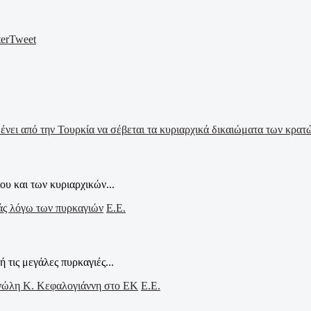
er
Tweet
ου και των κυριαρχικών...
Ε.Ε.
τις μεγάλες πυρκαγιές...
Ε.Ε.