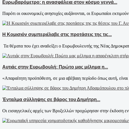
Ευρωβαρόμετρο: η ανασφάλεια στον κόσμο γεννά...
Παρότι οι οικονομικές ανησυχίες αυξάνονται, οι Ευρωπαίοι εκτιμούν τ
Η Κομισιόν συμπεριέλαβε στις προτάσεις της τις...
Τα θέματα που έχει αναδείξει ο Ευρωβουλευτής της Νέας Δημοκρατία
Αυτιάς στην Ευρωβουλή: Πρώτο μας μέλημα η...
«Απαραίτητη προϋπόθεση, σε μια αβέβαιη περίοδο όπως αυτή, είναι 
Ένταλμα σύλληψης σε βάρος του Δημήτρη...
Οι εισαγγελικές αρχές των Βρυξελλών προχώρησαν στην έκδοση εν