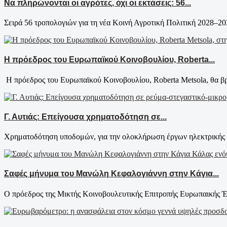
Να πληρώνονται οι αγρότες, όχι οι εκτάσεις: 56...
Σειρά 56 τροπολογιών για τη νέα Κοινή Αγροτική Πολιτική 2028–20
Η πρόεδρος του Ευρωπαϊκού Κοινοβουλίου, Roberta...
​Η πρόεδρος του Ευρωπαϊκού Κοινοβουλίου, Roberta Metsola, θα βρ
Γ. Αυτιάς: Επείγουσα χρηματοδότηση σε...
Χρηματοδότηση υποδομών, για την ολοκλήρωση έργων ηλεκτρικής δ
Σαφές μήνυμα του Μανώλη Κεφαλογιάννη στην Κάγια...
Ο πρόεδρος της Μικτής Κοινοβουλευτικής Επιτροπής Ευρωπαικής Έ