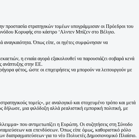
αι την προστασία στρατηγικών τομέων υπογράμμισαν οι Πρόεδροι του
υνόδου Κορυφής στο κάστρο ‘Αλντεν Μπίζεν στο Βέλγιο.
λά αναγκαιότητα. Όπως είπε, οι ηγέτες συμφώνησαν να
αετιών, η ενιαία αγορά εξακολουθεί να παρουσιάζει σοβαρά κενά
ς ανάπτυξης στην ΕΕ.
ήγορα φέτος, ώστε οι επιχειρήσεις να μπορούν να λειτουργούν με
στρατηγικούς τομείς», με αναλογικό και στοχευμένο τρόπο και μετά
ς δήλωσε, μια φιλόδοξη αλλά ρεαλιστική εμπορική πολιτική, με
έλλειμμα» που αντιμετωπίζει η Ευρώπη. Οι συζητήσεις στη Σύνοδο
οταμιεύσεων και επενδύσεων. Όπως είπε όμως, καθοριστικό ρόλο
 των διαπραγματεύσεων για το νέο Πολυετές Δημοσιονομικό Πλαίσιο.