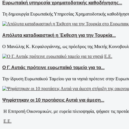
Ευρωπαϊκή υπηρεσία χρηματοδοτικής καθοδήγησης...
Τη δημιουργία Ευρωπαϊκής Υπηρεσίας Χρηματοδοτικής καθοδήγηση
Απόλυτα καταδικαστική η Έκθεση για την Τουρκία...
Ο Μανώλης Κ. Κεφαλογιάννης, ως πρόεδρος της Μικτής Κοινοβουλε
Ε.Ε.
Ο Γ. Αυτιάς πρότεινε ευρωπαϊκό ταμείο για τα...
Την ίδρυση Ευρωπαϊκού Ταμείου για τα νησιά πρότεινε στην Ευρωπα
Ψηφίστηκαν οι 10 προτάσεις Αυτιά για άμεση...
Η Επιτροπή Οικονομικών, με ευρεία πλειοψηφία, ψήφισε τις προτάσ
Ε.Ε.