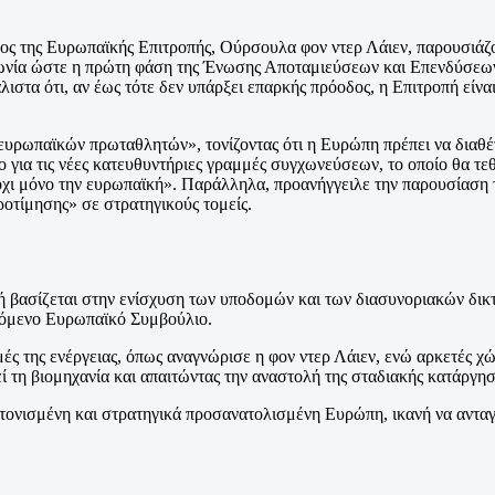
 της Ευρωπαϊκής Επιτροπής, Ούρσουλα φον ντερ Λάιεν, παρουσιάζον
φωνία ώστε η πρώτη φάση της Ένωσης Αποταμιεύσεων και Επενδύσεων 
ιστα ότι, αν έως τότε δεν υπάρξει επαρκής πρόοδος, η Επιτροπή είνα
ευρωπαϊκών πρωταθλητών», τονίζοντας ότι η Ευρώπη πρέπει να διαθέτ
ο για τις νέες κατευθυντήριες γραμμές συγχωνεύσεων, το οποίο θα τε
χι μόνο την ευρωπαϊκή». Παράλληλα, προανήγγειλε την παρουσίαση το
ροτίμησης» σε στρατηγικούς τομείς.
ική βασίζεται στην ενίσχυση των υποδομών και των διασυνοριακών δικ
πόμενο Ευρωπαϊκό Συμβούλιο.
ές της ενέργειας, όπως αναγνώρισε η φον ντερ Λάιεν, ενώ αρκετές χ
εί τη βιομηχανία και απαιτώντας την αναστολή της σταδιακής κατάρ
ντονισμένη και στρατηγικά προσανατολισμένη Ευρώπη, ικανή να αντα