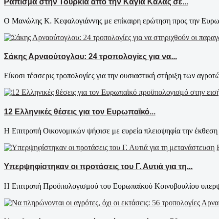
Ράπισμα στην Τουρκία από την Κάγια Κάλας σε...
Ο Μανώλης Κ. Κεφαλογιάννης με επίκαιρη ερώτηση προς την Ευρωπ
Σάκης Αρναούτογλου: 24 τροπολογίες για να...
Είκοσι τέσσερις τροπολογίες για την ουσιαστική στήριξη των αγροτώ
12 Ελληνικές θέσεις για τον Ευρωπαϊκό...
Η Επιτροπή Οικονομικών ψήφισε με ευρεία πλειοψηφία την έκθεση 
Υπερψηφίστηκαν οι προτάσεις του Γ. Αυτιά για τη...
H Επιτροπή Προϋπολογισμού του Ευρωπαϊκού Κοινοβουλίου υπερψή