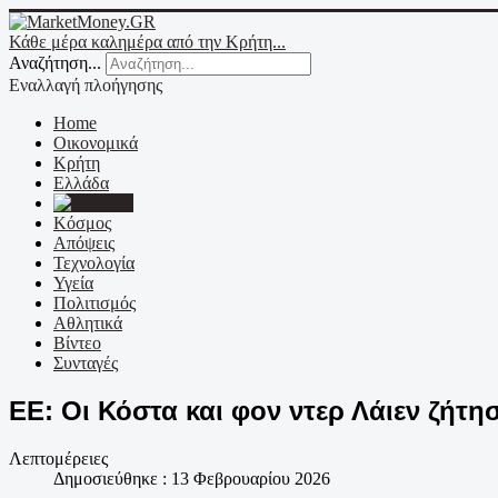
Κάθε μέρα καλημέρα από την Κρήτη...
Αναζήτηση...
Εναλλαγή πλοήγησης
Home
Οικονομικά
Κρήτη
Ελλάδα
Ε.Ε.
Κόσμος
Απόψεις
Τεχνολογία
Υγεία
Πολιτισμός
Αθλητικά
Βίντεο
Συνταγές
ΕΕ: Οι Κόστα και φον ντερ Λάιεν ζήτ
Λεπτομέρειες
Δημοσιεύθηκε : 13 Φεβρουαρίου 2026