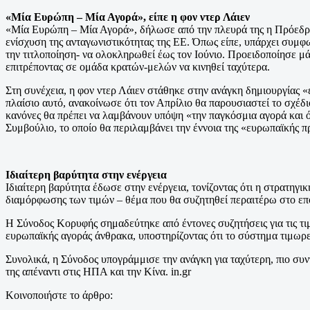
«Μία Ευρώπη – Μία Αγορά», είπε η φον ντερ Λάιεν
«Μία Ευρώπη – Μία Αγορά», δήλωσε από την πλευρά της η Πρόεδρος
ενίσχυση της ανταγωνιστικότητας της ΕΕ. Όπως είπε, υπάρχει συμ
την τιτλοποίηση- να ολοκληρωθεί έως τον Ιούνιο. Προειδοποίησε μάλ
επιτρέποντας σε ομάδα κρατών-μελών να κινηθεί ταχύτερα.
Στη συνέχεια, η φον ντερ Λάιεν στάθηκε στην ανάγκη δημιουργίας «
πλαίσιο αυτό, ανακοίνωσε ότι τον Απρίλιο θα παρουσιαστεί το σχέδι
κανόνες θα πρέπει να λαμβάνουν υπόψη «την παγκόσμια αγορά και ό
Συμβούλιο, το οποίο θα περιλαμβάνει την έννοια της «ευρωπαϊκής π
Ιδιαίτερη βαρύτητα στην ενέργεια
Ιδιαίτερη βαρύτητα έδωσε στην ενέργεια, τονίζοντας ότι η στρατηγ
διαμόρφωσης των τιμών – θέμα που θα συζητηθεί περαιτέρω στο ε
Η Σύνοδος Κορυφής σημαδεύτηκε από έντονες συζητήσεις για τις τιμ
ευρωπαϊκής αγοράς άνθρακα, υποστηρίζοντας ότι το σύστημα τιμωρ
Συνολικά, η Σύνοδος υπογράμμισε την ανάγκη για ταχύτερη, πιο συ
της απέναντι στις ΗΠΑ και την Κίνα. in.gr
Κοινοποιήστε το άρθρο: