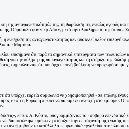
σχυση της ανταγωνιστικότητάς της, τη θωράκιση της ενιαίας αγοράς κ
οπής, Ούρσουλα φον ντερ Λάιεν, μετά την ολοκλήρωση της άτυπης Σ
, η ενίσχυση της ανταγωνιστικότητας δεν αποτελεί πλέον επιλογή αλ
ιο του Μαρτίου.
υ επισήμανε ότι παρά τα σημαντικά επιτεύγματα των τελευταίων δεκ
εση για την αύξηση της παραγωγικότητας και τη στήριξη της βιώσιμη
ρήσεις, σημειώνοντας ότι «υπάρχει κοινή βούληση να προχωρήσουμε γρ
ε ότι υπάρχει ευρεία συμφωνία να χρησιμοποιηθεί «σε επιλεγμένους 
 προς το ότι η Ευρώπη πρέπει να παραμένει ανοιχτή στο εμπόριο. Όπω
ον.
νδύσεις», είπε ο Α. Κόστα, υπογραμμίζοντας το «σοβαρό επενδυτικό 
 ενώ διαπιστώθηκε ομόφωνη στήριξη στην επιτάχυνση της ένωσης απ
ρέπει να αναζητηθούν τα κατάλληλα «ευρωπαϊκά εργαλεία» στο πλαίσιο