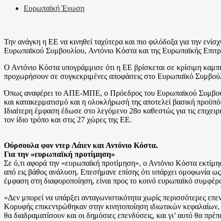
Ευρωπαϊκή Ένωση
Την ανάγκη η ΕΕ να κινηθεί ταχύτερα και πιο φιλόδοξα για την ενί
Ευρωπαϊκού Συμβουλίου, Αντόνιο Κόστα και της Ευρωπαϊκής Επιτρ
Ο Αντόνιο Κόστα υπογράμμισε ότι η ΕΕ βρίσκεται σε κρίσιμη καμπή
προχωρήσουν σε συγκεκριμένες αποφάσεις στο Ευρωπαϊκό Συμβούλ
Όπως αναφέρει το ΑΠΕ-ΜΠΕ, ο Πρόεδρος του Ευρωπαϊκού Συμβουλίο
και κατακερματισμό και η ολοκλήρωσή της αποτελεί βασική προϋπόθ
Ιδιαίτερη έμφαση έδωσε στο λεγόμενο 28ο καθεστώς για τις επιχει
τον ίδιο τρόπο και στις 27 χώρες της ΕΕ.
Ούρσουλα φον ντερ Λάιεν και Αντόνιο Κόστα.
Για την «ευρωπαϊκή προτίμηση»
Σε ό,τι αφορά την «ευρωπαϊκή προτίμηση», ο Αντόνιο Κόστα εκτίμησ
από εις βάθος ανάλυση. Επεσήμανε επίσης ότι υπάρχει ομοφωνία ως
έμφαση στη διαφοροποίηση, είναι προς το κοινό ευρωπαϊκό συμφέρ
«Δεν μπορεί να υπάρξει ανταγωνιστικότητα χωρίς περισσότερες επε
Κορυφής επικεντρώθηκαν στην κινητοποίηση ιδιωτικών κεφαλαίων,
θα διαδραματίσουν και οι δημόσιες επενδύσεις, και γι’ αυτό θα π