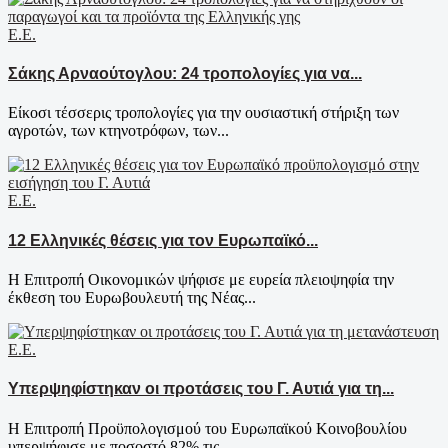
Ε.Ε.
Σάκης Αρναούτογλου: 24 τροπολογίες για να...
Είκοσι τέσσερις τροπολογίες για την ουσιαστική στήριξη των
αγροτών, των κτηνοτρόφων, των...
Ε.Ε.
12 Ελληνικές θέσεις για τον Ευρωπαϊκό...
Η Επιτροπή Οικονομικών ψήφισε με ευρεία πλειοψηφία την
έκθεση του Ευρωβουλευτή της Νέας...
Ε.Ε.
Υπερψηφίστηκαν οι προτάσεις του Γ. Αυτιά για τη...
H Επιτροπή Προϋπολογισμού του Ευρωπαϊκού Κοινοβουλίου
υπερψήφισε με ποσοστό 82% τις...