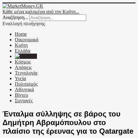
Κάθε μέρα καλημέρα από την Κρήτη...
Αναζήτηση...
Εναλλαγή πλοήγησης
Home
Οικονομικά
Κρήτη
Ελλάδα
Ε.Ε.
Κόσμος
Απόψεις
Τεχνολογία
Υγεία
Πολιτισμός
Αθλητικά
Βίντεο
Συνταγές
Ένταλμα σύλληψης σε βάρος του
Δημήτρη Αβραμόπουλου στο
πλαίσιο της έρευνας για το Qatargate