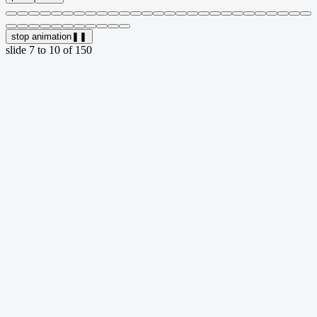
stop animation
❚❚
slide
7 to 10
of 150