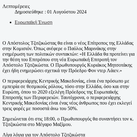
Λεπτομέρειες
Δημοσιεύθηκε : 01 Αυγούστου 2024
Ευρωπαϊκή Ένωση
Ο Απόστολος Τζιτζικώστας θα είναι ο νέος Επίτροπος της Ελλάδας
στην Κομισιόν. Όπως ανέφερε ο Παύλος Μαρινάκης στην
ενημέρωση των πολιτικών συντακτών: «Η Ελλάδα θα προτείνει για
την θέση του Επιτρόπου στη νέα Ευρωπαϊκή Επιτροπή τον
Απόστολο Τζιτζικώστα. O Πρωθυπουργός Κυριάκος Μητσοτάκης
έχει ήδη ενημερώσει σχετικά την Πρόεδρο Φον ντερ Λάιεν.»
Ο περιφερειάρχης Κεντρικής Μακεδονίας, είναι ένα πρόσωπο με
εμπειρία σε θεσμικούς ρόλους, τόσο στην Ελλάδα, όσο και στην
Ευρώπη, όπου το 2020 εξελέγη Πρόεδρος της Ευρωπαϊκής
Επιτροπής των Περιφερειών. Ταυτόχρονα, ο περιφερειάρχης
Κεντρικής Μακεδονίας είναι ένας νέος άνθρωπος που έχει εκλεγεί
τρεις φορές με ποσοστά άνω του 50%.
Σημειώνεται ότι στις 18:00, ο Πρωθυπουργός θα συναντήσει τον κ.
Τζιτζικώστα στο Μέγαρο Μαξίμου.
Λίγα λόγια για τον Απόστολο Τζιτζικώστα