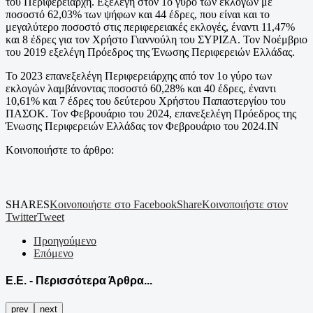
του Περιφερειάρχη. Εξελέγη στον 1ο γύρο των εκλογών με
ποσοστό 62,03% των ψήφων και 44 έδρες, που είναι και το
μεγαλύτερο ποσοστό στις περιφερειακές εκλογές, έναντι 11,47%
και 8 έδρες για τον Χρήστο Γιαννούλη του ΣΥΡΙΖΑ. Τον Νοέμβριο
του 2019 εξελέγη Πρόεδρος της Ένωσης Περιφερειών Ελλάδας.
Το 2023 επανεξελέγη Περιφερειάρχης από τον 1ο γύρο των
εκλογών λαμβάνοντας ποσοστό 60,28% και 40 έδρες, έναντι
10,61% και 7 έδρες του δεύτερου Χρήστου Παπαστεργίου του
ΠΑΣΟΚ. Τον Φεβρουάριο του 2024, επανεξελέγη Πρόεδρος της
Ένωσης Περιφερειών Ελλάδας τον Φεβρουάριο του 2024.ΙΝ
Κοινοποιήστε το άρθρο:
SHARES
Κοινοποιήστε στο Facebook
Share
Κοινοποιήστε στον
Twitter
Tweet
Προηγούμενο
Επόμενο
Ε.Ε. - Περισσότερα Άρθρα...
prev
next