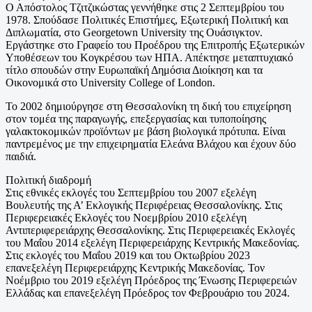
Ο Απόστολος Τζιτζικώστας γεννήθηκε στις 2 Σεπτεμβρίου του
1978. Σπούδασε Πολιτικές Επιστήμες, Εξωτερική Πολιτική και
Διπλωματία, στο Georgetown University της Ουάσιγκτον.
Εργάστηκε στο Γραφείο του Προέδρου της Επιτροπής Εξωτερικών
Υποθέσεων του Κογκρέσου των ΗΠΑ. Απέκτησε μεταπτυχιακό
τίτλο σπουδών στην Ευρωπαϊκή Δημόσια Διοίκηση και τα
Οικονομικά στο University College of London.
Το 2002 δημιούργησε στη Θεσσαλονίκη τη δική του επιχείρηση
στον τομέα της παραγωγής, επεξεργασίας και τυποποίησης
γαλακτοκομικών προϊόντων με βάση βιολογικά πρότυπα. Είναι
παντρεμένος με την επιχειρηματία Ελεάνα Βλάχου και έχουν δύο
παιδιά.
Πολιτική διαδρομή
Στις εθνικές εκλογές του Σεπτεμβρίου του 2007 εξελέγη
Βουλευτής της Α’ Εκλογικής Περιφέρειας Θεσσαλονίκης. Στις
Περιφερειακές Εκλογές του Νοεμβρίου 2010 εξελέγη
Αντιπεριφερειάρχης Θεσσαλονίκης. Στις Περιφερειακές Εκλογές
του Μαΐου 2014 εξελέγη Περιφερειάρχης Κεντρικής Μακεδονίας.
Στις εκλογές του Μαΐου 2019 και του Οκτωβρίου 2023
επανεξελέγη Περιφερειάρχης Κεντρικής Μακεδονίας. Τον
Νοέμβριο του 2019 εξελέγη Πρόεδρος της Ένωσης Περιφερειών
Ελλάδας και επανεξελέγη Πρόεδρος τον Φεβρουάριο του 2024.