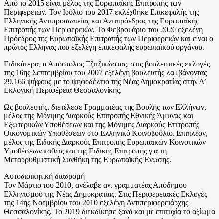
Από το 2015 είναι μέλος της Ευρωπαϊκής Επιτροπής των
Περιφερειών. Τον Ιούλιο του 2017 εκλέχθηκε Επικεφαλής της
Ελληνικής Αντιπροσωπείας και Αντιπρόεδρος της Ευρωπαϊκής
Επιτροπής των Περιφερειών. Το Φεβρουάριο του 2020 εξελέγη
Πρόεδρος της Ευρωπαϊκής Επιτροπής των Περιφερειών και είναι ο
πρώτος Ελληνας που εξελέγη επικεφαλής ευρωπαϊκού οργάνου.
Ειδικότερα, ο Απόστολος Τζιτζικώστας, στις βουλευτικές εκλογές
της 16ης Σεπτεμβρίου του 2007 εξελέγη βουλευτής λαμβάνοντας
29.166 ψήφους με το ψηφοδέλτιο της Νέας Δημοκρατίας στην Α’
Εκλογική Περιφέρεια Θεσσαλονίκης.
Ως βουλευτής, διετέλεσε Γραμματέας της Βουλής των Ελλήνων,
μέλος της Μόνιμης Διαρκούς Επιτροπής Εθνικής Άμυνας και
Εξωτερικών Υποθέσεων και της Μόνιμης Διαρκούς Επιτροπής
Οικονομικών Υποθέσεων στο Ελληνικό Κοινοβούλιο. Επιπλέον,
μέλος της Ειδικής Διαρκούς Επιτροπής Ευρωπαϊκών Κοινοτικών
Υποθέσεων καθώς και της Ειδικής Επιτροπής για τη
Μεταρρυθμιστική Συνθήκη της Ευρωπαϊκής Ένωσης.
Αυτοδιοικητική διαδρομή
Τον Μάρτιο του 2010, ανέλαβε αν. γραμματέας Απόδημου
Ελληνισμού της Νέας Δημοκρατίας. Στις Περιφερειακές Εκλογές
της 14ης Νοεμβρίου του 2010 εξελέγη Αντιπεριφερειάρχης
Θεσσαλονίκης. Το 2019 διεκδίκησε ξανά και με επιτυχία το αξίωμα