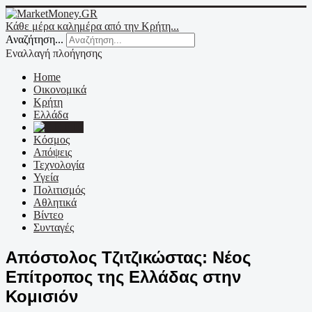
Κάθε μέρα καλημέρα από την Κρήτη...
Αναζήτηση...
Εναλλαγή πλοήγησης
Home
Οικονομικά
Κρήτη
Ελλάδα
Ε.Ε.
Κόσμος
Απόψεις
Τεχνολογία
Υγεία
Πολιτισμός
Αθλητικά
Βίντεο
Συνταγές
Απόστολος Τζιτζικώστας: Νέος
Επίτροπος της Ελλάδας στην
Κομισιόν