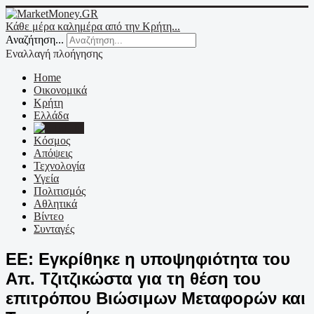
Κάθε μέρα καλημέρα από την Κρήτη...
Αναζήτηση...
Εναλλαγή πλοήγησης
Home
Οικονομικά
Κρήτη
Ελλάδα
Ε.Ε.
Κόσμος
Απόψεις
Τεχνολογία
Υγεία
Πολιτισμός
Αθλητικά
Βίντεο
Συνταγές
ΕΕ: Εγκρίθηκε η υποψηφιότητα του
Απ. Τζιτζικώστα για τη θέση του
επιτρόπου Βιώσιμων Μεταφορών και