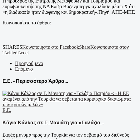
Η πρόεδρος της Επιτροπής Μεταφορών και Τουρισμού και
ευρωβουλευτής της ΝΔ Ελίζα Βόζενμπεργκ σχολίασε μέσω Χ ότι
«η διαδικασία ήταν διαφανής και δημοκρατική».Πηγή: ΑΠΕ-ΜΠΕ
Κοινοποιήστε το άρθρο:
SHARES
Κοινοποιήστε στο Facebook
Share
Κοινοποιήστε στον
Twitter
Tweet
Προηγούμενο
Επόμενο
Ε.Ε. - Περισσότερα Άρθρα...
Ε.Ε.
Κάγια Κάλλας σε Γ. Μανιάτη για «Γαλάζια...
Σαφές μήνυμα προς την Τουρκία για τον σεβασμό του διεθνούς