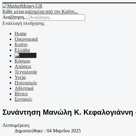
Κάθε μέρα καλημέρα από την Κρήτη...
Αναζήτηση...
Εναλλαγή πλοήγησης
Home
Οικονομικά
Κρήτη
Ελλάδα
Ε.Ε.
Κόσμος
Απόψεις
Τεχνολογία
Υγεία
Πολιτισμός
Αθλητικά
Βίντεο
Συνταγές
Συνάντηση Μανώλη Κ. Κεφαλογιάννη σ
Λεπτομέρειες
Δημοσιεύθηκε : 04 Μαρτίου 2025