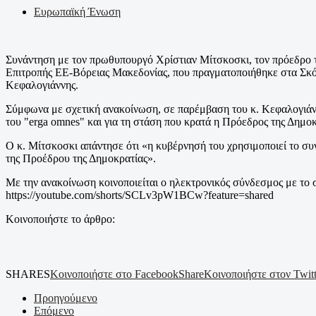
Ευρωπαϊκή Ένωση
Συνάντηση με τον πρωθυπουργό Χρίστιαν Μίτσκοσκι, τον πρόεδρο τ
Επιτροπής ΕΕ-Βόρειας Μακεδονίας, που πραγματοποιήθηκε στα Σκόπ
Κεφαλογιάννης.
Σύμφωνα με σχετική ανακοίνωση, σε παρέμβαση του κ. Κεφαλογιάνν
του "erga omnes" και για τη στάση που κρατά η Πρόεδρος της Δημο
Ο κ. Μίτσκοσκι απάντησε ότι «η κυβέρνησή του χρησιμοποιεί το συ
της Προέδρου της Δημοκρατίας».
Με την ανακοίνωση κοινοποιείται ο ηλεκτρονικός σύνδεσμος με το σ
https://youtube.com/shorts/SCLv3pW1BCw?feature=shared
Κοινοποιήστε το άρθρο:
SHARES
Κοινοποιήστε στο Facebook
Share
Κοινοποιήστε στον Twitt
Προηγούμενο
Επόμενο