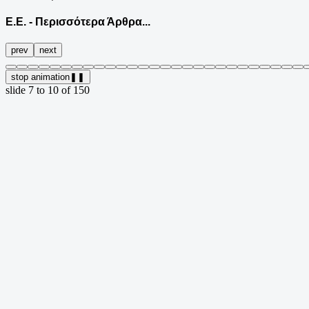
Ε.Ε. - Περισσότερα Άρθρα...
prev
next
stop animation
❚❚
slide
7 to 10
of 150