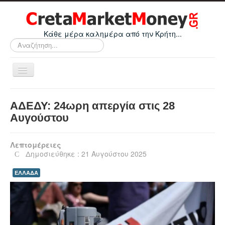
Κάθε μέρα καλημέρα από την Κρήτη...
Αναζήτηση...
Εναλλαγή
πλοήγησης
Home
ΑΔΕΔΥ: 24ωρη απεργία στις 28
Οικονομικά
Αυγούστου
Κρήτη
Λεπτομέρειες
Ελλάδα
Δημοσιεύθηκε : 21 Αυγούστου 2025
Ε.Ε.
ΕΛΛΑΔΑ
Κόσμος
Απόψεις
Τεχνολογία