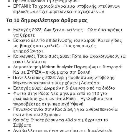
Πρώτο κουδούνι 1η Σεπτεμβρίου
ΕΡΓΑΝΗ: Το χρονοδιάγραμμα υποβολής υπεύθυνων
δηλώσεων επιχειρήσεων και εργαζομένων
Τα 10 δημοφιλέστερα άρθρα μας
Εκλογές 2023: Άνοιξαν οι κάλπες – Όλα όσα πρέπει
να ξέρετε
Έκτακτο δελτίο επιδείνωσης του καιρού: Καταιγίδες
με βροχές και χαλάζι - Ποιες περιοχές
επηρεάζονται
Κοινωνικός Τουρισμός 2023: Πότε θα ανακοινωθούν τα
αποτελέσματα
Δημοσκόπηση Metron Analysis: Παραμένει η διαφορά
ΝΔ με ΣΥΡΙΖΑ – 8 κόμματα στη Βουλή
Πανελλαδικές 2023: Λήξη προθεσμίας υποβολής
Μηχανογραφικού την ερχόμενη Δευτέρα
Εκλογές 2023: Δωρεάν η διέλευση από τα διόδια
Φωτιά στην Ρόδο: Νέο μήνυμα από το 112 για
εκκενώσεις χωριών στην Ρόδο – Εγκλωβισμένοι
πυροσβέστες στην περιοχή Υψενή
Γυναικοκτονία στην Κω: Δίωξη για ανθρωποκτονία
εναντίον του 32χρονου
Καιρός: Επιστρέφουν τα 40άρια μέχρι και το
Σάββατο
Αναβάλλεται «μέχρι νεωτέρας» η διασύνδεση