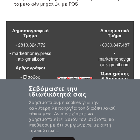
ταμειακών μηχανών με POS
Δημοσιογραφικό
Διαφημιστικό
Τμήμα
Τμήμα
• 2810.324.772
• 6930.847.487
•
marketmoney.press
•
<at> gmail.com
marketmoney.gr
<at> gmail.com
Αρθρογράφοι
Όροι χρήσης
•
Είσοδος
& Απόρρητο
Σεβόμαστε την
•
Διαβάστε
ιδιωτικότητά σας
τους όρους
χρήσης της
Χρησιμοποιούμε cookies για την
ιστοσελίδας
καλύτερη λειτουργία του διαδικτυακού
•
Πολιτική
τόπου μας. Αν συνεχίσετε να
απορρήτου
χρησιμοποιείτε αυτόν τον ιστότοπο, θα
προσωπικών
υποθέσουμε ότι συμφωνείτε με αυτή
δεδομένων
την πολιτική...