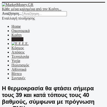
Κάθε μέρα καλημέρα από την Κρήτη...
Αναζήτηση...
Εναλλαγή πλοήγησης
Home
Οικονομικά
Κρήτη
Ελλάδα
Ε.Ε.
Κόσμος
Απόψεις
Τεχνολογία
Υγεία
Πολιτισμός
Αθλητικά
Βίντεο
Συνταγές
Η θερμοκρασία θα φτάσει σήμερα
τους 39 και κατά τόπους τους 40
βαθμούς, σύμφωνα με πρόγνωση