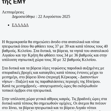
της ΕΜΥ
Λεπτομέρειες
Δημοσιεύθηκε : 22 Αυγούστου 2025
ΕΛΛΑΔΑ
Η θερμοκρασία θα σημειώσει άνοδο στα ανατολικά και νότια
ηπειρωτικά όπου θα φθάσει τους 37 με 39 και κατά τόπους τους 40
βαθμούς. Κελσίου. Στα δυτικά, τα βόρεια, τα νησιά του ανατολικού
Αιγαίου και την Κρήτη θα φθάσει τους 34 με 36 βαθμούς και στην
υπόλοιπη νησιωτική χώρα τους 30 με 32 βαθμούς Κελσίου.
Στα δυτικά και τα βόρεια λίγες νεφώσεις παροδικά αυξημένες με
σποραδικές βροχές και καταιγίδες κατά τόπους έντονες μέχρι το
μεσημέρι, στο βόρειο Ιόνιο (περιοχή Κέρκυρας - Διαποντίων
νήσων - Παξών) και τις παραθαλάσσιες περιοχές της Ηπείρου.
Κατά τις μεσημβρινές - απογευματινές ώρες θα εκδηλωθούν
τοπικοί όμβροι στα ηπειρωτικά.
Στην υπόλοιπη χώρα γενικά αίθριος καιρός. Τις βραδινές ώρες στα
δυτικά κατά τόπους θα σημειωθούν ομίχλες. Οι άνεμοι θα πνέουν
στο Ιόνιο, τα βόρεια ηπειρωτικά και το βόρειο Αιγαίο νότιοι