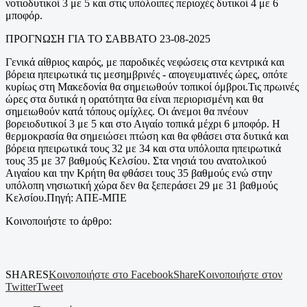
νοτιοδυτικοί 3 με 5 και στις υπόλοιπες περιοχές δυτικοί 4 με 6
μποφόρ.
ΠΡΟΓΝΩΣΗ ΓΙΑ ΤΟ ΣΑΒΒΑΤΟ 23-08-2025
Γενικά αίθριος καιρός, με παροδικές νεφώσεις στα κεντρικά και
βόρεια ηπειρωτικά τις μεσημβρινές - απογευματινές ώρες, οπότε
κυρίως στη Μακεδονία θα σημειωθούν τοπικοί όμβροι.Τις πρωινές
ώρες στα δυτικά η ορατότητα θα είναι περιορισμένη και θα
σημειωθούν κατά τόπους ομίχλες. Οι άνεμοι θα πνέουν
βορειοδυτικοί 3 με 5 και στο Αιγαίο τοπικά μέχρι 6 μποφόρ. Η
θερμοκρασία θα σημειώσει πτώση και θα φθάσει στα δυτικά και
βόρεια ηπειρωτικά τους 32 με 34 και στα υπόλοιπα ηπειρωτικά
τους 35 με 37 βαθμούς Κελσίου. Στα νησιά του ανατολικού
Αιγαίου και την Κρήτη θα φθάσει τους 35 βαθμούς ενώ στην
υπόλοπη νησιωτική χώρα δεν θα ξεπεράσει 29 με 31 βαθμούς
Κελσίου.Πηγή: ΑΠΕ-ΜΠΕ
Κοινοποιήστε το άρθρο:
SHARES
Κοινοποιήστε στο Facebook
Share
Κοινοποιήστε στον
Twitter
Tweet