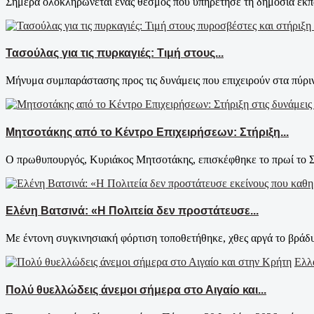
Σήμερα ολοκληρώνεται ένας θεσμός που υπηρέτησε τη δημόσια εκπα
Τασούλας για τις πυρκαγιές: Τιμή στους...
Μήνυμα συμπαράστασης προς τις δυνάμεις που επιχειρούν στα πύρινα
Μητσοτάκης από το Κέντρο Επιχειρήσεων: Στήριξη...
Ο πρωθυπουργός, Κυριάκος Μητσοτάκης, επισκέφθηκε το πρωί το Συ
Ελένη Βατσινά: «Η Πολιτεία δεν προστάτευσε...
Με έντονη συγκινησιακή φόρτιση τοποθετήθηκε, χθες αργά το βράδυ
Ελλ
Πολύ θυελλώδεις άνεμοι σήμερα στο Αιγαίο και...