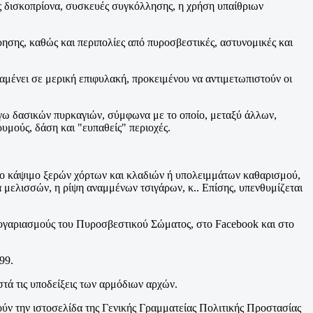
 δισκοπρίονα, συσκευές συγκόλλησης, η χρήση υπαίθριων
ρησης, καθώς και περιπολίες από πυροσβεστικές, αστυνομικές και
νει σε μερική επιφυλακή, προκειμένου να αντιμετωπιστούν οι
λόγω δασικών πυρκαγιών, σύμφωνα με το οποίο, μεταξύ άλλων,
μούς, δάση και "ευπαθείς" περιοχές.
 το κάψιμο ξερών χόρτων και κλαδιών ή υπολειμμάτων καθαρισμού,
μελισσών, η ρίψη αναμμένων τσιγάρων, κ.. Επίσης, υπενθυμίζεται
 λογαριασμούς του Πυροσβεστικού Σώματος, στο Facebook και στο
99.
ιστά τις υποδείξεις των αρμόδιων αρχών.
ούν την ιστοσελίδα της Γενικής Γραμματείας Πολιτικής Προστασίας