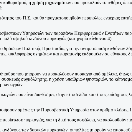
ων καθαρισμού, η χρήση μηχανημάτων που προκαλούν σπινθήρες όπως
ά.
μότητας του Π.Σ. και θα πραγματοποιηθούν περιπολίες εναέριας επιτή
σβεστικών Υπηρεσιών των παραπάνω Περιφερειακών Ενοτήτων παραμέ
 πολύ υψηλού κινδύνου πυρκαγιάς (κατηγορία κίνδυνου 4).
έδιο δράσεων Πολιτικής Προστασίας για την αντιμετώπιση κινδύνων 
 της κυκλοφορίας οχημάτων και παραμονής εκδρομέων σε εθνικούς δρυ
την ύπαιθρο που μπορούν να προκαλέσουν πυρκαγιά από αμέλεια, όπως
συσκευές συγκόλλησης, η χρήση υπαίθριων ψησταριών, το κάπνισμα 
η των αγρών.
ρκαγιών που είναι διαθέσιμες στην ιστοσελίδα και στους επίσημους
οποιήσουν αμέσως την Πυροσβεστική Υπηρεσία στον αριθμό κλήσης 1
 σε περίπτωση πυρκαγιάς, για τη δική τους ασφάλεια, να ακολουθούν π
ς κινδύνους των δασικών πυρκαγιών, οι πολίτες μπορούν να επισκεφθ