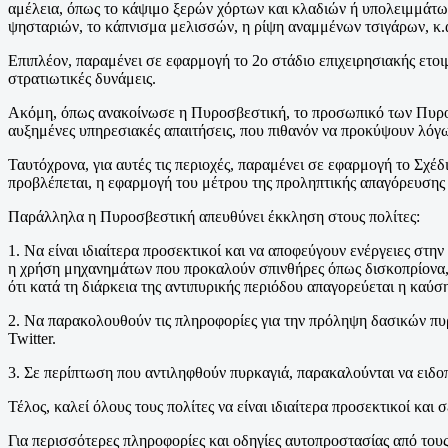
αμέλεια, όπως το κάψιμο ξερών χόρτων και κλαδιών ή υπολειμμάτ
ψησταριών, το κάπνισμα μελισσών, η ρίψη αναμμένων τσιγάρων, κ.
Επιπλέον, παραμένει σε εφαρμογή το 2ο στάδιο επιχειρησιακής ετοι
στρατιωτικές δυνάμεις.
Ακόμη, όπως ανακοίνωσε η Πυροσβεστική, το προσωπικό των Πυρο
αυξημένες υπηρεσιακές απαιτήσεις, που πιθανόν να προκύψουν λόγω
Ταυτόχρονα, για αυτές τις περιοχές, παραμένει σε εφαρμογή το Σχ
προβλέπεται, η εφαρμογή του μέτρου της προληπτικής απαγόρευσης
Παράλληλα η Πυροσβεστική απευθύνει έκκληση στους πολίτες:
1. Να είναι ιδιαίτερα προσεκτικοί και να αποφεύγουν ενέργειες σ
η χρήση μηχανημάτων που προκαλούν σπινθήρες όπως δισκοπρίονα, 
ότι κατά τη διάρκεια της αντιπυρικής περιόδου απαγορεύεται η καύσ
2. Να παρακολουθούν τις πληροφορίες για την πρόληψη δασικών πυ
Twitter.
3. Σε περίπτωση που αντιληφθούν πυρκαγιά, παρακαλούνται να ειδ
Τέλος, καλεί όλους τους πολίτες να είναι ιδιαίτερα προσεκτικοί και
Για περισσότερες πληροφορίες και οδηγίες αυτοπροστασίας από του