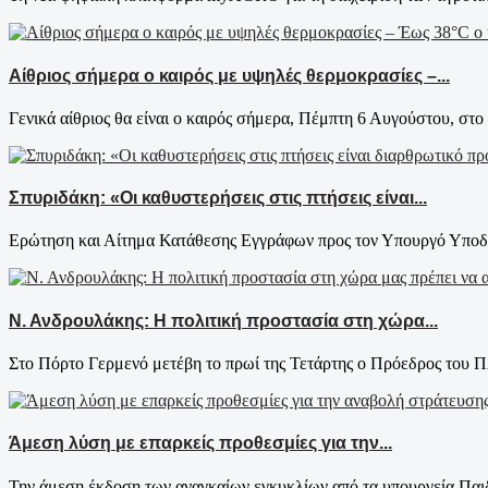
Αίθριος σήμερα ο καιρός με υψηλές θερμοκρασίες –...
Γενικά αίθριος θα είναι ο καιρός σήμερα, Πέμπτη 6 Αυγούστου, στο 
Σπυριδάκη: «Οι καθυστερήσεις στις πτήσεις είναι...
Ερώτηση και Αίτημα Κατάθεσης Εγγράφων προς τον Υπουργό Υποδο
Ν. Ανδρουλάκης: Η πολιτική προστασία στη χώρα...
Στο Πόρτο Γερμενό μετέβη το πρωί της Τετάρτης ο Πρόεδρος του 
Άμεση λύση με επαρκείς προθεσμίες για την...
Την άμεση έκδοση των αναγκαίων εγκυκλίων από τα υπουργεία Παιδε