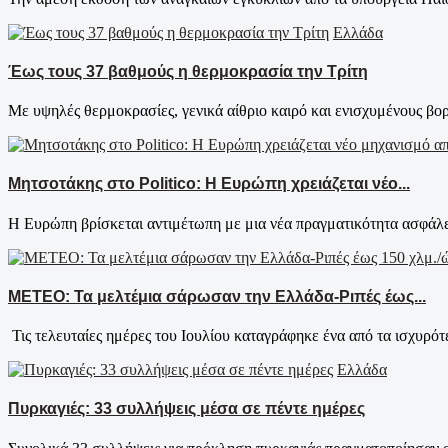
Ελλάδα
Έως τους 37 βαθμούς η θερμοκρασία την Τρίτη
Με υψηλές θερμοκρασίες, γενικά αίθριο καιρό και ενισχυμένους βορι
Μητσοτάκης στο Politico: Η Ευρώπη χρειάζεται νέο...
Η Ευρώπη βρίσκεται αντιμέτωπη με μια νέα πραγματικότητα ασφάλει
ΜΕΤΕΟ: Τα μελτέμια σάρωσαν την Ελλάδα-Ριπές έως...
Τις τελευταίες ημέρες του Ιουλίου καταγράφηκε ένα από τα ισχυρότε
Ελλάδα
Πυρκαγιές: 33 συλλήψεις μέσα σε πέντε ημέρες