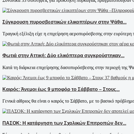
Συνολικά 33 συλλήψεις για πρόκληση πυρκαγιάς πραγματοποίησαν οι 
Σύγκρουση πυροσβεστικών ελικοπτέρων στην Ψάθα...
Τραγική εξέλιξη είχε η επιχείρηση αεροπυρόσβεσης στην ευρύτερη π
Φωτιά στην Αττική: Δύο ελικόπτερα συγκρούστηκαν...
Κατά τη διάρκεια επιχείρησης δασοπυρόσβεσης στην περιοχή της Ψα
Καιρός: Άνεμοι έως 9 μποφόρ το Σάββατο – Στους...
Γενικά αίθριος θα είναι ο καιρός το Σάββατο, με το βασικό πρόβλημ
ΠΑΣΟΚ: Η κατάργηση των Σχολικών Επιτροπών δεν...