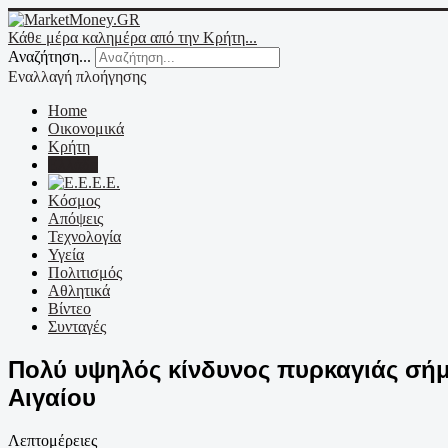
Κάθε μέρα καλημέρα από την Κρήτη...
Αναζήτηση...
Εναλλαγή πλοήγησης
Home
Οικονομικά
Κρήτη
Ελλάδα
Ε.Ε.
Κόσμος
Απόψεις
Τεχνολογία
Υγεία
Πολιτισμός
Αθλητικά
Βίντεο
Συνταγές
Πολύ υψηλός κίνδυνος πυρκαγιάς σήμε
Αιγαίου
Λεπτομέρειες