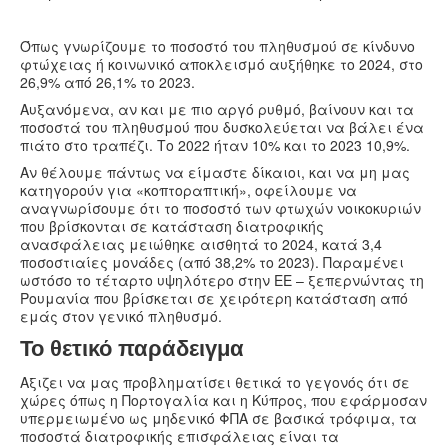
Όπως γνωρίζουμε το ποσοστό του πληθυσμού σε κίνδυνο
φτώχειας ή κοινωνικό αποκλεισμό αυξήθηκε το 2024, στο
26,9% από 26,1% το 2023.
Αυξανόμενα, αν και με πιο αργό ρυθμό, βαίνουν και τα
ποσοστά του πληθυσμού που δυσκολεύεται να βάλει ένα
πιάτο στο τραπέζι. Το 2022 ήταν 10% και το 2023 10,9%.
Αν θέλουμε πάντως να είμαστε δίκαιοι, και να μη μας
κατηγορούν για «κοπτοραπτική», οφείλουμε να
αναγνωρίσουμε ότι το ποσοστό των φτωχών νοικοκυριών
που βρίσκονται σε κατάσταση διατροφικής
ανασφάλειας μειώθηκε αισθητά το 2024, κατά 3,4
ποσοστιαίες μονάδες (από 38,2% το 2023). Παραμένει
ωστόσο το τέταρτο υψηλότερο στην ΕΕ – ξεπερνώντας τη
Ρουμανία που βρίσκεται σε χειρότερη κατάσταση από
εμάς στον γενικό πληθυσμό.
Το θετικό παράδειγμα
Αξιζει να μας προβληματίσει θετικά το γεγονός ότι σε
χώρες όπως η Πορτογαλία και η Κύπρος, που εφάρμοσαν
υπερμειωμένο ως μηδενικό ΦΠΑ σε βασικά τρόφιμα, τα
ποσοστά διατροφικής επισφάλειας είναι τα