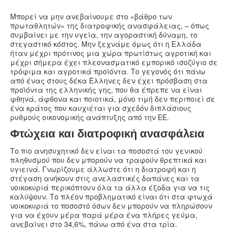
Μπορεί να μην ανεβαίνουμε στο «βάθρο των
πρωταθλητών» της διατροφικής ανασφάλειας, – όπως
συμβαίνει με την υγεία, την αγοραστική δύναμη, το
στεγαστικό κόστος. Μην ξεχνάμε όμως ότι η Ελλάδα
ήταν μέχρι πρότινος μια χώρα πρωτίστως αγροτική και
μέχρι σήμερα έχει πλεονασματικό εμπορικό ισοζύγιο σε
τρόφιμα και αγροτικά προϊόντα. Το γεγονός ότι πάνω
από ένας στους δέκα Έλληνες δεν έχει πρόσβαση στα
προϊόντα της ελληνικής γης, που θα έπρεπε να είναι
φθηνά, άφθονα και ποιοτικά, μόνο τιμή δεν περιποιεί σε
ένα κράτος που καυχιέται για σχεδόν διπλάσιους
ρυθμούς οικονομικής ανάπτυξης από την ΕΕ.
Φτώχεια και διατροφική ανασφάλεια
Το πιο ανησυχητικό δεν είναι τα ποσοστά του γενικού
πληθυσμού που δεν μπορούν να τραφούν θρεπτικά και
υγιεινά. Γνωρίζουμε άλλωστε ότι η διατροφή και η
στέγαση ανήκουν στις ανελαστικές δαπάνες και τα
νοικοκυριά περικόπτουν όλα τα άλλα έξοδα για να τις
καλύψουν. Το πλέον προβληματικό είναι ότι στα φτωχά
νοικοκυριά το ποσοστό όσων δεν μπορούν να πληρώσουν
για να έχουν μέρα παρά μέρα ένα πλήρες γεύμα,
ανεβαίνει στο 34,6%, πάνω από ένα στα τρία.