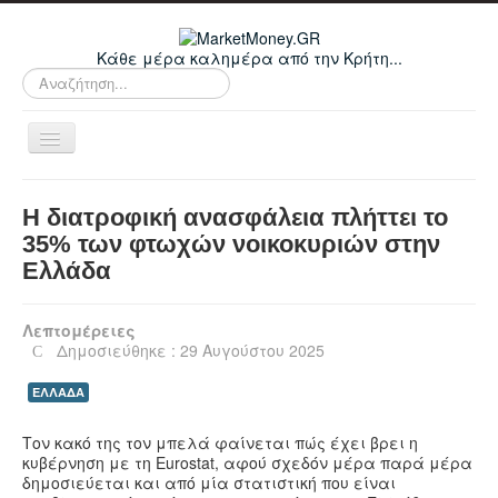
Κάθε μέρα καλημέρα από την Κρήτη...
Αναζήτηση...
Εναλλαγή
πλοήγησης
Home
Η διατροφική ανασφάλεια πλήττει το
Οικονομικά
35% των φτωχών νοικοκυριών στην
Ελλάδα
Κρήτη
Ελλάδα
Λεπτομέρειες
Ε.Ε.
Δημοσιεύθηκε : 29 Αυγούστου 2025
Κόσμος
ΕΛΛΑΔΑ
Απόψεις
Τον κακό της τον μπελά φαίνεται πώς έχει βρει η
Τεχνολογία
κυβέρνηση με τη Eurostat, αφού σχεδόν μέρα παρά μέρα
δημοσιεύεται και από μία στατιστική που είναι