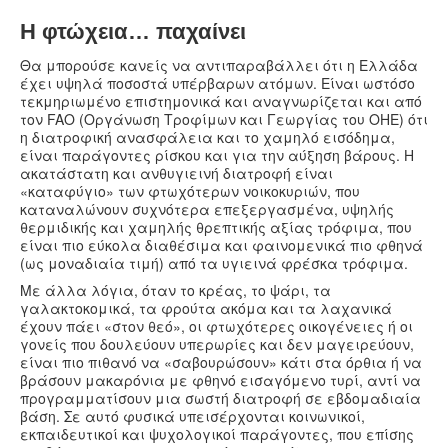
Η φτώχεια… παχαίνει
Θα μπορούσε κανείς να αντιπαραβάλλει ότι η Ελλάδα
έχει υψηλά ποσοστά υπέρβαρων ατόμων. Είναι ωστόσο
τεκμηριωμένο επιστημονικά και αναγνωρίζεται και από
τον FAO (Oργάνωση Τροφίμων και Γεωργίας του ΟΗΕ) ότι
η διατροφική ανασφάλεια και το χαμηλό εισόδημα,
είναι παράγοντες ρίσκου και για την αύξηση βάρους. Η
ακατάστατη και ανθυγιεινή διατροφή είναι
«καταφύγιο» των φτωχότερων νοικοκυριών, που
καταναλώνουν συχνότερα επεξεργασμένα, υψηλής
θερμιδικής και χαμηλής θρεπτικής αξίας τρόφιμα, που
είναι πιο εύκολα διαθέσιμα και φαινομενικά πιο φθηνά
(ως μοναδιαία τιμή) από τα υγιεινά φρέσκα τρόφιμα.
Με άλλα λόγια, όταν το κρέας, το ψάρι, τα
γαλακτοκομικά, τα φρούτα ακόμα και τα λαχανικά
έχουν πάει «στον θεό», οι φτωχότερες οικογένειες ή οι
γονείς που δουλεύουν υπερωρίες και δεν μαγειρεύουν,
είναι πιο πιθανό να «σαβουρώσουν» κάτι στα όρθια ή να
βράσουν μακαρόνια με φθηνό εισαγόμενο τυρί, αντί να
προγραμματίσουν μια σωστή διατροφή σε εβδομαδιαία
βάση. Σε αυτό φυσικά υπεισέρχονται κοινωνικοί,
εκπαιδευτικοί και ψυχολογικοί παράγοντες, που επίσης