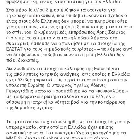
Υγεία
προβληματική, αν όχι ντροπιαστική για την Ελλάδα.
Στα μέσα Ιουλίου δημοσιεύθηκαν τα στοιχεία για
Πολιτισμός
τη
φτώχεια διακοπών
, που επιβεβαιώνουν ότι σχεδόν ο
ένας στους δύο Έλληνες δεν μπορεί να πληρώσει ούτε
Αθλητικά
για εφτά συνεχόμενες ημέρες ξεκούρασης, μακριά από
το σπίτι του. Ο κυβερνητικός εκπρόσωπος Άρης Σκέρτος
Βίντεο
(πριν πει το αμίμητο για τα «ηλιοβασιλέματα στο
Συνταγές
συρτάρι»), έσπευσε να απαντήσει με τα στοιχεία της
ΕΛΣΤΑΤ για τους «ημεδαπούς τουρίστες» – που όμως αντί
να διαψεύδουν επιβεβαιώνουν ότι η μισή Ελλάδα δεν
πάει διακοπές.
Ακολούθησαν τα στοιχεία-κόλαφος της Εurostat για
τις
ακάλυπτες ιατρικές ανάγκες
, στις οποίες η Ελλάδα
έχει θλιβερή πρωτιά – σε τεράστια απόσταση από την
υπόλοιπη Ευρώπη. Ο υπουργός Υγείας Άδωνις
Γεωργιάδης μάταια προσπάθησε να τα «κουκουλώσει»
με τα ψηφιακά ερωτηματολόγια για το ΕΣΥ, ενώ
σύσσωμη η ιατρική κοινότητα βοά για την κατάρρευση
της δημόσιας υγείας.
Το τρίτο απανωτό χαστούκι ήρθε με τα
στοιχεία για την
υπερεργασία
, στην οποία η Ελλάδα έχει επίσης
αρνητική πρωτιά. Το υπουργείο Υγείας κατηγόρησε τα
ΜΜΕ ότι διαστρεβλώνουν την πραγματικότητα,