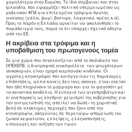
χαμηλότερα στην Ευρώπη. Το ίδιο συμβαινει και στην
Ιρλανδία, που εφαρμόζει πολιτική υπερμειωμένου ως
μηδενικού ΦΠΑ για επιλεγμένα τρόφιμα πρώτης
ανάγκης (γάλα, ψωμί, βούτυρο, λαχανικά, κρέας κ.ά).
Προς το παρόν η Ελλάδα αρνείται να ακολουθήσει το
παράδειγμά τους, παρά το ότι υπάρχει σχετική οδηγία
από την ΕΕ.
Η ακρίβεια στα τρόφιμα και η
υποβάθμιση του πρωτογενούς τομέα
Σε μια χώρα που συγκλονίζεται από το σκάνδαλο του
ΟΠΕΚΕΠΕ, η διατροφική ανασφάλεια των φτωχότερων
νοικοκυριών, είναι ηχηρό καμπανάκι κινδύνου. Οι
αγρότες-κτηνοτρόφοι που κατήγγειλαν τις παράνομες
επιδοτήσεις, αλλά κανείς δεν τους άκουγε, είναι εκείνοι
που ήδη πληρώνουν το μάρμαρο και για το φαγοπότι με
τα κοινοτικά κονδύλια. Η ευλογιά των αιγοπροβάτων και
οι ανεπαρκείς ως ολέθριοι χειρισμοί της κυβέρνησης για
την αντιμετώπισή της απειλεί να δώσει τη χαριστική
βολή σε ολόκληρες περιοχές που ζουν από την
κτηνοτροφία, οδηγώντας σε περεταίρω απομείωση του
ζωικού κεφαλαίου, ελλείψεις, ελληνοποιήσεις,
εισαγωγές και αύξηση των τιμών.