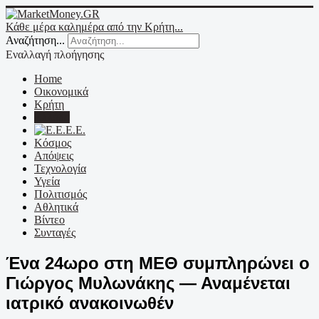
Κάθε μέρα καλημέρα από την Κρήτη...
Αναζήτηση...
Εναλλαγή πλοήγησης
Home
Οικονομικά
Κρήτη
Ελλάδα
Ε.Ε.
Κόσμος
Απόψεις
Τεχνολογία
Υγεία
Πολιτισμός
Αθλητικά
Βίντεο
Συνταγές
Ένα 24ωρο στη ΜΕΘ συμπληρώνει ο
Γιώργος Μυλωνάκης — Αναμένεται
ιατρικό ανακοινωθέν