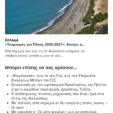
ΛΆΔΑ
ΕΛΛΆ
ουρισμός για Όλους 2026-2027»: Ανοίγει η...
Κ. Σπ
ό σήμερα και έως τις 21 Αυγούστου μπορούν να
Τη με
βάλλονται αιτήσεις για το νέο...
«Τουρι
Μπορεί επίσης να σας αρέσουν...
«Καμπανάκι» για το νέο Π.Δ. για την Υπηρεσία
Εναέριων Μέσων του Π.Σ.
Συνάντηση με τον υφυπουργό Προστασίας του Πολίτη
είχε η αρμόδια τομεάρχης Δημόσιας Τάξης
Ο απόστρατος πιλότος μηχανικός που δίνει ζωή στα
ξύλα της θάλασσας
Με πιστούς από σήμερα οι Λειτουργίες στους ναούς –
Oι όροι
Μετακινήσεις: Οι νέοι κανόνες για αεροπλάνα,