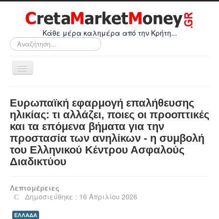
Κάθε μέρα καλημέρα από την Κρήτη...
Αναζήτηση...
Εναλλαγή
πλοήγησης
Home
Ευρωπαϊκή εφαρμογή επαλήθευσης
Οικονομικά
ηλικίας: τι αλλάζει, ποιες οι προοπτικές
και τα επόμενα βήματα για την
Κρήτη
προστασία των ανηλίκων - η συμβολή
Ελλάδα
του Ελληνικού Κέντρου Ασφαλούς
Ε.Ε.
Διαδικτύου
Κόσμος
Λεπτομέρειες
Απόψεις
Δημοσιεύθηκε : 16 Απριλίου 2026
Τεχνολογία
ΕΛΛΑΔΑ