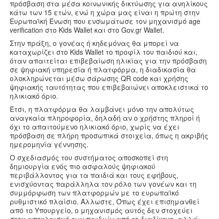
πρόσβαση στα μέσα κοινωνικής δικτύωσης για ανηλίκους
κάτω των 15 ετών, ενώ η χώρα μας είναι η πρώτη στην
Ευρωπαϊκή Ένωση που ενσωμάτωσε τον μηχανισμό age
verification στο Kids Wallet και στο Gov.gr Wallet.
Στην πράξη, ο γονέας ή κηδεμόνας θα μπορεί να
καταχωρίζει στο Kids Wallet το προφίλ του παιδιού και,
όταν απαιτείται επιβεβαίωση ηλικίας για την πρόσβαση
σε ψηφιακή υπηρεσία ή πλατφόρμα, η διαδικασία θα
ολοκληρώνεται μέσω σάρωσης QR code και χρήσης
ψηφιακής ταυτότητας που επιβεβαιώνει αποκλειστικά το
ηλικιακό όριο.
Έτσι, η πλατφόρμα θα λαμβάνει μόνο την απολύτως
αναγκαία πληροφορία, δηλαδή αν ο χρήστης πληροί ή
όχι το απαιτούμενο ηλικιακό όριο, χωρίς να έχει
πρόσβαση σε πλήρη προσωπικά στοιχεία, όπως η ακριβής
ημερομηνία γέννησης.
Ο σχεδιασμός του συστήματος αποσκοπεί στη
δημιουργία ενός πιο ασφαλούς ψηφιακού
περιβάλλοντος για τα παιδιά και τους εφήβους,
ενισχύοντας παράλληλα τον ρόλο των γονέων και τη
συμμόρφωση των πλατφορμών με το ευρωπαϊκό
ρυθμιστικό πλαίσιο. Άλλωστε, Όπως έχει επισημανθεί
από το Υπουργείο, ο μηχανισμός αυτός δεν στοχεύει