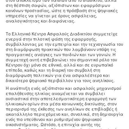
στον αποκλεισμό των παιδιών από το διαδίκτυο, αλλά
στη θέσπιση σαφών, αξιόπιστων και εφαρμόσιμων
κανόνων προστασίας, ώστε η πρόσβαση στις ψηφιακές
υπηρεσίες να γίνεται με όρους ασφάλειας,
αναλογικότητας και διαφάνειας.
Το Ελληνικό Κέντρο Ασφαλούς Διαδικτύου συμμετείχε
ενεργά στην πιλοτική φάση της εφαρμογής,
συμβάλλοντας με την εμπειρία και την τεχνογνωσία του
στη διαμόρφωση πρακτικών που λαμβάνουν υπόψη τις
πραγματικές ανάγκες των παιδιών και των γονιών. Η
συμμετοχή αυτή επιβεβαιώνει τον σημαντικό ρόλο του
Κέντρου όχι μόνο σε εθνικό, αλλά και σε ευρωπαϊκό
επίπεδο, καθώς και τη διαρκή του συμβολή στη
διαμόρφωση πολιτικών για ένα ασφαλέστερο και
δικαιότερο ψηφιακό περιβάλλον για τους ανηλίκους.
Η ανάπτυξη ενός αξιόπιστου και ασφαλούς μηχανισμού
επαλήθευσης ηλικίας αναμένεται να συμβάλει
ουσιαστικά στην αποτελεσματικότερη εφαρμογή των
ηλικιακών ορίων στα μέσα κοινωνικής δικτύωσης, στον
περιορισμό της έκθεσης των ανηλίκων σε επιβλαβές ή
ακατάλληλο περιεχόμενο και, συνολικά, στη δημιουργία
ενός πιο υπεύθυνου και ρυθμισμένου ψηφιακού
οικοσυστήματος. Ωστόσο, η επιτυχία αυτής της