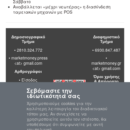
Σάββατο
Αναβάλλεται «μέχρι νεωτέρας» η διασύνδεση
ταμειακών μηχανών με POS
Δημοσιογραφικό
Διαφημιστικό
Τμήμα
Τμήμα
• 2810.324.772
• 6930.847.487
•
marketmoney.press
•
<at> gmail.com
marketmoney.gr
<at> gmail.com
Αρθρογράφοι
Όροι χρήσης
•
Είσοδος
& Απόρρητο
Σεβόμαστε την
•
Διαβάστε
ιδιωτικότητά σας
τους όρους
χρήσης της
Χρησιμοποιούμε cookies για την
ιστοσελίδας
καλύτερη λειτουργία του διαδικτυακού
•
Πολιτική
τόπου μας. Αν συνεχίσετε να
απορρήτου
χρησιμοποιείτε αυτόν τον ιστότοπο, θα
προσωπικών
υποθέσουμε ότι συμφωνείτε με αυτή
δεδομένων
την πολιτική...