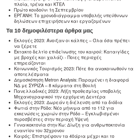
πλοία, τρένα και ΚΤΕΛ
Πρώτο κουδούνι 1η Σεπτεμβρίου
ΕΡΓΑΝΗ: Το χρονοδιάγραμμα υποβολής υπεύθυνων
δηλώσεων επιχειρήσεων και εργαζομένων
Τα 10 δημοφιλέστερα άρθρα μας
Εκλογές 2023: Άνοιξαν οι κάλπες – Όλα όσα πρέπει
να ξέρετε
Έκτακτο δελτίο επιδείνωσης του καιρού: Καταιγίδες
με βροχές και χαλάζι - Ποιες περιοχές
επηρεάζονται
Κοινωνικός Τουρισμός 2023: Πότε θα ανακοινωθούν τα
αποτελέσματα
Δημοσκόπηση Metron Analysis: Παραμένει η διαφορά
ΝΔ με ΣΥΡΙΖΑ – 8 κόμματα στη Βουλή
Πανελλαδικές 2023: Λήξη προθεσμίας υποβολής
Μηχανογραφικού την ερχόμενη Δευτέρα
Εκλογές 2023: Δωρεάν η διέλευση από τα διόδια
Φωτιά στην Ρόδο: Νέο μήνυμα από το 112 για
εκκενώσεις χωριών στην Ρόδο – Εγκλωβισμένοι
πυροσβέστες στην περιοχή Υψενή
Γυναικοκτονία στην Κω: Δίωξη για ανθρωποκτονία
εναντίον του 32χρονου
Καιρός: Επιστρέφουν τα 40άρια μέχρι και το