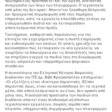
πρωτοβουλίας προϋποθέτει και την άμεση, ουσιαστική
συνεργασία των ίδιων των πλατφορμών. Η τεχνολογία
από μόνη της δεν αρκεί. Απαιτείται ξεκάθαρη δέσμευση
και πραγματική συμμόρφωση από τους παρόχους
υπηρεσιών, ώστε τα εργαλεία επαλήθευσης ηλικίας να
ενσωματωθούν σωστά και να λειτουργήσουν
αποτελεσματικά στην πράξη.
Ταυτόχρονα, καθοριστικός παράγοντας για την
επιτυχία του εγχειρήματος είναι η σωστή ενημέρωση
και ενδυνάμωση των γονέων. Οι γονείς χρειάζεται να
κατανοήσουν πώς λειτουργούν τα νέα εργαλεία, να
γνωρίζουν τα δικαιώματα και τις δυνατότητές τους και
να στηρίξουν ενεργά τα παιδιά τους στη διαμόρφωση
υγιών, ασφαλών και ισορροπημένων ψηφιακών
συνηθειών.
Η συντονίστρια του Ελληνικού Κέντρου Ασφαλούς
διαδικτύου του ΙΤΕ Δρ. Βιβή Φραγκοπούλου επισημαίνει:
«Οι εξελίξεις είναι ιδιαίτερα σημαντικές. Εξίσου
σημαντικό, όμως, είναι να κατανοήσουμε ότι τα τεχνικά
μέσα, όσο αποτελεσματικά κι αν είναι, δεν αρκούν από
μόνα τους. Η ουσιαστική προστασία των παιδιών στο
διαδίκτυο απαιτεί έναν συνδυασμό αξιόπιστων
τεχνολογικών εργαλείων, σαφούς νομοθετικού
πλαισίου, υποχρεωτικής συμμόρφωσης των πλατφορμών