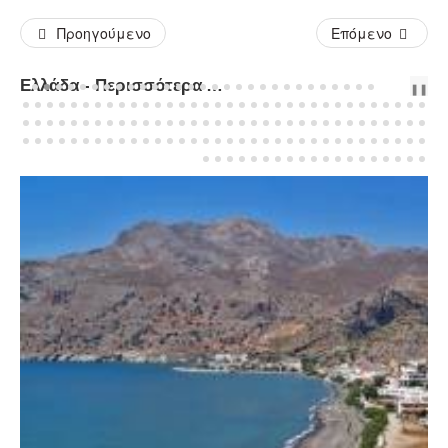
Προηγούμενο
Επόμενο
Ελλάδα - Περισσότερα Άρθρα...
PREV
NEXT
❚❚