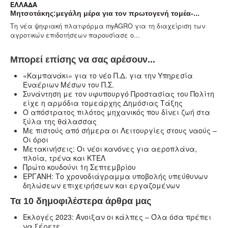
ΕΛΛΆΔΑ
Μητσοτάκης:μεγάλη μέρα για τον πρωτογενή τομέα-...
Τη νέα ψηφιακή πλατφόρμα myAGRO για τη διαχείριση των
αγροτικών επιδοτήσεων παρουσίασε ο...
Μπορεί επίσης να σας αρέσουν...
«Καμπανάκι» για το νέο Π.Δ. για την Υπηρεσία
Εναέριων Μέσων του Π.Σ.
Συνάντηση με τον υφυπουργό Προστασίας του Πολίτη
είχε η αρμόδια τομεάρχης Δημόσιας Τάξης
Ο απόστρατος πιλότος μηχανικός που δίνει ζωή στα
ξύλα της θάλασσας
Με πιστούς από σήμερα οι Λειτουργίες στους ναούς –
Oι όροι
Μετακινήσεις: Οι νέοι κανόνες για αεροπλάνα,
πλοία, τρένα και ΚΤΕΛ
Πρώτο κουδούνι 1η Σεπτεμβρίου
ΕΡΓΑΝΗ: Το χρονοδιάγραμμα υποβολής υπεύθυνων
δηλώσεων επιχειρήσεων και εργαζομένων
Τα 10 δημοφιλέστερα άρθρα μας
Εκλογές 2023: Άνοιξαν οι κάλπες – Όλα όσα πρέπει
να ξέρετε