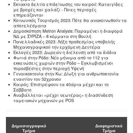
Έκτακτο δελτίο επιδείνωσης του καιρού: Καταιγίδες
με βροχές και χαλάζι - Ποιες περιοχές
επηρεάζονται
Κοινωνικός Τουρισμός 2023: Πότε θα ανακοινωθούν τα
αποτελέσματα
Δημοσκόπηση Metron Analysis: Παραμένει η διαφορά
ΝΔ με ΣΥΡΙΖΑ – 8 κόμματα στη Βουλή
Πανελλαδικές 2023: Λήξη προθεσμίας υποβολής
Μηχανογραφικού την ερχόμενη Δευτέρα
Εκλογές 2023: Δωρεάν η διέλευση από τα διόδια
Φωτιά στην Ρόδο: Νέο μήνυμα από το 112 για
εκκενώσεις χωριών στην Ρόδο – Εγκλωβισμένοι
πυροσβέστες στην περιοχή Υψενή
Γυναικοκτονία στην Κω: Δίωξη για ανθρωποκτονία
εναντίον του 32χρονου
Καιρός: Επιστρέφουν τα 40άρια μέχρι και το
Σάββατο
Αναβάλλεται «μέχρι νεωτέρας» η διασύνδεση
ταμειακών μηχανών με POS
Δημοσιογραφικό
Διαφημιστικό
Τμήμα
Τμήμα