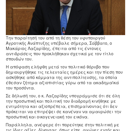
Υγεία
Πολιτισμός
Αθλητικά
Βίντεο
Την παραίτησή του από τη θέση του υφυπουργού
Αγροτικής Ανάπτυξης υπέβαλε σήμερα, Σάββατο, ο
Συνταγές
Μακάριος Λαζαρίδης
, έπειτα από τις έντονες
αντιδράσεις που προκλήθηκαν σχετικά με τον τίτλο
σπουδών του.
Η απόφαση ελήφθη μετά τον πολιτικό θόρυβο που
δημιουργήθηκε τις τελευταίες ημέρες και την πίεση που
ασκήθηκε από κόμματα της αντιπολίτευσης, τα οποία
έθεσαν ζήτημα αξιοπιστίας γύρω από τα ακαδημαϊκά
του προσόντα.
Σε δήλωσή του, ο κ. Λαζαρίδης υπογράμμισε ότι σε όλη
την προσωπική και πολιτική του διαδρομή κινήθηκε με
εντιμότητα και αξιοπρέπεια, επισημαίνοντας ότι δεν
πρόκειται να επιτρέψει σε κανέναν να αμαυρώσει την
προσωπική και οικογενειακή του εικόνα.
Παράλληλα, ανέφερε ότι πορεύτηκε στην πολιτική με
τις ίδιες αξίες, δίνοντας, όπως είπε, αγώνες εντός και