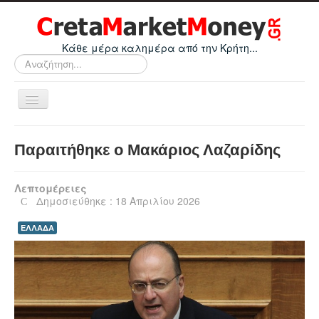
Κάθε μέρα καλημέρα από την Κρήτη...
Αναζήτηση...
Εναλλαγή
πλοήγησης
Home
Παραιτήθηκε ο Μακάριος Λαζαρίδης
Οικονομικά
Κρήτη
Λεπτομέρειες
Δημοσιεύθηκε : 18 Απριλίου 2026
Ελλάδα
ΕΛΛΑΔΑ
Ε.Ε.
Κόσμος
Απόψεις
Τεχνολογία