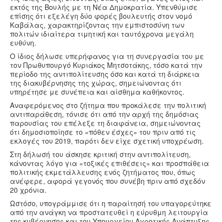
εκτός της Βουλής με τη
Νέα Δημοκρατία
. Υπενθύμισε
επίσης ότι εξελέγη δύο φορές βουλευτής στον νομό
Καβάλας, χαρακτηρίζοντας την εμπιστοσύνη των
πολιτών ιδιαίτερα τιμητική και ταυτόχρονα μεγάλη
ευθύνη.
Ο ίδιος δήλωσε υπερήφανος για τη συνεργασία του με
τον Πρωθυπουργό
Κυριάκος Μητσοτάκης
, τόσο κατά την
περίοδο της αντιπολίτευσης όσο και κατά τη διάρκεια
της διακυβέρνησης της χώρας, σημειώνοντας ότι
υπηρέτησε με συνέπεια και αίσθημα καθήκοντος.
Αναφερόμενος στο ζήτημα που προκάλεσε την πολιτική
αντιπαράθεση, τόνισε ότι από την αρχή της δημόσιας
παρουσίας του επέλεξε τη διαφάνεια, σημειώνοντας
ότι δημοσιοποίησε το «πόθεν έσχες» του πριν από τις
εκλογές του 2019, παρότι δεν είχε σχετική υποχρέωση.
Στη δήλωσή του άσκησε κριτική στην αντιπολίτευση,
κάνοντας λόγο για «τοξικές επιθέσεις» και προσπάθεια
πολιτικής εκμετάλλευσης ενός ζητήματος που, όπως
ανέφερε, αφορά γεγονός που συνέβη πριν από σχεδόν
20 χρόνια.
Ωστόσο, υπογράμμισε ότι η παραίτησή του υπαγορεύτηκε
από την ανάγκη να προστατευθεί η εύρυθμη λειτουργία
της κυβέρνησης και του Υπουργείου Αγροτικής Ανάπτυξης