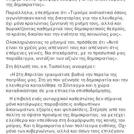
της δημοκρατίας».
Παράλληλα, επεσήμανε ότι «Τιμούμε ουσιαστικά όσους
αγωνίστηκαν κατά της δικτατορίας για την ελευθερία,
όχι μόνο κρατώντας ζωντανή τη μνήμη τους, αλλά και
θωρακίζοντας καθημερινά τους δημοκρατικούς θεσμούς,
το κράτος δικαίου και την ενότητα της κοινωνίας μας».
Ολοκληρώνοντας το μήνυμά του, πρόσθεσε ότι «Αυτό
είναι το χρέος μας απέναντί τους και απέναντι στις
επόμενες γενιές. Να στεκόμαστε, με το προσωπικό μας
παράδειγμα, αντάξιοι των αξιών της δημοκρατίας».
Στη δήλωσή του, ο κ. Τασούλας αναφέρει:
«Η 21η Απριλίου τραυμάτισε βαθιά την πορεία της
πατρίδας μας. Στη γη που γέννησε τη δημοκρατία και την
ελευθερία καταλύθηκε το Σύνταγμα και η χώρα
καταδικάστηκε σε μια επταετία οπισθοδρόμησης.
Η επιβολή ενός αυταρχικού καθεστώτος δεν σήμαινε
μόνο κατάφωρες παραβιάσεις ανθρωπίνων
δικαιωμάτων, εξορίες και φυλακίσεις. Στέρησε από τον
πολίτη το ύψιστο προνόμιο της δημοκρατίας· να μετέχει
ελεύθερα και υπεύθυνα στη διαμόρφωση της κοινής του
μοίρας. Και η δημοκρατία είναι πολίτευμα ευθύνης. Όχι
μόνο των κυβερνώντων, αλλά και όσων τους επιλέγουν.