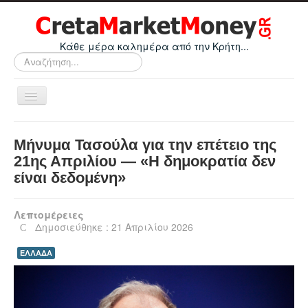
Κάθε μέρα καλημέρα από την Κρήτη...
Αναζήτηση...
Εναλλαγή
πλοήγησης
Home
Μήνυμα Τασούλα για την επέτειο της
Οικονομικά
21ης Απριλίου — «Η δημοκρατία δεν
είναι δεδομένη»
Κρήτη
Ελλάδα
Λεπτομέρειες
Ε.Ε.
Δημοσιεύθηκε : 21 Απριλίου 2026
Κόσμος
ΕΛΛΑΔΑ
Απόψεις
Τεχνολογία