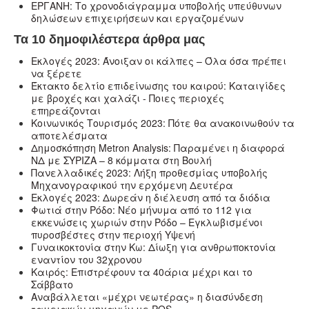
ΕΡΓΑΝΗ: Το χρονοδιάγραμμα υποβολής υπεύθυνων
δηλώσεων επιχειρήσεων και εργαζομένων
Τα 10 δημοφιλέστερα άρθρα μας
Εκλογές 2023: Άνοιξαν οι κάλπες – Όλα όσα πρέπει
να ξέρετε
Έκτακτο δελτίο επιδείνωσης του καιρού: Καταιγίδες
με βροχές και χαλάζι - Ποιες περιοχές
επηρεάζονται
Κοινωνικός Τουρισμός 2023: Πότε θα ανακοινωθούν τα
αποτελέσματα
Δημοσκόπηση Metron Analysis: Παραμένει η διαφορά
ΝΔ με ΣΥΡΙΖΑ – 8 κόμματα στη Βουλή
Πανελλαδικές 2023: Λήξη προθεσμίας υποβολής
Μηχανογραφικού την ερχόμενη Δευτέρα
Εκλογές 2023: Δωρεάν η διέλευση από τα διόδια
Φωτιά στην Ρόδο: Νέο μήνυμα από το 112 για
εκκενώσεις χωριών στην Ρόδο – Εγκλωβισμένοι
πυροσβέστες στην περιοχή Υψενή
Γυναικοκτονία στην Κω: Δίωξη για ανθρωποκτονία
εναντίον του 32χρονου
Καιρός: Επιστρέφουν τα 40άρια μέχρι και το
Σάββατο
Αναβάλλεται «μέχρι νεωτέρας» η διασύνδεση