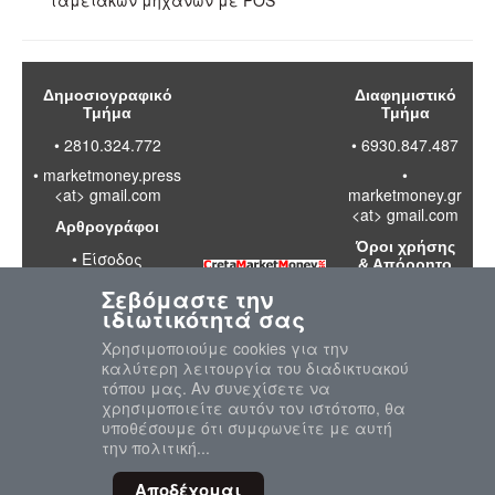
ταμειακών μηχανών με POS
Δημοσιογραφικό
Διαφημιστικό
Τμήμα
Τμήμα
• 2810.324.772
• 6930.847.487
•
marketmoney.press
•
<at> gmail.com
marketmoney.gr
<at> gmail.com
Αρθρογράφοι
Όροι χρήσης
•
Είσοδος
& Απόρρητο
Σεβόμαστε την
•
Διαβάστε
ιδιωτικότητά σας
τους όρους
χρήσης της
Χρησιμοποιούμε cookies για την
ιστοσελίδας
καλύτερη λειτουργία του διαδικτυακού
•
Πολιτική
τόπου μας. Αν συνεχίσετε να
απορρήτου
χρησιμοποιείτε αυτόν τον ιστότοπο, θα
προσωπικών
υποθέσουμε ότι συμφωνείτε με αυτή
δεδομένων
την πολιτική...
Αποδέχομαι