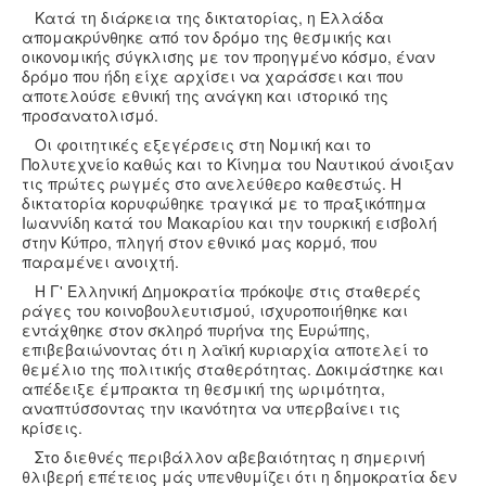
Κατά τη διάρκεια της δικτατορίας, η Ελλάδα
απομακρύνθηκε από τον δρόμο της θεσμικής και
οικονομικής σύγκλισης με τον προηγμένο κόσμο, έναν
δρόμο που ήδη είχε αρχίσει να χαράσσει και που
αποτελούσε εθνική της ανάγκη και ιστορικό της
προσανατολισμό.
Οι φοιτητικές εξεγέρσεις στη Νομική και το
Πολυτεχνείο καθώς και το Κίνημα του Ναυτικού άνοιξαν
τις πρώτες ρωγμές στο ανελεύθερο καθεστώς. Η
δικτατορία κορυφώθηκε τραγικά με το πραξικόπημα
Ιωαννίδη κατά του Μακαρίου και την τουρκική εισβολή
στην Κύπρο, πληγή στον εθνικό μας κορμό, που
παραμένει ανοιχτή.
Η Γ' Ελληνική Δημοκρατία πρόκοψε στις σταθερές
ράγες του κοινοβουλευτισμού, ισχυροποιήθηκε και
εντάχθηκε στον σκληρό πυρήνα της Ευρώπης,
επιβεβαιώνοντας ότι η λαϊκή κυριαρχία αποτελεί το
θεμέλιο της πολιτικής σταθερότητας. Δοκιμάστηκε και
απέδειξε έμπρακτα τη θεσμική της ωριμότητα,
αναπτύσσοντας την ικανότητα να υπερβαίνει τις
κρίσεις.
Στο διεθνές περιβάλλον αβεβαιότητας η σημερινή
θλιβερή επέτειος μάς υπενθυμίζει ότι η δημοκρατία δεν