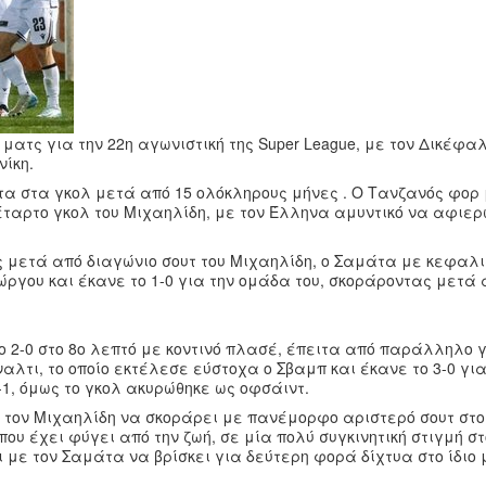
ματς για την 22η αγωνιστική της Super League, με τον Δικέφαλ
νίκη.
μάτα στα γκολ μετά από 15 ολόκληρους μήνες . Ο Τανζανός φορ
τέταρτο γκολ του Μιχαηλίδη, με τον Έλληνα αμυντικό να αφιερ
ς μετά από διαγώνιο σουτ του Μιχαηλίδη, ο Σαμάτα με κεφαλ
γου και έκανε το 1-0 για την ομάδα του, σκοράροντας μετά 
ο 2-0 στο 8ο λεπτό με κοντινό πλασέ, έπειτα από παράλληλο 
αλτι, το οποίο εκτέλεσε εύστοχα ο Σβαμπ και έκανε το 3-0 γι
-1, όμως το γκολ ακυρώθηκε ως οφσάιντ.
ε τον Μιχαηλίδη να σκοράρει με πανέμορφο αριστερό σουτ στο
ου έχει φύγει από την ζωή, σε μία πολύ συγκινητική στιγμή στ
 με τον Σαμάτα να βρίσκει για δεύτερη φορά δίχτυα στο ίδιο 