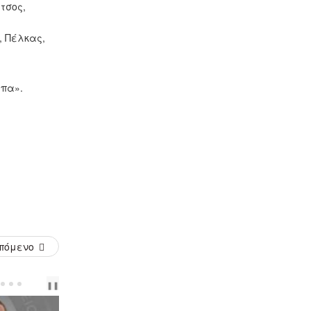
τσος,
), Πέλκας,
μπα».
πόμενο
PREV
NEXT
❚❚