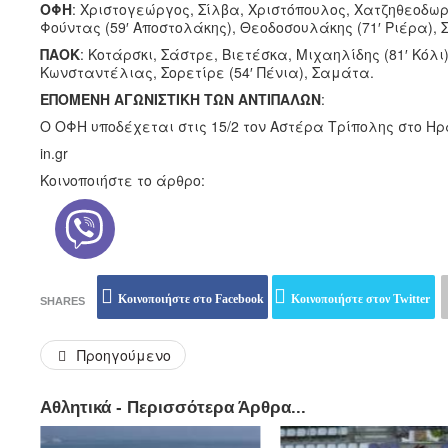
ΟΦΗ
: Χριστογεώργος, Σίλβα, Χριστόπουλος, Χατζηθεοδωρί
Φούντας (59′ Αποστολάκης), Θεοδοσουλάκης (71′ Ριέρα), Σ
ΠΑΟΚ
: Κοτάρσκι, Σάστρε, Βιετέσκα, Μιχαηλίδης (81′ Κόλι)
Κωνσταντέλιας, Σορετίρε (54′ Πένια), Σαμάτα.
ΕΠΟΜΕΝΗ ΑΓΩΝΙΣΤΙΚΗ ΤΩΝ ΑΝΤΙΠΑΛΩΝ
:
Ο ΟΦΗ υποδέχεται στις 15/2 τον Αστέρα Τρίπολης στο Ηρ
in.gr
Κοινοποιήστε το άρθρο:
Κοινοποιήστε στο Facebook
Κοινοποιήστε στον Twitter
SHARES
Προηγούμενο
Αθλητικά - Περισσότερα Άρθρα...