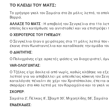
ΤΟ ΚΛΕΙΔΙ ΤΟΥ ΜΑΤΣ:
Το γρήγορο γκολ του Σαμάτα στο 2ο μόλις λεπτό, το οπο
Βορρά.
ΑΛΛΑΞΕ ΤΟ ΜΑΤΣ
: Η αποβολή του Σενγκέλια στο 11ο λεπ
οποίος δεν κατόρθωσε να αντισταθεί και να επιστρέψει π
Ο
ΧΕΙΡΟΤΕΡΟΣ ΤΟΥ ΓΗΠΕΔΟΥ
:
Ο Σενγκέλια ήταν ο χειρότερος στα 11 μόλις λεπτά που
έκανε στον Κωνσταντέλια και καταδίκασε την ομάδα το
Ο ΔΙΑΙΤΗΤΗΣ
:
Ο Πολυχρόνης είχε αρκετές φάσεις να διαχειριστεί, όμω
VAR-ΟΛΟΓΩΝΤΑΣ
:
Ο Τζήλος είχε δουλειά από νωρίς, καθώς κλήθηκε να εξ
λεπτού για να αποβάλλει με απευθείας κόκκινη τον Σενγ
καταλόγισε πέναλτι σε χέρι του Χριστόπουλου, έπειτα α
σκοράρει στο 44ο λεπτό με τον Καραχάλιο και το γκολ 
ΣΚΟΡΕΡ
:
Σαμάτα 2’, Πέλκας 8’, Σβαμπ 30’, Μιχαηλίδης 58’, Σαμάτα 
ΕΝΔΕΚΑΔΕΣ
: