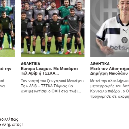
ΑΘΛΗΤΙΚΆ
ΑΘΛΗΤΙΚΆ
ό την
Europa League: Με Μακάμπι
Μετά τον Aitor πήρε
Τελ Αβίβ ή ΤΣΣΚΑ...
Δημήτρη Νικολάου μ
κό
Τον νικητή του ζευγαριού Μακάμπι
Μετά την ολοκλήρωση
να
Τελ Αβίβ – ΤΣΣΚΑ Σόφιας θα
μεταγραφής του Αϊτό
αντιμετωπίσει ο ΟΦΗ στα πλέι...
Κανταλαπιέδρα, ο Ο
προχώρησε σε ακόμη μ
 τουλίπας
αθλήματος!