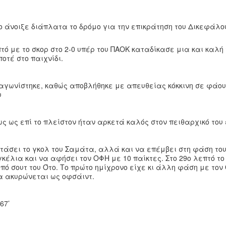
ίο άνοιξε διάπλατα το δρόμο για την επικράτηση του Δικεφάλο
τό με το σκορ στο 2-0 υπέρ του ΠΑΟΚ καταδίκασε μια και καλή 
οτέ στο παιχνίδι.
 αγωνίστηκε, καθώς αποβλήθηκε με απευθείας κόκκινη σε φάο
υ
ς ως επί το πλείστον ήταν αρκετά καλός στον πειθαρχικό του
ετάσει το γκολ του Σαμάτα, αλλά και να επέμβει στη φάση του
κέλια και να αφήσει τον ΟΦΗ με 10 παίκτες. Στο 29ο λεπτό το
πό σουτ του Ότο. Το πρώτο ημίχρονο είχε κι άλλη φάση με τον
να ακυρώνεται ως οφσάιντ.
67’