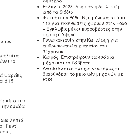
Δευτέρα
Εκλογές 2023: Δωρεάν η διέλευση
από τα διόδια
Φωτιά στην Ρόδο: Νέο μήνυμα από το
112 για εκκενώσεις χωριών στην Ρόδο
– Εγκλωβισμένοι πυροσβέστες στην
περιοχή Υψενή
Γυναικοκτονία στην Κω: Δίωξη για
ο του
ανθρωποκτονία εναντίον του
32χρονου
 μάλιστα
Καιρός: Επιστρέφουν τα 40άρια
ώνει το
μέχρι και το Σάββατο
Αναβάλλεται «μέχρι νεωτέρας» η
διασύνδεση ταμειακών μηχανών με
ιά ψαράκι,
POS
από 15
γύρισμα του
α την ομάδα
 58ο λεπτό
ο «Γεντί
ματς,