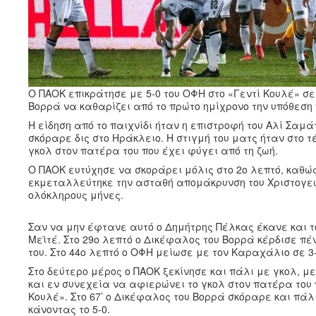
Ο ΠΑΟΚ επικράτησε με 5-0 του ΟΦΗ στο «Γεντί Κουλέ» σε 
Βορρά να καθαρίζει από το πρώτο ημίχρονο την υπόθεση 
Η είδηση από το παιχνίδι ήταν η επιστροφή του Αλί Σα
σκόραρε δις στο Ηράκλειο. Η στιγμή του ματς ήταν στο 
γκολ στον πατέρα του που έχει φύγει από τη ζωή.
Ο ΠΑΟΚ ευτύχησε να σκοράρει μόλις στο 2ο λεπτό, καθώ
εκμεταλλεύτηκε την ασταθή απομάκρυνση του Χριστογεώρ
ολόκληρους μήνες.
Σαν να μην έφτανε αυτό ο Δημήτρης Πέλκας έκανε και τ
Μεϊτέ. Στο 29ο λεπτό ο Δικέφαλος του Βορρά κέρδισε πέν
του. Στο 44ο λεπτό ο ΟΦΗ μείωσε με τον Καραχάλιο σε 3
Στο δεύτερο μέρος ο ΠΑΟΚ ξεκίνησε και πάλι με γκολ, μ
και εν συνεχεία να αφιερώνει το γκολ στον πατέρα του π
Κουλέ». Στο 67’ ο Δικέφαλος του Βορρά σκόραρε και πάλι
κάνοντας το 5-0.