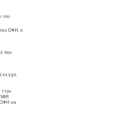
υ του
τον ΟΦΗ, ο
υλ που
 έλεγχο.
 11ου
 VAR
 ΟΦΗ να