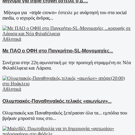
Μήνυμα για triple crown έστειλε ο Δ....
Mήνυμα για «triple crown» έστειλε με ανάρτησή του στα social
media, ο ισχυρός άνδρας...
Αθλητικά
Με ΠΑΟ ο ΟΦΗ στο Παγκρήτιο-SL-Μονομαχίες...
Συνέχεια στην 22η αγωνιστική με την προσοχή στραμμένη σε Νέα
Φιλαδέλφεια και Λάρισα.
Αθλητικά
Ολυμπιακός-Παναθηναϊκός,τελικός «αιωνίων»...
Ολυμπιακός και Παναθηναϊκός ξεπέρασαν όλα τα... εμπόδια που
βρήκαν μπροστά τους στο...