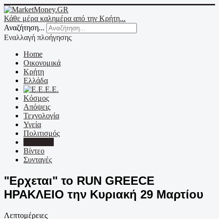
Κάθε μέρα καλημέρα από την Κρήτη...
Αναζήτηση...
Εναλλαγή πλοήγησης
Home
Οικονομικά
Κρήτη
Ελλάδα
Ε.Ε.
Κόσμος
Απόψεις
Τεχνολογία
Υγεία
Πολιτισμός
Αθλητικά
Βίντεο
Συνταγές
"Ερχεται" το RUN GREECE
ΗΡΑΚΛΕΙΟ την Κυριακή 29 Μαρτίου
Λεπτομέρειες