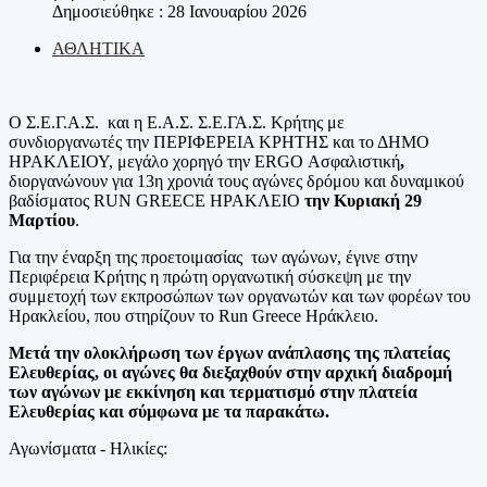
Δημοσιεύθηκε : 28 Ιανουαρίου 2026
ΑΘΛΗΤΙΚΑ
O
Σ.Ε.Γ.Α.Σ. και η Ε.Α.Σ. Σ.Ε.ΓΑ.Σ. Κρήτης με
συνδιοργανωτές την ΠΕΡΙΦΕΡΕΙΑ ΚΡΗΤΗΣ και το ΔΗΜΟ
ΗΡΑΚΛΕΙΟΥ, μεγάλο χορηγό την ERGO Ασφαλιστική
,
διοργανώνουν για 13
η
χρονιά τους αγώνες δρόμου και δυναμικού
βαδίσματος RUN GREECE ΗΡΑΚΛΕΙΟ
την Κυριακή 29
Μαρτίου
.
Για την έναρξη της προετοιμασίας των αγώνων, έγινε στην
Περιφέρεια Κρήτης η πρώτη οργανωτική σύσκεψη με την
συμμετοχή των εκπροσώπων των οργανωτών και των φορέων του
Ηρακλείου, που στηρίζουν το Run Greece Ηράκλειο.
Μετά την ολοκλήρωση των έργων ανάπλασης της πλατείας
Ελευθερίας, οι αγώνες θα διεξαχθούν στην αρχική διαδρομή
των αγώνων με εκκίνηση και τερματισμό στην πλατεία
Ελευθερίας και σύμφωνα με τα παρακάτω.
Αγωνίσματα - Ηλικίες: